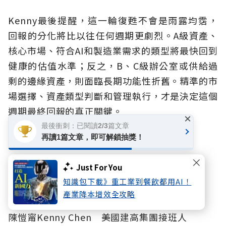
Kenny最後提醒，這一輪復甦不會是雨露均霑，
回報的分化將比以往任何週期更劇烈。A級資產、
核心市場、符合AI和製造業需求的類型將最快回到
健康的估值水準；反之，B、C級辦公室或供給過
剩的邊緣資產，則面臨長期功能性折舊。精準的市
場選擇、資產類型判斷和管理執行，才是決定這個
週期最終回報的真正關鍵。
×
最後衝刺：已閱讀2/3篇文章
本篇文章作者：
再讀1篇文章，即可解鎖抽獎！
陳銘達Derek Chen 美國建高集團總裁
Just For You
深耕房地產金融產業35餘年，
知識包下載》重工業到餐飲都用AI！
現今致力於企業永續經營與世代傳承。
產業降本增效全攻略
陳愷甯Kenny Chen 美國建高集團接班人