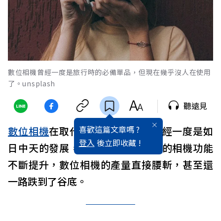
數位相機曾經一度是旅行時的必備單品，但現在幾乎沒人在使用
了。unsplash
聽遠見
喜歡這篇文章嗎 ?
數位相機
在取代底片相機以後，曾經一度是如
登入
後立即收藏 !
日中天的發展，但隨著
智慧型手機
的相機功能
不斷提升，數位相機的產量直接腰斬，甚至還
一路跌到了谷底。