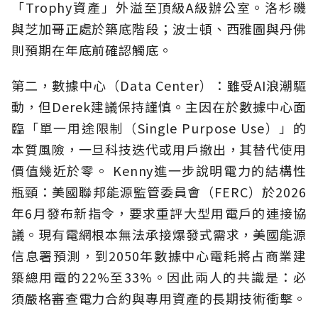
「Trophy資產」外溢至頂級A級辦公室。洛杉磯
與芝加哥正處於築底階段；波士頓、西雅圖與丹佛
則預期在年底前確認觸底。
第二，數據中心（Data Center）：雖受AI浪潮驅
動，但Derek建議保持謹慎。主因在於數據中心面
臨「單一用途限制（Single Purpose Use）」的
本質風險，一旦科技迭代或用戶撤出，其替代使用
價值幾近於零。 Kenny進一步說明電力的結構性
瓶頸：美國聯邦能源監管委員會（FERC）於2026
年6月發布新指令，要求重評大型用電戶的連接協
議。現有電網根本無法承接爆發式需求，美國能源
信息署預測，到2050年數據中心電耗將占商業建
築總用電的22%至33%。因此兩人的共識是：必
須嚴格審查電力合約與專用資產的長期技術衝擊。