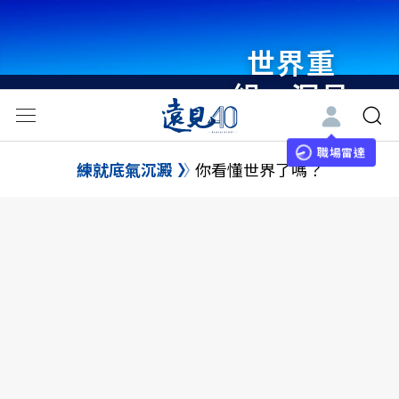
世界重
組・洞見
未來 與
世界領袖
職場雷達
練就底氣沉澱
你看懂世界了嗎？
同行