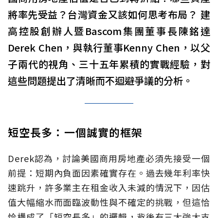
將率先受益？台灣資金又該如何思考布局？ 建
高控股創辦人暨Bascom集團董事長陳銘達
Derek Chen，與執行董事Kenny Chen，以父
子兩代的視角、三十五年累積的實戰經驗，對
這些問題提出了清晰而不迴避爭議的分析。
短空長多：一個誠實的框架
Derek認為，討論美國商用房地產必須先接受一個
前提：短期內負面因素確實存在。過去幾年利率快
速跳升，許多業主在租金收入未減的情況下，因估
值大幅縮水而面臨波動性與不確定的挑戰，但這恰
恰構成了「短空長多」的邏輯，背後有三大強大支