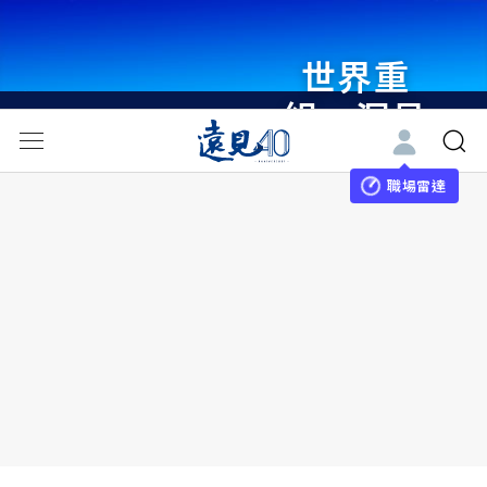
世界重
組・洞見
未來 與
世界領袖
職場雷達
同行