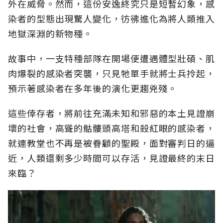
外在威脅。然而，這份安逸終究只是短暫幻象，感
染者的型態出現驚人變化，彷彿進化為將人類推入
地獄深淵的新物種。
故事中，一支特種部隊在開場便遭遇體型壯碩、肌
肉爆裂的感染者突襲，只見牠單手就將士兵拎起，
預示著感染者在多年後的演化更趨兇殘。
這些倖存者，將前往充滿未知和邪惡的本土見證崩
壞的社會，高聳的骷髏頭高塔和殺紅眼的感染者，
就連教堂也不再是被眷顧的聖殿，面對審判日的逼
近，人類還剩多少時間可以存活，見證最終的末日
來臨？