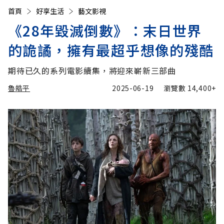
首頁
好享生活
藝文影視
《28年毀滅倒數》：末日世界
的詭譎，擁有最超乎想像的殘酷
期待已久的系列電影續集，將迎來嶄新三部曲
魯皓平
2025-06-19
瀏覽數
14,400+