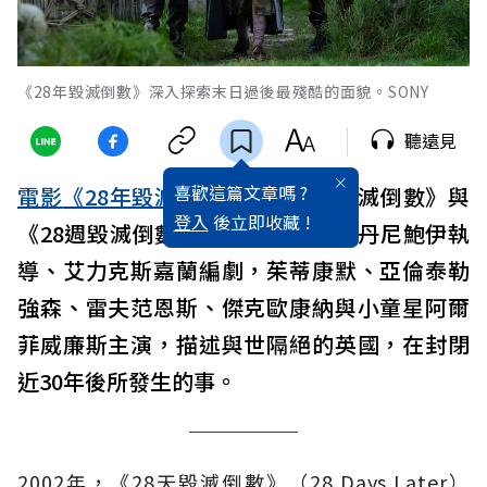
《28年毀滅倒數》深入探索末日過後最殘酷的面貌。SONY
聽遠見
喜歡這篇文章嗎 ?
電影
《28年毀滅倒數》
是《28天毀滅倒數》與
登入
後立即收藏 !
《28週毀滅倒數》的續集，故事由丹尼鮑伊執
導、艾力克斯嘉蘭編劇，茱蒂康默、亞倫泰勒
強森、雷夫范恩斯、傑克歐康納與小童星阿爾
菲威廉斯主演，描述與世隔絕的英國，在封閉
近30年後所發生的事。
2002年，《28天毀滅倒數》（28 Days Later）