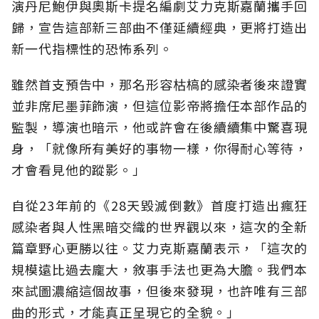
演丹尼鮑伊與奧斯卡提名編劇艾力克斯嘉蘭攜手回
歸，宣告這部新三部曲不僅延續經典，更將打造出
新一代指標性的恐怖系列。
雖然首支預告中，那名形容枯槁的感染者後來證實
並非席尼墨菲飾演，但這位影帝將擔任本部作品的
監製，導演也暗示，他或許會在後續續集中驚喜現
身，「就像所有美好的事物一樣，你得耐心等待，
才會看見他的蹤影。」
自從23年前的《28天毀滅倒數》首度打造出瘋狂
感染者與人性黑暗交織的世界觀以來，這次的全新
篇章野心更勝以往。艾力克斯嘉蘭表示，「這次的
規模遠比過去龐大，敘事手法也更為大膽。我們本
來試圖濃縮這個故事，但後來發現，也許唯有三部
曲的形式，才能真正呈現它的全貌。」