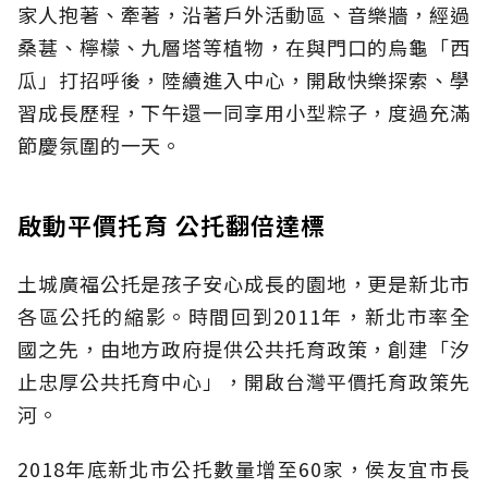
家人抱著、牽著，沿著戶外活動區、音樂牆，經過
桑葚、檸檬、九層塔等植物，在與門口的烏龜「西
瓜」打招呼後，陸續進入中心，開啟快樂探索、學
習成長歷程，下午還一同享用小型粽子，度過充滿
節慶氛圍的一天。
啟動平價托育 公托翻倍達標
土城廣福公托是孩子安心成長的園地，更是新北市
各區公托的縮影。時間回到2011年，新北市率全
國之先，由地方政府提供公共托育政策，創建「汐
止忠厚公共托育中心」，開啟台灣平價托育政策先
河。
2018年底新北市公托數量增至60家，侯友宜市長