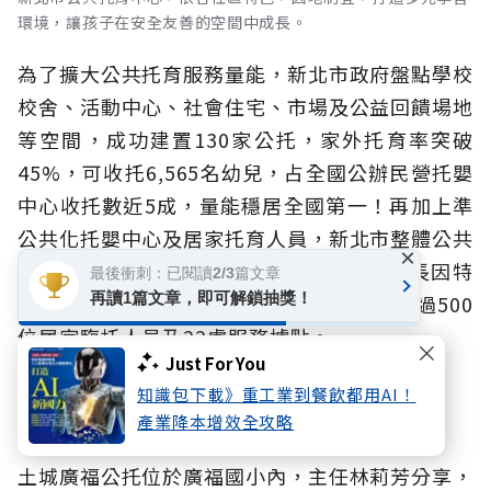
環境，讓孩子在安全友善的空間中成長。
為了擴大公共托育服務量能，新北市政府盤點學校
校舍、活動中心、社會住宅、市場及公益回饋場地
等空間，成功建置130家公托，家外托育率突破
45%，可收托6,565名幼兒，占全國公辦民營托嬰
中心收托數近5成，量能穩居全國第一！再加上準
公共化托嬰中心及居家托育人員，新北市整體公共
×
托育量能達到1萬7,002名幼兒，另考量家長因特
最後衝刺：已閱讀2/3篇文章
再讀1篇文章，即可解鎖抽獎！
殊突發狀況而有臨時托育服務需求，提供超過500
位居家臨托人員及22處服務據點。
Just For You
知識包下載》重工業到餐飲都用AI！
在安全環境中 盡情探索成長
產業降本增效全攻略
土城廣福公托位於廣福國小內，主任林莉芳分享，