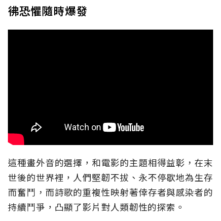
彿恐懼隨時爆發
這種畫外音的選擇，和電影的主題相得益彰，在末
世後的世界裡，人們堅韌不拔、永不停歇地為生存
而奮鬥，而詩歌的重複性映射著倖存者與感染者的
持續鬥爭，凸顯了影片對人類韌性的探索。