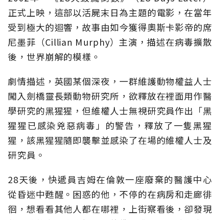
正式上映，這部以活屍末日為主題的電影，在當年
受到極大的迴響，故事由如今獲得奧斯卡影帝的席
尼墨菲（Cillian Murphy）主演，描述在病毒擴散
後，世界崩解的模樣。
劇情描述，英國某個深夜，一群維護動物權益人士
闖入劍橋靈長類動物研究所，欲釋放在裡面用作醫
學研究的黑猩猩，但維權人士無視研究員作出「黑
猩猩已感染兇惡病毒」的警告，釋放了一隻黑猩
猩，該黑猩猩隨即襲擊並感染了在場的維權人士及
研究員。
28天後，快遞員吉姆在倫敦一座廢棄的醫護中心
從昏迷中甦醒。困惑的他，不停的在病房和走廊徘
徊，想看看其他人都在哪裡，上街察看後，卻發現