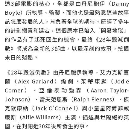
這3部電影的核心，全都是由丹尼鮑伊（Danny
Boyle）所執導、監製，而他也是最熟悉這些故事
該怎麼發展的人。背負著全球的期待、歷經了多年
的計劃擱置和延宕，這個原本已陷入「開發地獄」
的作品有了起死回生的機會，最終《28年毀滅倒
數》將成為全新的3部曲，以最深刻的故事，挖掘
末日的殘酷。
《28年毀滅倒數》由丹尼鮑伊執導、艾力克斯嘉
蘭（Alex Garland）編劇，茱蒂康默（Jodie
Comer）、亞倫泰勒強森（Aaron Taylor-
Johnson）、雷夫范恩斯（Ralph Fiennes）、傑
克歐康納（Jack O'Connell）與小童星阿爾菲威
廉斯（Alfie Williams）主演，描述與世隔絕的英
國，在封閉近30年後所發生的事。