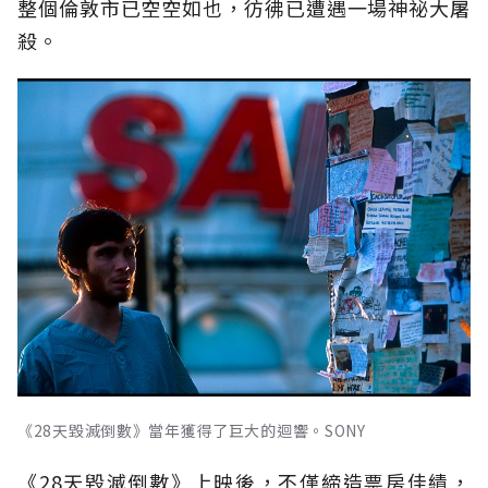
整個倫敦市已空空如也，彷彿已遭遇一場神祕大屠
殺。
《28天毀滅倒數》當年獲得了巨大的迴響。SONY
《28天毀滅倒數》上映後，不僅締造票房佳績，