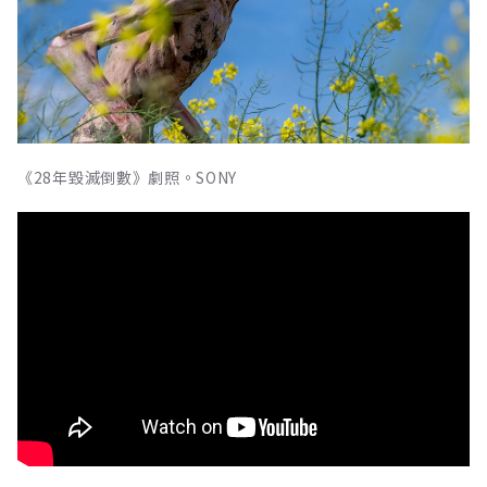
《28年毀滅倒數》劇照。SONY