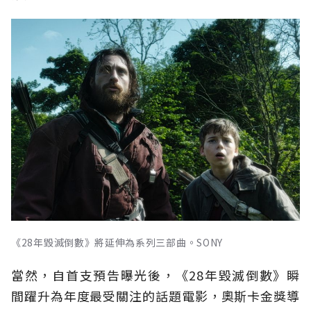
《28年毀滅倒數》將延伸為系列三部曲。SONY
當然，自首支預告曝光後，《28年毀滅倒數》瞬
間躍升為年度最受關注的話題電影，奧斯卡金獎導