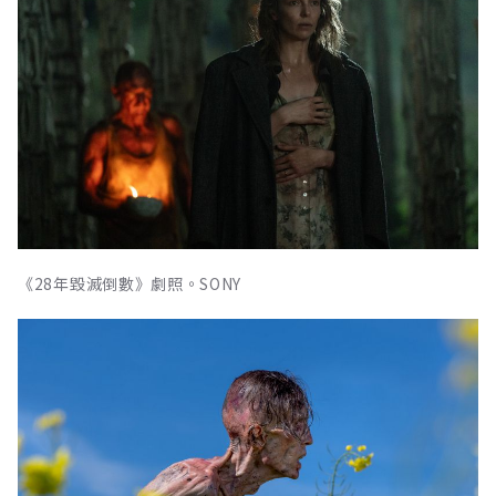
《28年毀滅倒數》劇照。SONY