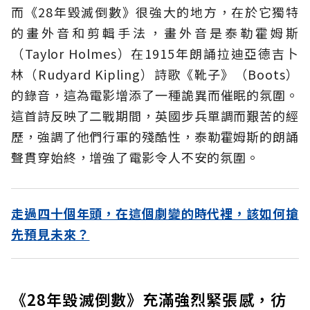
而《28年毀滅倒數》很強大的地方，在於它獨特
的畫外音和剪輯手法，畫外音是泰勒霍姆斯
（Taylor Holmes）在1915年朗誦拉迪亞德吉卜
林（Rudyard Kipling）詩歌《靴子》（Boots）
的錄音，這為電影增添了一種詭異而催眠的氛圍。
這首詩反映了二戰期間，英國步兵單調而艱苦的經
歷，強調了他們行軍的殘酷性，泰勒霍姆斯的朗誦
聲貫穿始終，增強了電影令人不安的氛圍。
走過四十個年頭，在這個劇變的時代裡，該如何搶
先預見未來？
《28年毀滅倒數》充滿強烈緊張感，彷