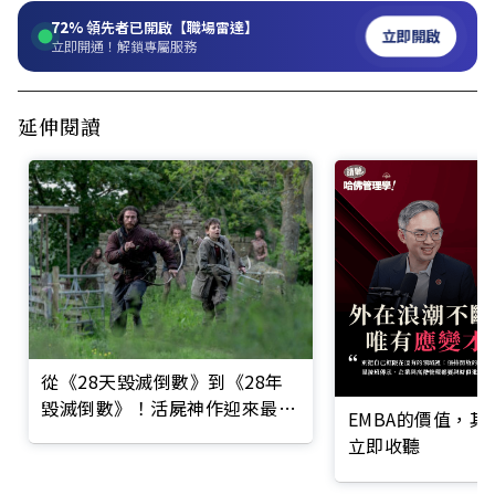
72%
領先者已開啟【職場雷達】
立即開啟
立即開通！解鎖專屬服務
延伸閱讀
從《28天毀滅倒數》到《28年
毀滅倒數》！活屍神作迎來最黑
EMBA的價值，
暗的末日續章
立即收聽