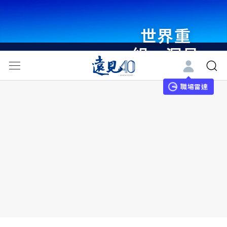
世界重
組・洞見
未來 與
世界領袖
職場雷達
同行