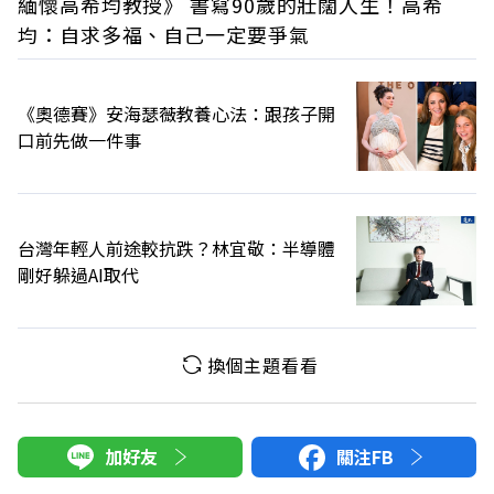
緬懷高希均教授》 書寫90歲的壯闊人生！高希
均：自求多福、自己一定要爭氣
《奧德賽》安海瑟薇教養心法：跟孩子開
口前先做一件事
台灣年輕人前途較抗跌？林宜敬：半導體
剛好躲過AI取代
換個主題看看
加好友
關注FB