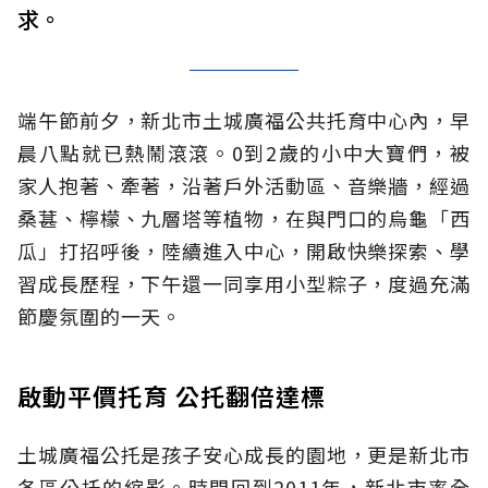
求。
端午節前夕，新北市土城廣福公共托育中心內，早
晨八點就已熱鬧滾滾。0到2歲的小中大寶們，被
家人抱著、牽著，沿著戶外活動區、音樂牆，經過
桑葚、檸檬、九層塔等植物，在與門口的烏龜「西
瓜」打招呼後，陸續進入中心，開啟快樂探索、學
習成長歷程，下午還一同享用小型粽子，度過充滿
節慶氛圍的一天。
啟動平價托育 公托翻倍達標
土城廣福公托是孩子安心成長的園地，更是新北市
各區公托的縮影。時間回到2011年，新北市率全