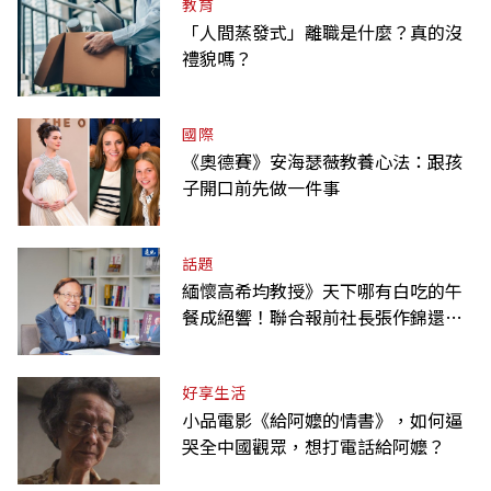
教育
「人間蒸發式」離職是什麼？真的沒
禮貌嗎？
國際
《奧德賽》安海瑟薇教養心法：跟孩
子開口前先做一件事
話題
緬懷高希均教授》天下哪有白吃的午
餐成絕響！聯合報前社長張作錦還原
「經典名言」由來
好享生活
小品電影《給阿嬤的情書》，如何逼
哭全中國觀眾，想打電話給阿嬤？