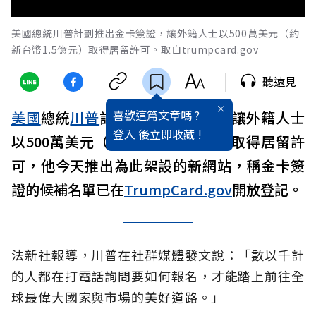
美國總統川普計劃推出金卡簽證，讓外籍人士以500萬美元（約
新台幣1.5億元）取得居留許可。取自trumpcard.gov
聽遠見
喜歡這篇文章嗎 ?
美國
總統
川普
計劃推出金卡簽證，讓外籍人士
登入
後立即收藏 !
以500萬美元（約新台幣1.5億元）取得居留許
可，他今天推出為此架設的新網站，稱金卡簽
證的候補名單已在
TrumpCard.gov
開放登記。
法新社報導，川普在社群媒體發文說：「數以千計
的人都在打電話詢問要如何報名，才能踏上前往全
球最偉大國家與市場的美好道路。」