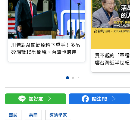
川普對AI關鍵原料下重手！多晶
矽課徵15％關稅，台灣也適用
買不起的「單程機
響台灣近半世紀思
加好友
關注FB
面試
美國
經濟學家