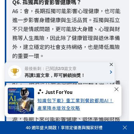
Q6. 孤獨真的會影響健康嗎？
A6：會，長期孤獨可能影響心理健康，也可能
進一步影響身體健康與生活品質。孤獨與孤立
不只是情感問題，更可能放大身體、心理與財
務等人生風險，因此除了健康管理與退休準備
外，建立穩定的社會支持網絡，也是降低風險
的重要一環。
×
最後衝刺：已閱讀2/3篇文章
Q7. 三明治世代面臨哪些風險？
再讀1篇文章，即可解鎖抽獎！
A7：三明治世代通常同時肩負照顧父母、扶養
子女及工作責任，因此容易面臨心理健康、財
Just For You
務壓力及身體狀況等多重風險。「扶養與照護
知識包下載》重工業到餐飲都用AI！
產業降本增效全攻略
責任」已成為三明治世代最主要的心理壓力來
源，長期下來可能影響健康、退休準備與財務
規劃。及早建立完善的保障、退休準備與家庭
40 週年盛大開啟！享限定優惠與獨家好禮