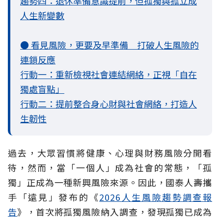
趨勢四：退休準備意識提前，但孤獨與孤立成
人生新變數
● 看見風險，更要及早準備 打破人生風險的
連鎖反應
行動一：重新檢視社會連結網絡，正視「自在
獨處盲點」
行動二：提前整合身心財與社會網絡，打造人
生韌性
過去，大眾習慣將健康、心理與財務風險分開看
待，然而，當「一個人」成為社會的常態，「孤
獨」正成為一種新興風險來源。因此，國泰人壽攜
手「遠見」發布的《
2026人生風險趨勢調查報
告
》，首次將孤獨風險納入調查，發現孤獨已成為