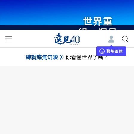
世界重
組・洞見
未來 與
世界領袖
職場雷達
練就底氣沉澱
你看懂世界了嗎？
同行