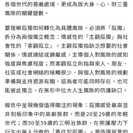
各個世代的普遍處境，更成為放大身、心、財三重
風險的關鍵變數。
要理解孤獨如何轉化為具體風險，必須將「孤獨」
拆分為兩個獨立概念：情感性的「主觀孤獨」與社
會性的「客觀孤立」。主觀孤獨指缺乏想要的社會
關係、情感連結或歸屬感，主導個人對風險的感知
強度與焦慮程度；而客觀孤立則指與家人、朋友、
社區或社會網絡的接觸很少，與個人對風險的規劃
準備與支持資源有關，這兩者可能同時存在，也可
能彼此獨立，在無形中拉大人生風險的防護缺口。
報告中呈現幾個值得關注的現象：孤獨感受最高並
非刻板印象中的高齡族群，而是20至29歲的年輕
世代；而50至59歲的三明治族群，在照護壓力下
衍生出無人分擔的「責任型孤獨」。更值得留意的