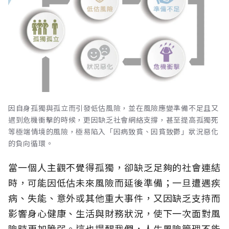
因自身孤獨與孤立而引發低估風險，並在風險應變準備不足且又
遇到危機衝擊的時候，更因缺乏社會網絡支撐，甚至提高孤獨死
等極端情境的風險，極易陷入「因病致貧、因貧致鬱」狀況惡化
的負向循環。
當一個人主觀不覺得孤獨，卻缺乏足夠的社會連結
時，可能因低估未來風險而延後準備；一旦遭遇疾
病、失能、意外或其他重大事件，又因缺乏支持而
影響身心健康、生活與財務狀況，使下一次面對風
險時更加脆弱。這也提醒我們，人生風險管理不能