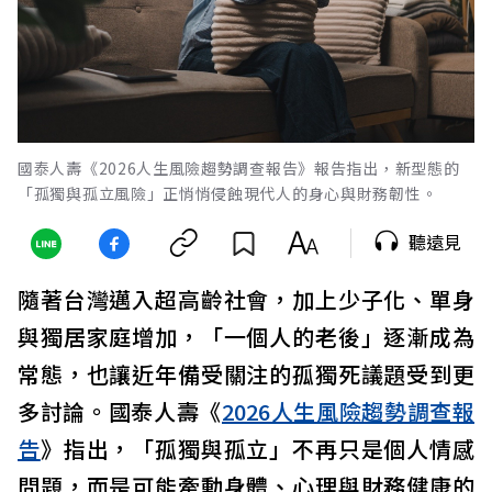
國泰人壽《2026人生風險趨勢調查報告》報告指出，新型態的
「孤獨與孤立風險」正悄悄侵蝕現代人的身心與財務韌性。
聽遠見
隨著台灣邁入超高齡社會，加上少子化、單身
與獨居家庭增加，「一個人的老後」逐漸成為
常態，也讓近年備受關注的孤獨死議題受到更
多討論。國泰人壽《
2026人生風險趨勢調查報
告
》指出，「孤獨與孤立」不再只是個人情感
問題，而是可能牽動身體、心理與財務健康的