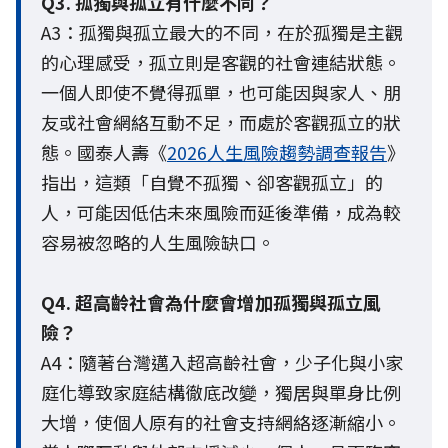
Q3. 孤獨與孤立有什麼不同？
A3：孤獨與孤立最大的不同，在於孤獨是主觀
的心理感受，孤立則是客觀的社會連結狀態。
一個人即使不覺得孤單，也可能因與家人、朋
友或社會網絡互動不足，而處於客觀孤立的狀
態。國泰人壽《
2026人生風險趨勢調查報告
》
指出，這類「自覺不孤獨、卻客觀孤立」的
人，可能因低估未來風險而延後準備，成為較
容易被忽略的人生風險缺口。
Q4. 超高齡社會為什麼會增加孤獨與孤立風
險？
A4：隨著台灣邁入超高齡社會，少子化與小家
庭化導致家庭結構徹底改變，獨居與單身比例
大增，使個人原有的社會支持網絡逐漸縮小。