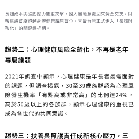
長照成本與通膨壓力雙重夾擊，國人風險意識迎來黃金交叉。財
務焦慮首度超越身體健康躍居首位，宣告台灣正式步入「長照財
務化」的關鍵轉折期。
趨勢二：心理健康風險全齡化，不再是老年
專屬議題
2021年調查中顯示，心理健康是年長者最需面對
的課題，但調查揭露，30至39歲族群認為心理風
險發生機率「有點高或非常高」的比例達24%，
高於50歲以上的各族群，顯示心理健康的重視已
成為各世代的共同意識。
趨勢三：扶養與照護責任成新核心壓力，三