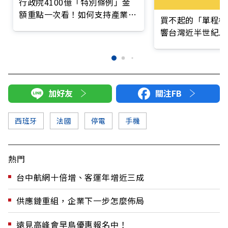
行政院4100億「特別條例」金
額重點一次看！如何支持產業、
買不起的「單程機
照顧民生？
響台灣近半世紀思
加好友
關注FB
西班牙
法國
停電
手機
熱門
台中航網十倍增、客運年增近三成
供應鏈重組，企業下一步怎麼佈局
遠見高峰會早鳥優惠報名中！