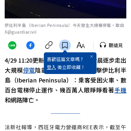
伊比利半島（Iberian Peninsula）今天發生大規模停電。取自
X@guardiacivil
聽遠見
喜歡這篇文章嗎 ?
4/29 11:20更新：
西班牙
和葡萄牙今晨逐步走出
登入
後立即收藏 !
大規模
停電
陰霾，昨天這起事件衝擊伊比利半
島（Iberian Peninsula）：乘客受困火車、數
百台電梯停止運作、幾百萬人眼睜睜看著
手機
和網路陣亡。
法新社報導，西班牙電力營運商REE表示，截至午