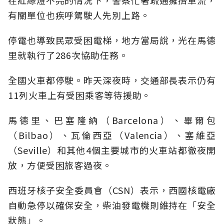
在紅綠燈不亮的情況下，警察忙著疏通擁擠車流，
有關單位也疾呼駕駛人先別上路。
停電也導致民眾受困電梯，地方當局說，光在馬德
里就執行了286次協助任務。
全國火車都停駛。昨天深夜時，交通部長表示仍有
11列火車上有受困乘客等待援助。
馬德里、巴塞隆納（Barcelona）、畢爾包
（Bilbao）、瓦倫西亞（Valencia）、塞維亞
（Seville）和其他4個主要城市的火車站都徹夜開
放，方便受困旅客過夜。
西班牙核子安全委員會（CSN）表示，西國核電廠
自動急停以確保安全，柴油發電機則維持在「安全
狀態」。