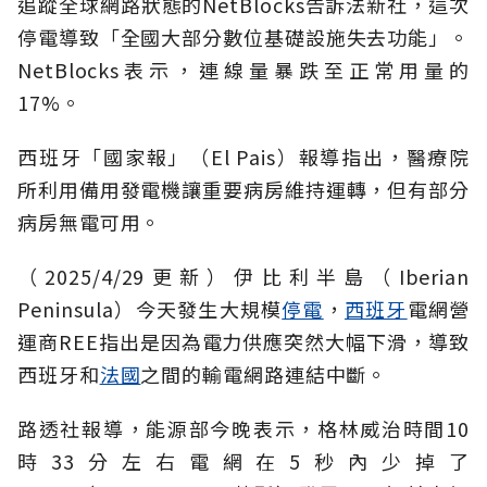
追蹤全球網路狀態的NetBlocks告訴法新社，這次
停電導致「全國大部分數位基礎設施失去功能」。
NetBlocks表示，連線量暴跌至正常用量的
17%。
西班牙「國家報」（El Pais）報導指出，醫療院
所利用備用發電機讓重要病房維持運轉，但有部分
病房無電可用。
（2025/4/29更新）伊比利半島（Iberian
Peninsula）今天發生大規模
停電
，
西班牙
電網營
運商REE指出是因為電力供應突然大幅下滑，導致
西班牙和
法國
之間的輸電網路連結中斷。
路透社報導，能源部今晚表示，格林威治時間10
時33分左右電網在5秒內少掉了