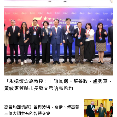
「永遠懷念高教授！」陳其邁、張善政、盧秀燕、
黃敏惠等縣市長發文弔唁高希均
高希均回憶錄》曾與波特、奈伊、傅高義
三位大師共有的智慧交會