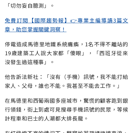
「切勿妄自臆測」。
免費訂閱【國際趨勢報】👉專業主編導讀3篇文
章，助您掌握關鍵洞察！
停電造成馬德里地鐵系統癱瘓，1名不得不離站的
19歲建築工人說大家都「傻眼」，「西班牙從來
沒發生過這種事」。
他告訴法新社：「沒有（手機）訊號，我不能打給
家人、父母，誰也不能。我甚至不能去工作。」
在馬德里和西葡兩國多座城市，驚慌的顧客跑到銀
行領錢，街上到處可見搜尋手機訊號的民眾，等候
計程車和巴士的人潮都大排長龍。