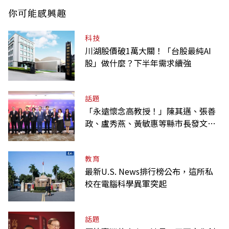
你可能感興趣
科技
川湖股價破1萬大關！「台股最純AI
股」做什麼？下半年需求續強
話題
「永遠懷念高教授！」陳其邁、張善
政、盧秀燕、黃敏惠等縣市長發文弔
唁高希均
教育
最新U.S. News排行榜公布，這所私
校在電腦科學異軍突起
話題