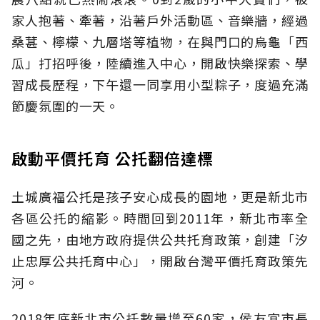
家人抱著、牽著，沿著戶外活動區、音樂牆，經過
桑葚、檸檬、九層塔等植物，在與門口的烏龜「西
瓜」打招呼後，陸續進入中心，開啟快樂探索、學
習成長歷程，下午還一同享用小型粽子，度過充滿
節慶氛圍的一天。
啟動平價托育 公托翻倍達標
土城廣福公托是孩子安心成長的園地，更是新北市
各區公托的縮影。時間回到2011年，新北市率全
國之先，由地方政府提供公共托育政策，創建「汐
止忠厚公共托育中心」，開啟台灣平價托育政策先
河。
2018年底新北市公托數量增至60家，侯友宜市長