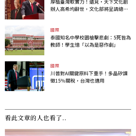
厚植臺灣軟實力！遠見‧天下文化創
辦人高希均辭世，文化部將呈請總統
明令褒揚
國際
泰國知名中學校園槍擊悲劇：5死皆為
教師！學生憶「以為是惡作劇」
國際
川普對AI關鍵原料下重手！多晶矽課
徵15％關稅，台灣也適用
看此文章的人也看了..