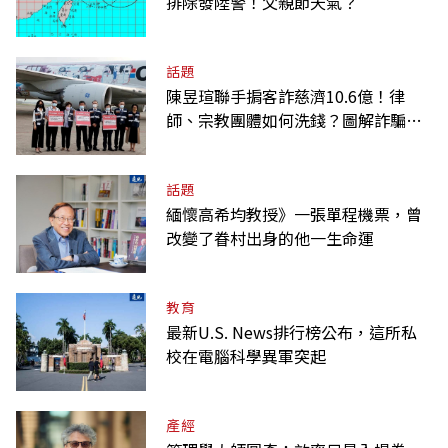
排除發陸警！父親節天氣？
話題
陳昱瑄聯手掮客詐慈濟10.6億！律
師、宗教團體如何洗錢？圖解詐騙關
係網
話題
緬懷高希均教授》一張單程機票，曾
改變了眷村出身的他一生命運
教育
最新U.S. News排行榜公布，這所私
校在電腦科學異軍突起
產經