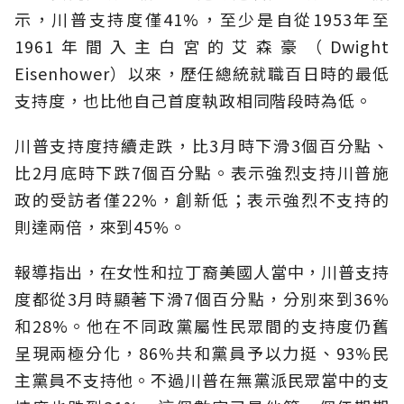
示，川普支持度僅41%，至少是自從1953年至
1961年間入主白宮的艾森豪（Dwight
Eisenhower）以來，歷任總統就職百日時的最低
支持度，也比他自己首度執政相同階段時為低。
川普支持度持續走跌，比3月時下滑3個百分點、
比2月底時下跌7個百分點。表示強烈支持川普施
政的受訪者僅22%，創新低；表示強烈不支持的
則達兩倍，來到45%。
報導指出，在女性和拉丁裔美國人當中，川普支持
度都從3月時顯著下滑7個百分點，分別來到36%
和28%。他在不同政黨屬性民眾間的支持度仍舊
呈現兩極分化，86%共和黨員予以力挺、93%民
主黨員不支持他。不過川普在無黨派民眾當中的支