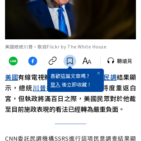
美國總統川普。取自Flickr by The White House
聽遠見
喜歡這篇文章嗎 ?
美國
有線電視新聞網（CNN）最新
民調
結果顯
登入
後立即收藏 !
示，總統
川普
挾個人生涯最高支持度重返白
宮，但執政將滿百日之際，美國民眾對於他截
至目前施政表現的看法已經轉為嚴重負面。
CNN委託民調機構SSRS進行這項民意調查結果顯