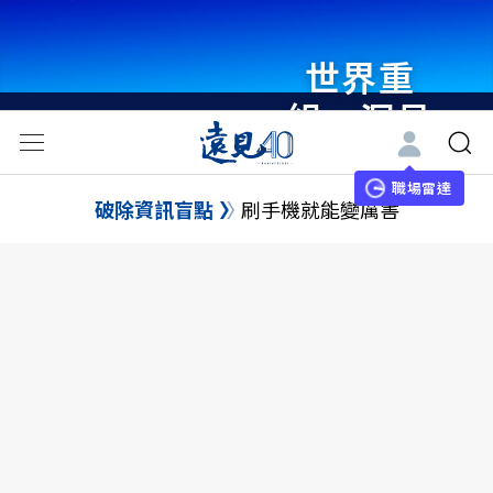
世界重
組・洞見
未來 與
世界領袖
職場雷達
破除資訊盲點
刷手機就能變厲害
同行