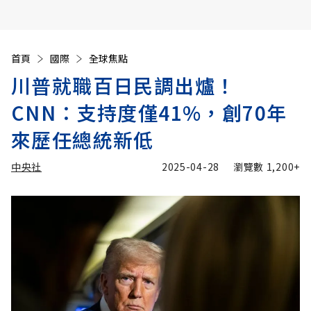
首頁
國際
全球焦點
川普就職百日民調出爐！
CNN：支持度僅41%，創70年
來歷任總統新低
中央社
2025-04-28
瀏覽數
1,200+