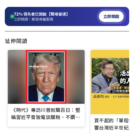
72%
領先者已開啟【職場雷達】
立即開啟
立即開通！解鎖專屬服務
延伸閱讀
《時代》專訪川普就職百日：堅
稱習近平曾致電談關稅、不鑽漏
買不起的「單程機
洞選第三任
響台灣近半世紀思