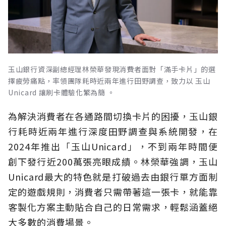
玉山銀行資深副總經理林榮華發現消費者面對「滿手卡片」的選
擇疲勞痛點，率領團隊耗時近兩年進行田野調查，致力以 玉山
Unicard 讓刷卡體驗化繁為簡 。
為解決消費者在各通路間切換卡片的困擾，玉山銀
行耗時近兩年進行深度田野調查與系統開發，在
2024年推出「玉山Unicard」，不到兩年時間便
創下發行近200萬張亮眼成績。林榮華強調，玉山
Unicard最大的特色就是打破過去由銀行單方面制
定的遊戲規則，消費者只需帶著這一張卡，就能靠
客製化方案主動貼合自己的日常需求，輕鬆涵蓋絕
大多數的消費場景。