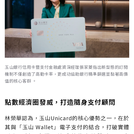
玉山銀行信用卡暨支付金融處資深經理張家菱指出新型態的訂閱
機制不僅創造了高動卡率，更成功協助銀行精準篩選並黏著高價
值的核心客群 。
點數經濟圈發威，打造隨身支付顧問
林榮華認為，玉山Unicard的核心優勢之一，在於
其與「玉山 Wallet」電子支付的結合，打破實體