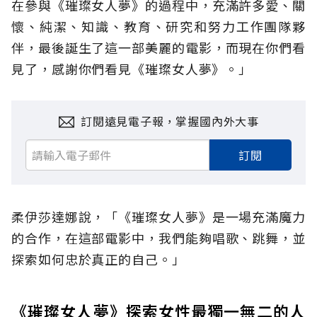
在參與《璀璨女人夢》的過程中，充滿許多愛、關
懷、純潔、知識、教育、研究和努力工作團隊夥
伴，最後誕生了這一部美麗的電影，而現在你們看
見了，感謝你們看見《璀璨女人夢》。」
訂閱遠見電子報，掌握國內外大事
訂閱
柔伊莎達娜說，「《璀璨女人夢》是一場充滿魔力
的合作，在這部電影中，我們能夠唱歌、跳舞，並
探索如何忠於真正的自己。」
《璀璨女人夢》探索女性最獨一無二的人