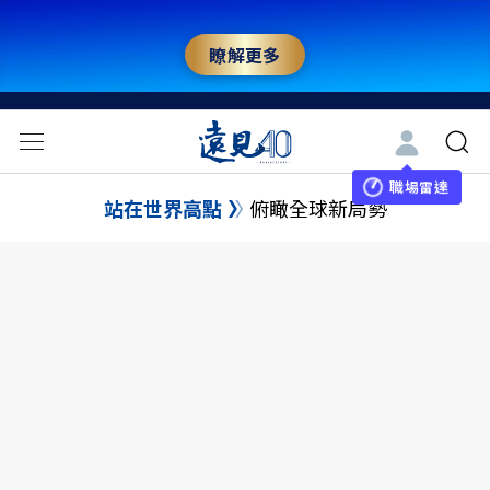
瞭解更多
職場雷達
站在世界高點
俯瞰全球新局勢