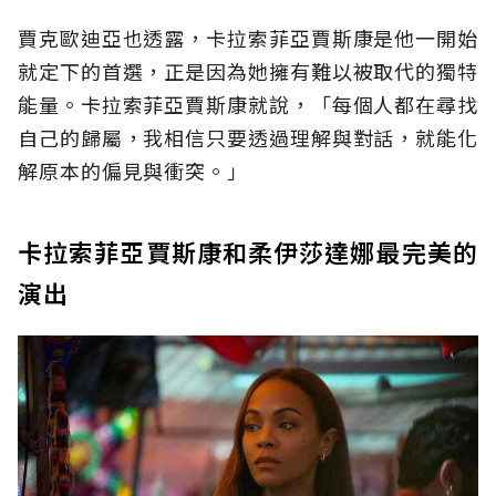
賈克歐迪亞也透露，卡拉索菲亞賈斯康是他一開始
就定下的首選，正是因為她擁有難以被取代的獨特
能量。卡拉索菲亞賈斯康就說，「每個人都在尋找
自己的歸屬，我相信只要透過理解與對話，就能化
解原本的偏見與衝突。」
卡拉索菲亞賈斯康和柔伊莎達娜最完美的
演出