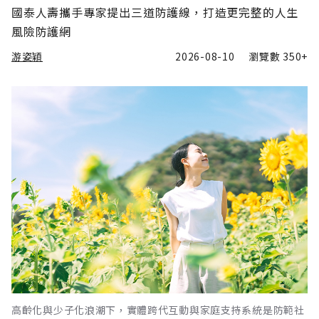
國泰人壽攜手專家提出三道防護線，打造更完整的人生
風險防護網
游姿穎
2026-08-10
瀏覽數
350+
高齡化與少子化浪潮下，實體跨代互動與家庭支持系統是防範社