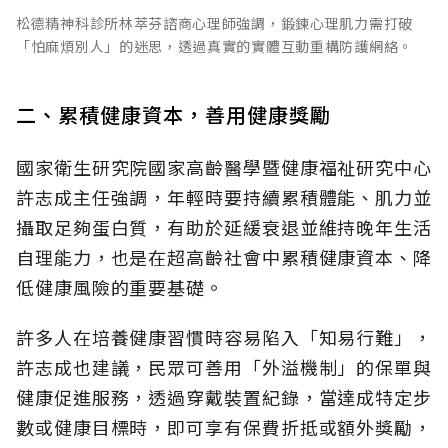
松德精神科診所林萃芬諮商心理師強調，鍛鍊心理肌力需打破
「怕麻煩別人」的迷思，透過真實的實體互動重構防護網絡。
二、累積健康資本，善用健康獎勵
國家衛生研究院國家高齡醫學暨健康福祉研究中心
許志成主任強調，年輕時要持續累積體能、肌力並
攝取足夠蛋白質，有助於延緩衰退並維持晚年生活
自理能力，也是在超高齡社會中累積健康資本、降
低健康風險的重要基礎。
許多人在培養健康習慣時容易陷入「知易行難」，
許志成也建議，民眾可善用「外溢機制」的保單與
健康促進服務，透過穿戴裝置紀錄，當達成特定步
數或健康目標時，即可享有保費折抵或額外獎勵，