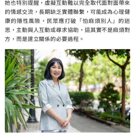
她也特別提醒，虛擬互動難以完全取代面對面帶來
的情感交流，長期缺乏實體聯繫，可能成為心理健
康的隱性風險，民眾應打破「怕麻煩別人」的迷
思，主動與人互動或尋求協助，這其實不是麻煩對
方，而是建立關係的必要過程。