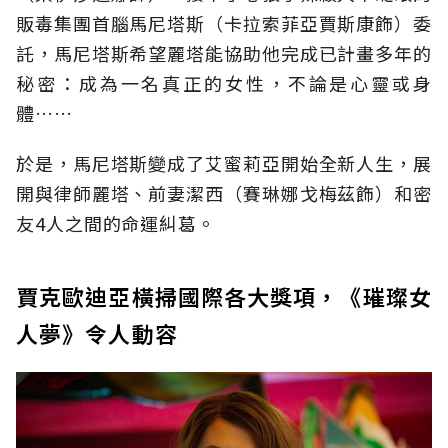
販毒集團首腦馬尼塔斯（卡拉索菲亞賈斯康飾）委
託，馬尼塔斯希望麗塔能協助他完成已計畫多年的
秘密：成為一名真正的女性，不論是心靈或身
體……
於是，馬尼塔斯變成了艾蜜莉亞開始全新人生，展
開與律師麗塔、前妻潔西（賽琳娜戈梅茲飾）和密
友4人之間的命運糾葛。
賈克歐迪亞橫掃國際各大獎項，《璀璨女
人夢》令人動容