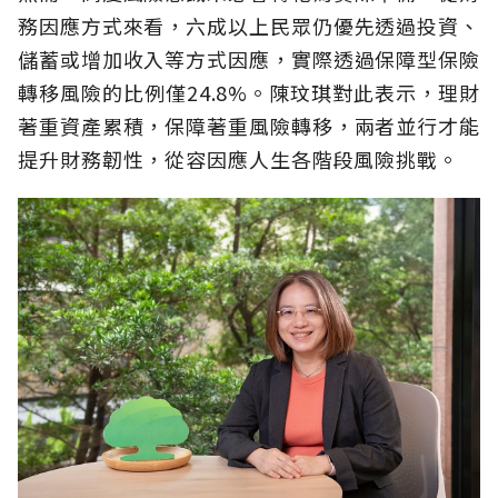
務因應方式來看，六成以上民眾仍優先透過投資、
儲蓄或增加收入等方式因應，實際透過保障型保險
轉移風險的比例僅24.8%。陳玟琪對此表示，理財
著重資產累積，保障著重風險轉移，兩者並行才能
提升財務韌性，從容因應人生各階段風險挑戰。