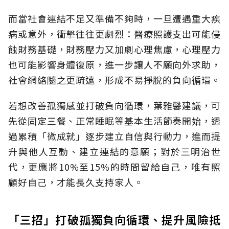
而當社會連結不足又準備不夠時，一旦遭遇重大疾
病或意外，衝擊往往更劇烈：醫療照護支出可能侵
蝕財務基礎，財務壓力又加劇心理焦慮，心理壓力
也可能影響身體復原，進一步讓人不願向外求助，
社會網絡隨之更疏遠，形成不易掙脫的負向循環。
若想改善孤獨感並打破負向循環，葉雅馨建議，可
先從固定三餐、正常睡眠等基本生活節奏開始，透
過累積「微成就」逐步建立自信與行動力，進而提
升與他人互動、建立連結的意願；對於三明治世
代，更應將10%至15%的時間留給自己，唯有照
顧好自己，才能長久支持家人。
「三招」打破孤獨負向循環、提升風險抵