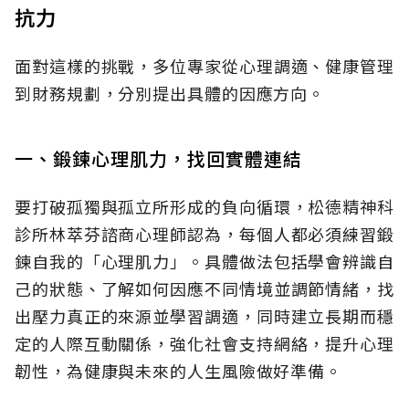
抗力
面對這樣的挑戰，多位專家從心理調適、健康管理
到財務規劃，分別提出具體的因應方向。
一、鍛鍊心理肌力，找回實體連結
要打破孤獨與孤立所形成的負向循環，松德精神科
診所林萃芬諮商心理師認為，每個人都必須練習鍛
鍊自我的「心理肌力」。具體做法包括學會辨識自
己的狀態、了解如何因應不同情境並調節情緒，找
出壓力真正的來源並學習調適，同時建立長期而穩
定的人際互動關係，強化社會支持網絡，提升心理
韌性，為健康與未來的人生風險做好準備。