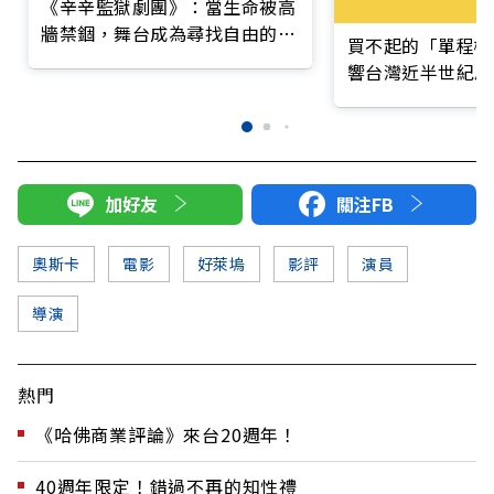
《辛辛監獄劇團》：當生命被高
牆禁錮，舞台成為尋找自由的唯
買不起的「單程機
一出口
響台灣近半世紀思
加好友
關注FB
奧斯卡
電影
好萊塢
影評
演員
導演
熱門
《哈佛商業評論》來台20週年！
40週年限定！錯過不再的知性禮