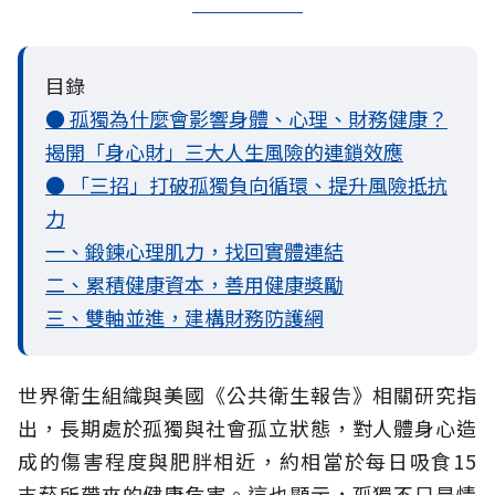
目錄
● 孤獨為什麼會影響身體、心理、財務健康？
揭開「身心財」三大人生風險的連鎖效應
● 「三招」打破孤獨負向循環、提升風險抵抗
力
一、鍛鍊心理肌力，找回實體連結
二、累積健康資本，善用健康獎勵
三、雙軸並進，建構財務防護網
世界衛生組織與美國《公共衛生報告》相關研究指
出，長期處於孤獨與社會孤立
狀態，對人體身心造
成的傷害程度與肥胖相近，約相當於每日吸食15
支菸所帶來的健康危害。這也顯示，孤獨不只是情