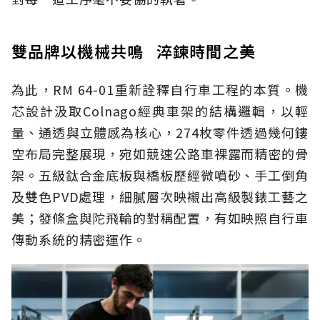
雙品牌以機械共鳴 淬鍊時間之美
為此，RM 64-01重新詮釋自行車工程的本質。機
芯設計汲取Colnago經典車架的結構邏輯，以輕
量、通透與立體感為核心，274枚零件透過幾何鏤
空布局完整展現，宛如競速公路車裸露而精密的骨
架。五級鈦合金底板與橋板歷經微噴砂、手工倒角
及雙色PVD處理，細膩層次映襯出高級製錶工藝之
美；發條盒與陀飛輪的對稱配置，有如映照自行車
傳動系統的精密運作。