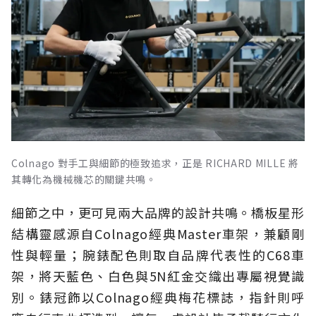
Colnago 對手工與細節的極致追求，正是 RICHARD MILLE 將
其轉化為機械機芯的關鍵共鳴。
細節之中，更可見兩大品牌的設計共鳴。橋板星形
結構靈感源自Colnago經典Master車架，兼顧剛
性與輕量；腕錶配色則取自品牌代表性的C68車
架，將天藍色、白色與5N紅金交織出專屬視覺識
別。錶冠飾以Colnago經典梅花標誌，指針則呼