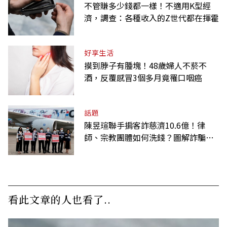
不管賺多少錢都一樣！不適用K型經
濟，調查：各種收入的Z世代都在揮霍
好享生活
摸到脖子有腫塊！48歲婦人不菸不
酒，反覆感冒3個多月竟罹口咽癌
話題
陳昱瑄聯手掮客詐慈濟10.6億！律
師、宗教團體如何洗錢？圖解詐騙關
係網
看此文章的人也看了..