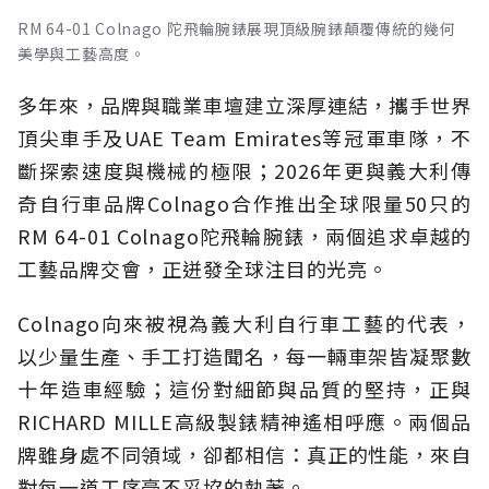
RM 64-01 Colnago 陀飛輪腕錶展現頂級腕錶顛覆傳統的幾何
美學與工藝高度。
多年來，品牌與職業車壇建立深厚連結，攜手世界
頂尖車手及UAE Team Emirates等冠軍車隊，不
斷探索速度與機械的極限；2026年更與義大利傳
奇自行車品牌Colnago合作推出全球限量50只的
RM 64-01 Colnago陀飛輪腕錶，兩個追求卓越的
工藝品牌交會，正迸發全球注目的光亮。
Colnago向來被視為義大利自行車工藝的代表，
以少量生產、手工打造聞名，每一輛車架皆凝聚數
十年造車經驗；這份對細節與品質的堅持，正與
RICHARD MILLE高級製錶精神遙相呼應。兩個品
牌雖身處不同領域，卻都相信：真正的性能，來自
對每一道工序毫不妥協的執著。