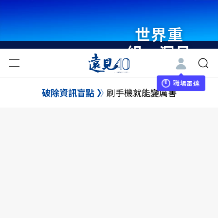
世界重
組・洞見
未來 與
世界領袖
職場雷達
破除資訊盲點
刷手機就能變厲害
同行