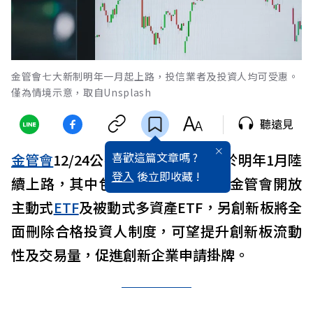
金管會七大新制明年一月起上路，投信業者及投資人均可受惠。
僅為情境示意，取自Unsplash
聽遠見
喜歡這篇文章嗎 ?
金管會
12/24公布7大
金融
新制，將於明年1月陸
登入
後立即收藏 !
續上路，其中包括跟上國際趨勢，金管會開放
主動式
ETF
及被動式多資產ETF，另創新板將全
面刪除合格投資人制度，可望提升創新板流動
性及交易量，促進創新企業申請掛牌。