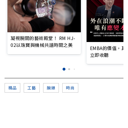
凝視腕間的藝術殿堂！ RM HJ-
02以珠寶與機械共譜時間之美
EMBA的價值，
立即收聽
精品
工藝
腕錶
時尚