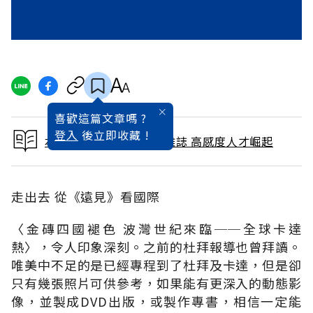
喜歡這篇文章嗎 ?
登入
後立即收藏 !
本文出自 2007 / 5月號雜誌 高感度人才崛起
走出去 從《遠見》看國際
〈金磚四國褪色 波灣世紀來臨──全球卡達
熱〉，令人印象深刻。之前的杜拜報導也曾拜讀。
唯美中不足的是已經專程到了杜拜及卡達，但是卻
只有幾張照片可供參考，如果能有更深入的動態影
像，並製成DVD出版，或製作專書，相信一定能