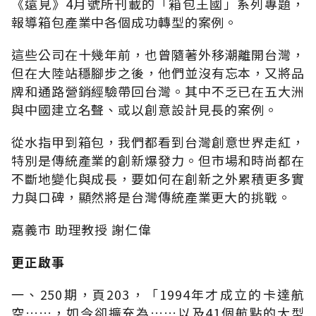
《遠見》4月號所刊載的「箱包王國」系列專題，
報導箱包產業中各個成功轉型的案例。
這些公司在十幾年前，也曾隨著外移潮離開台灣，
但在大陸站穩腳步之後，他們並沒有忘本，又將品
牌和通路營銷經驗帶回台灣。其中不乏已在五大洲
與中國建立名聲、或以創意設計見長的案例。
從水指甲到箱包，我們都看到台灣創意世界走紅，
特別是傳統產業的創新爆發力。但市場和時尚都在
不斷地變化與成長，要如何在創新之外累積更多實
力與口碑，顯然將是台灣傳統產業更大的挑戰。
嘉義市 助理教授 謝仁偉
更正啟事
一、250期，頁203，「1994年才成立的卡達航
空……，如今卻擴充為……以及41個航點的大型