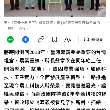
圖/ 《嘉義被看見了》新書發表，精彩紀錄嘉義縣歷時八年的
「整地」過程。
聽遠見
將時間倒回2018年，當時嘉義縣是重要的台灣
糧倉、農業重鎮，縣長翁章梁在同年底上任，
開始縣政「整地」。鞏固農業強項，加碼科
技、工業實力，全面發展產業轉型，一路推進
至現今農工科技大縣榮景，要讓嘉義發光，讓
縣民驕傲。而縣政團隊持續8年辛勤耕耘的智
慧，皆收錄於《嘉義被看見了》新書，描繪一