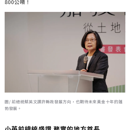
800公噸！
圖/ 前總統蔡英文讚許縣政發展方向，也期待未來黃金十年的蓬
勃發展。
小英前總統盛讚 務實的地方首長