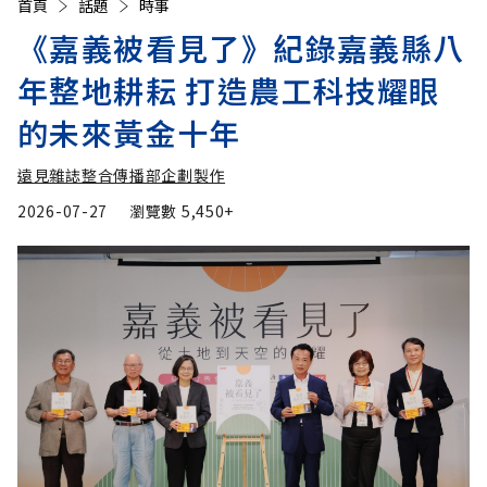
首頁
話題
時事
《嘉義被看見了》紀錄嘉義縣八
年整地耕耘 打造農工科技耀眼
的未來黃金十年
遠見雜誌整合傳播部企劃製作
2026-07-27
瀏覽數
5,450+