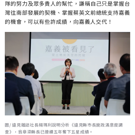
隊的努力及眾多貴人的幫忙，謙稱自己只是掌握台
灣往南部發展的契機、掌握蔡英文前總統支持嘉義
的機會，可以有些許成績，向嘉義人交代！
圖/ 遠見雜誌社長楊瑪利說明分析《遠見縣市長施政滿意度調
查》，翁章梁縣長已連續五年奪下五星成績。