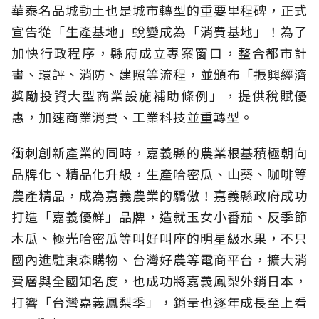
華泰名品城動土也是城市轉型的重要里程碑，正式
宣告從「生產基地」蛻變成為「消費基地」！為了
加快行政程序，縣府成立專案窗口，整合都市計
畫、環評、消防、建照等流程，並頒布「振興經濟
獎勵投資大型商業設施補助條例」，提供稅賦優
惠，加速商業消費、工業科技並重轉型。
衝刺創新產業的同時，嘉義縣的農業根基積極朝向
品牌化、精品化升級，生產哈密瓜、山葵、咖啡等
農產精品，成為嘉義農業的驕傲！嘉義縣政府成功
打造「嘉義優鮮」品牌，造就玉女小番茄、反季節
木瓜、極光哈密瓜等叫好叫座的明星級水果，不只
國內進駐東森購物、台灣好農等電商平台，擴大消
費層與全國知名度，也成功將嘉義鳳梨外銷日本，
打響「台灣嘉義鳳梨季」，銷量也逐年成長至上看