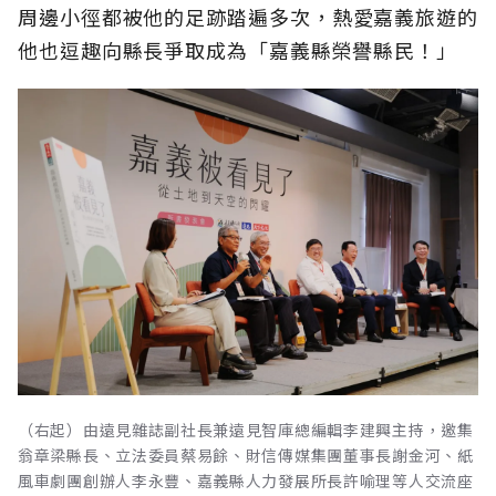
周邊小徑都被他的足跡踏遍多次，熱愛嘉義旅遊的
他也逗趣向縣長爭取成為「嘉義縣榮譽縣民！」
（右起）由遠見雜誌副社長兼遠見智庫總編輯李建興主持，邀集
翁章梁縣長、立法委員蔡易餘、財信傳媒集團董事長謝金河、紙
風車劇團創辦人李永豐、嘉義縣人力發展所長許喻理等人交流座