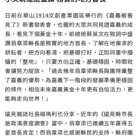
日前在華山1914文創產業園區舉行的《嘉義被看
見了》新書發表會，也邀約大眾共同見證嘉義的成
長，看見下個黃金十年。前總統蔡英文在致詞中盛
讚翁章梁縣長是務實的地方首長、了解在地需求的
耕耘者，把方向看清、把基礎打好，正如同書中描
繪的「整地」，只要方向正確、基礎穩固，時間就
會讓努力綻放。「過去幾年翁章梁縣長與團隊彙整
了嘉義的優勢，為嘉義下一階段的發展準備更穩固
的條件，相信未來嘉義黃金十年更有自信活力，更
能夠走向世界！」
遠見雜誌社長楊瑪利也分享，近年的《遠見縣市長
施政滿意度調查》當中，翁章梁已連續五年贏得五
星首長肯定！而翁章梁也感謝縣民的支持、縣府團