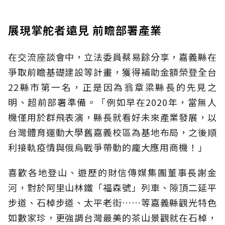
展現掌舵者遠見 前瞻部署產業
在交流座談會中，立法委員蔡易餘分享，嘉義縣在
爭取前瞻基礎建設等計畫，獲得補助金額榮登全台
22縣市第一名，正是因為翁章梁縣長的先見之
明、超前部署準備。「例如早在2020年，當無人
機僅用於群飛表演，縣長就看好未來產業發展，以
台灣體育運動大學舊嘉義校區為基地布局，之後順
利接軌疫情與俄烏戰爭帶動的龐大應用商機！」
喜歡各地登山、遊歷的財信傳媒集團董事長謝金
河，對於阿里山林鐵「福森號」列車、隙頂二延平
步道、石棹步道、太平老街……等嘉義縣觀光特色
如數家珍，更強調台灣最美的茶山景觀就在石棹，