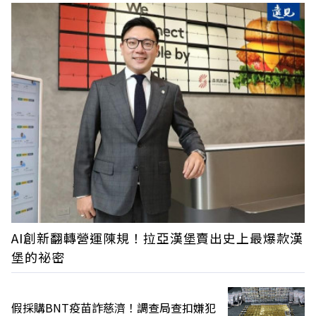
AI創新翻轉營運陳規！拉亞漢堡賣出史上最爆款漢
堡的祕密
假採購BNT疫苗詐慈濟！調查局查扣嫌犯