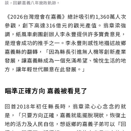
談，回顧嘉義八年施政軌跡。
《2026台灣燈會在嘉義》總計吸引約1,360萬人次
參觀，創下高達316億元的觀光產值。翁章梁強
調，紙風車劇團創辦人李永豐提供許多寶貴意見，
是燈會成功的推手之一。李永豐則感性地描述故鄉
嘉義縣的翻轉，「因為縣長引進無人機等創新產業
發展，讓嘉義縣成為一個充滿希望、愉悅生活的地
方，讓年輕世代願意在此發展。」
瞄準正確方向 嘉義被看見了
回首2018年初任縣長時，翁章梁心心念念的就
是，「只要方向正確，嘉義就能擺脫現狀，恢復土
地的活力及人民自信，想返鄉的嘉義子弟可以『回