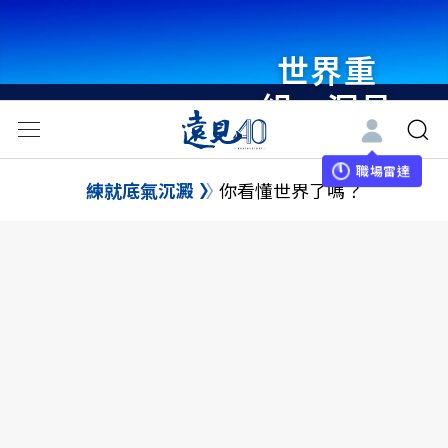
世界重
組・洞見
未來 與
世界領袖
職場雷達
練就底氣沉澱
你看懂世界了嗎？
同行