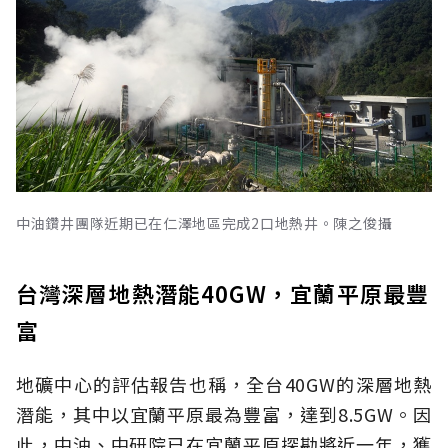
中油鑽井團隊近期已在仁澤地區完成2口地熱井。陳之俊攝
台灣深層地熱潛能40GW，宜蘭平原最豐
富
地礦中心的評估報告也稱，全台40GW的深層地熱
潛能，其中以宜蘭平原最為豐富，達到8.5GW。因
此，中油、中研院已在宜蘭平原探勘將近一年，獲