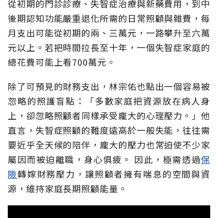
從初期的門診診療、失智症治療與新藥費用，到中
後期認知功能嚴重退化所需的日常照顧與雜費，每
月支出可能從初期的兩、三萬元，一路攀升至六萬
元以上。若把時間拉長至十年，一個失智症家庭的
總花費可能上看700萬元。
除了可預見的財務支出，林宗佑也點出一個容易被
忽略的照護盲點：「多數家庭把資源放在病人身
上，卻忽略照顧者同樣承受龐大的心理壓力。」他
直言，失智症照顧的難度遠高於一般失能，往往需
要近乎全天候的陪伴，龐大的壓力也常迫使不少家
屬因而被迫離職，身心俱疲。
因此，極需透過
保
險
轉嫁財務壓力，讓照顧者擁有喘息的空間與資
源，維持家庭長期照顧能量。