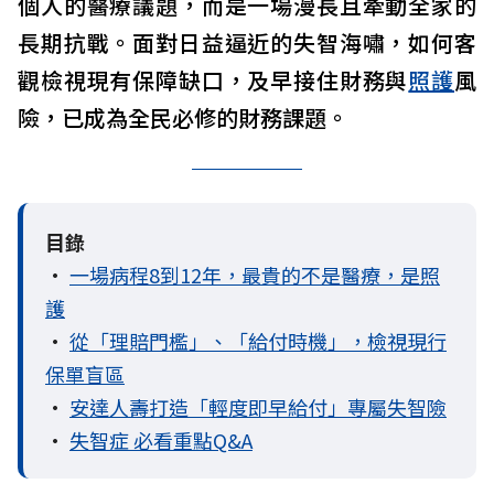
個人的醫療議題，而是一場漫長且牽動全家的
長期抗戰。面對日益逼近的失智海嘯，如何客
觀檢視現有保障缺口，及早接住財務與
照護
風
險，已成為全民必修的財務課題。
目錄
•
一場病程8到12年，最貴的不是醫療，是照
護
•
從「理賠門檻」、「給付時機」，檢視現行
保單盲區
•
安達人壽打造「輕度即早給付」專屬失智險
•
失智症 必看重點Q&A