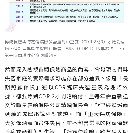
傳統長照與特定傷病險多需達到中重度（CDR 2或3）才啟動理
賠，但新型專屬失智險則提倡「輕度（CDR 1）即早給付」，在
第一時間穩住家庭防護網。
然而深入檢視各類保險商品的內容，會發現它們與
失智家庭的實際需求可能存在部分差異。像是「長
期照顧保險」雖以CDR臨床失智量表為理賠依
據，卻要等到CDR 2才開始給付，且每年需重新送
交診斷量表給保險公司請領保險金，對已經蠟燭兩
頭燒的家屬來說相對繁瑣。
而「重大傷病保險」
大多僅涵蓋血管性失智，並不包含常見的阿茲海默
氏症或額顳葉型失智；「特定傷病險」雖有納入阿