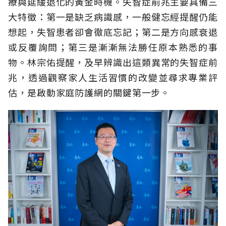
療與延緩退化的黃金時機。失智症前兆主要具備三
大特徵：第一是缺乏病識感，一般健忘經提醒仍能
想起，失智患者卻會徹底忘記；第二是方向感衰退
或反覆詢問；第三是漸漸無法勝任原本熟悉的事
物。林宗佑提醒，及早辨識出這類異常的失智症前
兆，透過觀察家人生活習慣的改變並尋求專業評
估，是啟動家庭防護網的關鍵第一步。