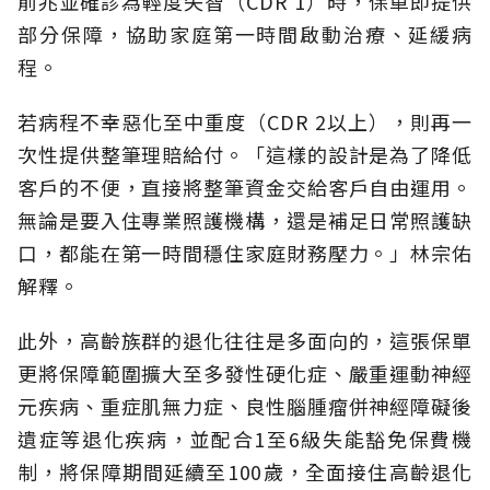
前兆並確診為輕度失智（CDR 1）時，保單即提供
部分保障，協助家庭第一時間啟動治療、延緩病
程。
若病程不幸惡化至中重度（CDR 2以上），則再一
次性提供整筆理賠給付。「這樣的設計是為了降低
客戶的不便，直接將整筆資金交給客戶自由運用。
無論是要入住專業照護機構，還是補足日常照護缺
口，都能在第一時間穩住家庭財務壓力。」林宗佑
解釋。
此外，高齡族群的退化往往是多面向的，這張保單
更將保障範圍擴大至多發性硬化症、嚴重運動神經
元疾病、重症肌無力症、良性腦腫瘤併神經障礙後
遺症等退化疾病，並配合1至6級失能豁免保費機
制，將保障期間延續至100歲，全面接住高齡退化