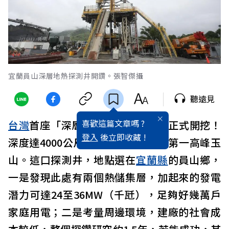
宜蘭員山深層地熱探測井開鑽。張智傑攝
聽遠見
喜歡這篇文章嗎 ?
台灣
首座「深層地熱探測井」21日正式開挖！
登入
後立即收藏 !
深度達4000公尺，足以塞進東北亞第一高峰玉
山。這口探測井，地點選在
宜蘭縣
的員山鄉，
一是發現此處有兩個熱儲集層，加起來的發電
潛力可達24至36MW（千瓩），足夠好幾萬戶
家庭用電；二是考量周邊環境，建廠的社會成