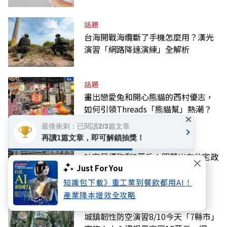
話題
台海開戰海纜斷了手機怎麼用？漢光
演習「網路降速演練」全解析
話題
畫出戀愛兔和開心熊貓的西村優志，
如何引領Threads「熊貓幫」熱潮？
×
最後衝刺：已閱讀2/3篇文章
再讀1篇文章，即可解鎖抽獎！
話題
社宅目標砍剩3萬戶！問題出在住宅政
策擺盪
Just For You
知識包下載》重工業到餐飲都用AI！
產業降本增效全攻略
話題
城鎮韌性防空演習8/10今天「7縣市」