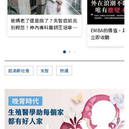
爸媽老了還是病了？失智症前兆
別輕忽！神內專科醫師王培寧呼
EMBA的價值，
籲把握大腦黃金期
立即收聽
超高齡社會
失智
照護