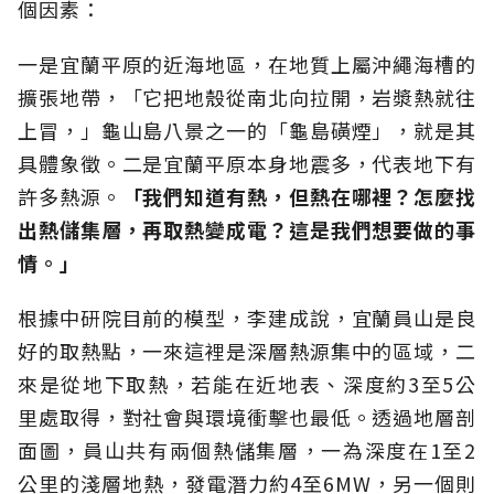
個因素：
一是宜蘭平原的近海地區，在地質上屬沖繩海槽的
擴張地帶，「它把地殼從南北向拉開，岩漿熱就往
上冒，」龜山島八景之一的「龜島磺煙」，就是其
具體象徵。二是宜蘭平原本身地震多，代表地下有
許多熱源。
「我們知道有熱，但熱在哪裡？怎麼找
出熱儲集層，再取熱變成電？這是我們想要做的事
情。」
根據中研院目前的模型，李建成說，宜蘭員山是良
好的取熱點，一來這裡是深層熱源集中的區域，二
來是從地下取熱，若能在近地表、深度約3至5公
里處取得，對社會與環境衝擊也最低。透過地層剖
面圖，員山共有兩個熱儲集層，一為深度在1至2
公里的淺層地熱，發電潛力約4至6MW，另一個則