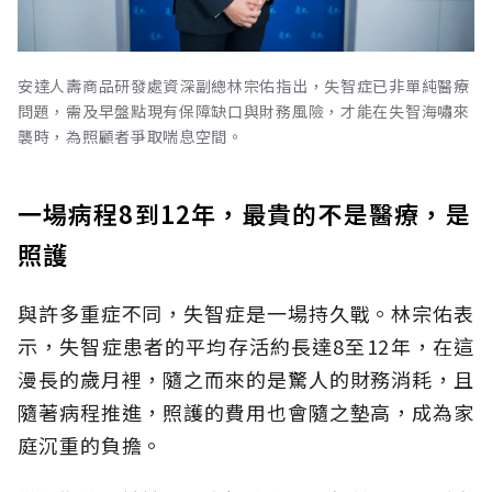
安達人壽商品研發處資深副總林宗佑指出，失智症已非單純醫療
問題，需及早盤點現有保障缺口與財務風險，才能在失智海嘯來
襲時，為照顧者爭取喘息空間。
一場病程8到12年，最貴的不是醫療，是
照護
與許多重症不同，失智症是一場持久戰。林宗佑表
示，失智症患者的平均存活約長達8至12年，在這
漫長的歲月裡，隨之而來的是驚人的財務消耗，且
隨著病程推進，照護的費用也會隨之墊高，成為家
庭沉重的負擔。