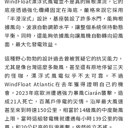
WindFloat漂浮式風電並不是真的無根漂流，它的
底座透過強化纜繩固定在海底，嚴格來說它採用
「半浸沒式」設計，基座裝設了許多水門，能夠根
據風向、波浪自動調節水平，讓整個系統保持動態
平衡。同時，還能夠依據風向讓風機自動轉向迎風
面，最大化發電效益。
這種野心勃勃的設計過去曾被質疑它的抗災能力，
尤其是像台灣這麼多颱風，甚至還有原地停留三天
的怪咖，漂浮式風電似乎不太可靠。不過
WindFloat Atlantic在去年獲得證明自己的機
會，2023年底歐洲遭遇強力暴風Ciarán襲擊，造
成21人死亡，百萬戶停電的災情。沿岸最大風速
甚至來到時速150公里，相當於14級風的中度颱風
上限。當時這組發電機就遭遇每小時139公里的強
風，和20公尺高的巨浪衝擊，依然屹立不搖。