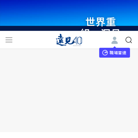
世界重
組・洞見
未來 與
世界領袖
職場雷達
同行