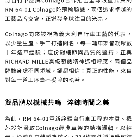
RM 64-01 Colnago陀飛輪腕錶，兩個追求卓越的
工藝品牌交會，正迸發全球注目的光亮。
Colnago向來被視為義大利自行車工藝的代表，
以少量生產、手工打造聞名，每一輛車架皆凝聚數
十年造車經驗；這份對細節與品質的堅持，正與
RICHARD MILLE高級製錶精神遙相呼應。兩個品
牌雖身處不同領域，卻都相信：真正的性能，來自
對每一道工序毫不妥協的執著。
雙品牌以機械共鳴 淬鍊時間之美
為此，RM 64-01重新詮釋自行車工程的本質。機
芯設計汲取Colnago經典車架的結構邏輯，以輕
量、通透與立體感為核心，274枚零件透過幾何鏤