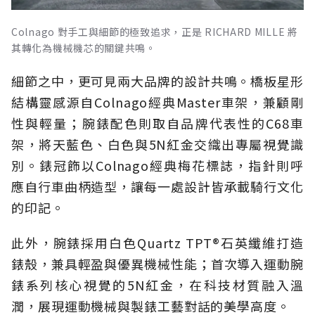
Colnago 對手工與細節的極致追求，正是 RICHARD MILLE 將
其轉化為機械機芯的關鍵共鳴。
細節之中，更可見兩大品牌的設計共鳴。橋板星形
結構靈感源自Colnago經典Master車架，兼顧剛
性與輕量；腕錶配色則取自品牌代表性的C68車
架，將天藍色、白色與5N紅金交織出專屬視覺識
別。錶冠飾以Colnago經典梅花標誌，指針則呼
應自行車曲柄造型，讓每一處設計皆承載騎行文化
的印記。
此外，腕錶採用白色Quartz TPT®石英纖維打造
錶殼，兼具輕盈與優異機械性能；首次導入運動腕
錶系列核心視覺的5N紅金，在科技材質融入溫
潤，展現運動機械與製錶工藝對話的美學高度。