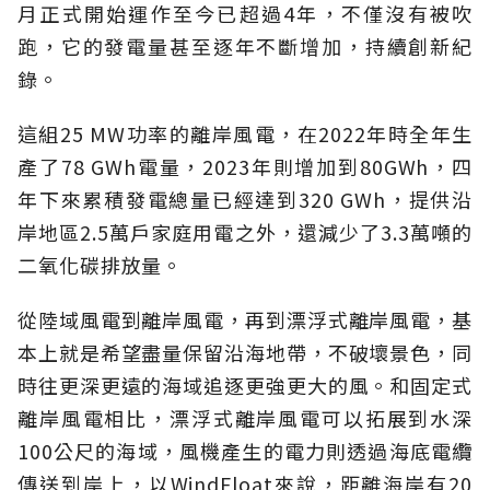
月正式開始運作至今已超過4年，不僅沒有被吹
跑，它的發電量甚至逐年不斷增加，持續創新紀
錄。
這組25 MW功率的離岸風電，在2022年時全年生
產了78 GWh電量，2023年則增加到80GWh，四
年下來累積發電總量已經達到320 GWh，提供沿
岸地區2.5萬戶家庭用電之外，還減少了3.3萬噸的
二氧化碳排放量。
從陸域風電到離岸風電，再到漂浮式離岸風電，基
本上就是希望盡量保留沿海地帶，不破壞景色，同
時往更深更遠的海域追逐更強更大的風。和固定式
離岸風電相比，漂浮式離岸風電可以拓展到水深
100公尺的海域，風機產生的電力則透過海底電纜
傳送到岸上，以WindFloat來說，距離海岸有20