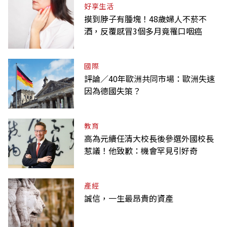
好享生活
摸到脖子有腫塊！48歲婦人不菸不
酒，反覆感冒3個多月竟罹口咽癌
國際
評論／40年歐洲共同市場：歐洲失速
因為德國失策？
教育
高為元續任清大校長後參選外國校長
惹議！他致歉：機會罕見引好奇
產經
誠信，一生最昂貴的資產