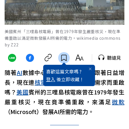
美國賓州「三哩島核電廠」曾在1979年發生嚴重核災，現在準
備重啟以滿足微軟發展AI所需的電力。wikimedia commons
by Z22
聽遠見
喜歡這篇文章嗎 ?
隨著
AI
數據中心擴張，電力需求也跟著日益增
登入
後立即收藏 !
長，現在連
核電
廠也為了滿足用電需求而重啟
嗎？
美國
賓州的三哩島核電廠曾在1979年發生
嚴重核災，現在竟準備重啟，來滿足
微軟
（Microsoft）發展AI所需的電力。