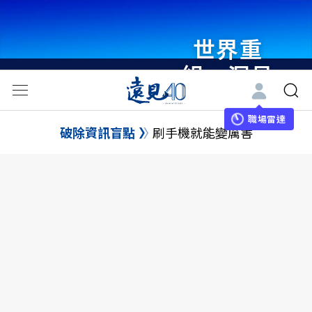
世界重
組・洞見
未來 與
世界領袖
職場雷達
破除資訊盲點
刷手機就能變厲害
同行