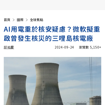
首頁
國際
全球焦點
AI用電重於核安疑慮？微軟擬重
啟曾發生核災的三哩島核電廠
邱祐慶
2024-09-24
瀏覽數
5,150+