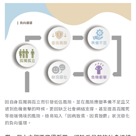
因自身孤獨與孤立而引發低估風險，並在風險應變準備不足且又
遇到危機衝擊的時候，更因缺乏社會網絡支撐，甚至提高孤獨死
等極端情境的風險，極易陷入「因病致貧、因貧致鬱」狀況惡化
的負向循環。