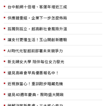
台中航網十倍增、客運年增近三成
供應鏈重組，企業下一步怎麼佈局
孤獨到孤立，超高齡社會風險升溫
讓支付更懂生活！玉山開創新體驗
AI時代元智超前部署未來競爭力
新北婦女大學 陪伴每位女力發光
遠見高峰會早鳥優惠報名中！
近視族當心！重訓跑步暗藏危機
遠見40週年慶典，限時盛大開啟
破解決策新焦慮，三大核心能力