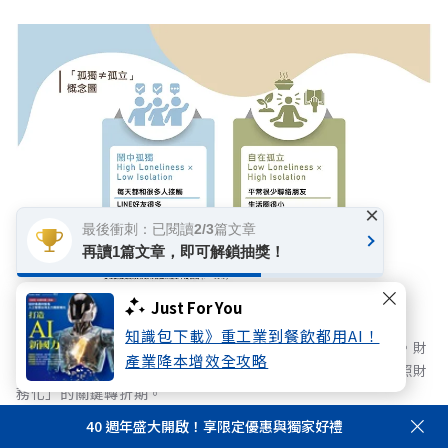
×
最後衝刺：已閱讀2/3篇文章
再讀1篇文章，即可解鎖抽獎！
Just For You
知識包下載》重工業到餐飲都用AI！
長照成本與通膨壓力雙重夾擊，國人風險意識迎來黃金交叉。財
產業降本增效全攻略
務焦慮首度超越身體健康躍居首位，宣告台灣正式步入「長照財
務化」的關鍵轉折期。
40 週年盛大開啟！享限定優惠與獨家好禮