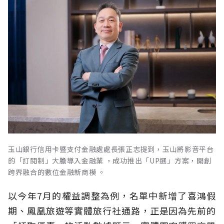
玉山銀行信用卡暨支付金融處處長張正志提到，玉山將影音平台
的「訂閱制」大膽導入金融業 ，成功推出「UP選」方案，開創
跨界融合的數位金融新商模 。
以今年7月的權益調整為例，名單中新增了喜鴻假
期、鳳凰旅遊等實體旅行社通路，正是因為先前的