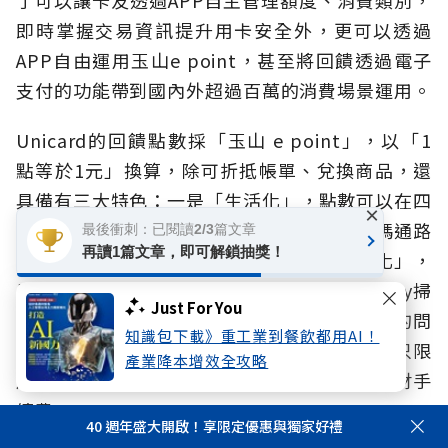
即時掌握交易資訊提升用卡安全外，更可以透過
APP自由運用玉山e point，甚至將回饋透過電子
支付的功能帶到國內外超過百萬的消費場景運用。
Unicard的回饋點數採「玉山 e point」，以「1
點等於1元」換算，除可折抵帳單、兌換商品，還
具備有三大特色：一是「生活化」，點數可以在四
×
大超商、全聯等全台超過60萬個 TWQR 掃碼通路
最後衝刺：已閱讀2/3篇文章
再讀1篇文章，即可解鎖抽獎！
直接折抵消費，涵蓋通路最廣，二是「國際化」，
只要綁定玉山Wallet，點數就能在日本PayPay掃
Just For You
碼時直接折抵，解決許多當地商家不收信用卡的問
知識包下載》重工業到餐飲都用AI！
題。第三是「金融化」，未來點數的用途將不只限
產業降本增效全攻略
於消費，更有望用來折抵房貸利息或基金等理財手
續費。
40 週年盛大開啟！享限定優惠與獨家好禮