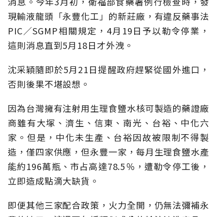
消息。今年3月初，衛福部食藥署例行檢查時，發
現輸液龍頭「永豐化工」的新莊廠，有違反藥事法
PIC／SGMP相關規定，4月19日予以勒令停業，
這則消息直到5月18日才外洩。
沈采穎隨即於5月21日提醒政府趕緊從國外進口，
否則後果不堪設想。
因為台灣擁有注射用生理食鹽水核可製造的藥證廠
商雖有大塚、濟生、信東、南光、台裕、中化六
家。但是，中化未生產、台裕因故被限制不得製
造，僅四家供應，但永豐一家，每月生理食鹽水產
能約196萬瓶、市占高達78.5％，遭勒令停工後，
立即造成點滴大缺貨。
即便其他三家配合政策，火力全開，仍無法彌補永