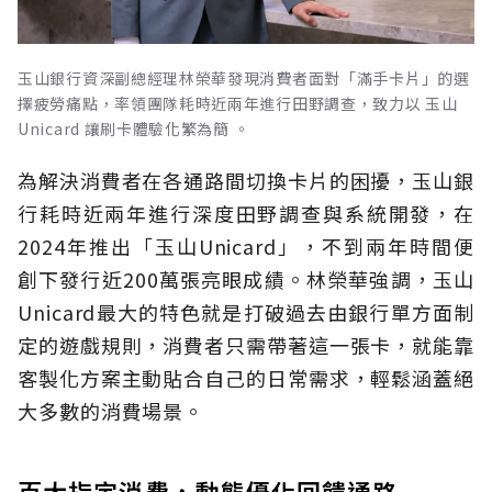
玉山銀行資深副總經理林榮華發現消費者面對「滿手卡片」的選
擇疲勞痛點，率領團隊耗時近兩年進行田野調查，致力以 玉山
Unicard 讓刷卡體驗化繁為簡 。
為解決消費者在各通路間切換卡片的困擾，玉山銀
行耗時近兩年進行深度田野調查與系統開發，在
2024年推出「玉山Unicard」，不到兩年時間便
創下發行近200萬張亮眼成績。林榮華強調，玉山
Unicard最大的特色就是打破過去由銀行單方面制
定的遊戲規則，消費者只需帶著這一張卡，就能靠
客製化方案主動貼合自己的日常需求，輕鬆涵蓋絕
大多數的消費場景。
百大指定消費，動態優化回饋通路