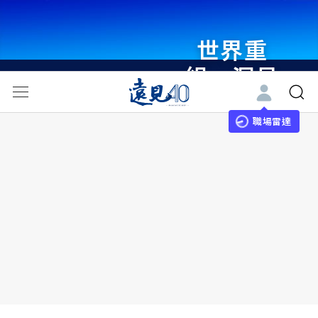
世界重
組・洞見
未來 與
世界領袖
職場雷達
同行