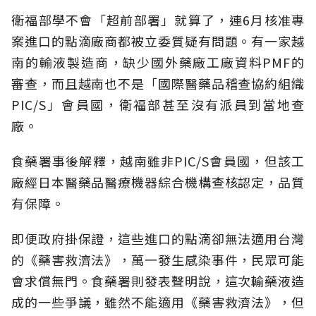
衛福部學不會「超前部署」就算了，連6月核准專
案進口的點滴廠商都被立委質疑有問題。有一家越
南的輸液製造商，缺少國外藥廠工廠資料PMF的
審查，而且越南也不是「國際醫藥品稽查協約組織
PIC/S」會員國，衛福部甚至沒有派員到當地查
廠。
食藥署事後解釋，越南雖非PIC/S會員國，但該工
廠經日本醫藥品醫療機器綜合機構查核認定，品質
有保障。
即便政府掛保證，這些進口的點滴卻無法適用台灣
的《藥害救濟法》，萬一發生感染事件，民眾可能
會求償無門。食藥署則發表聲明說，這次輸藥液造
成的一些爭議，雖然不能適用《藥害救濟法》，但