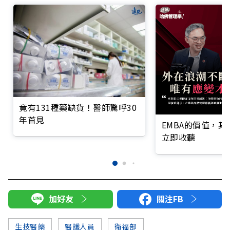
竟有131種藥缺貨！醫師驚呼30
年首見
EMBA的價值，
立即收聽
加好友
關注FB
生技醫藥
醫護人員
衛福部