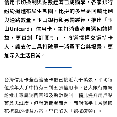
信用卡切換制與點數經濟已成顯學，各家銀行
紛紛搶進布局生態圈，比拚的多半是回饋比例
與通路數量。玉山銀行卻另闢蹊徑，推出「玉
山Unicard」信用卡，主打消費者自選回饋權
益，更首創「訂閱制」，將選擇權交還持卡
人，讓支付工具打破單一消費平台與場景，更
加深入生活日常。
台灣信用卡全台流通卡數已接近六千萬張，平均每
位成年人手中持有三到五張信用卡。各大銀行雖紛
紛推出專屬消費回饋及點數機制，藉此提升用戶黏
著與忠誠度，但對消費者而言，面對滿手卡片與眼
花撩亂的權益方案，早已陷入「選擇疲勞」。