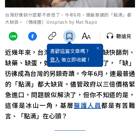
台灣好像缺什麼都不奇怪了，今年6月，連最普通的「點滴」都
大缺貨。（情境圖）Unsplash by Mat Napo
聽遠見
喜歡這篇文章嗎 ?
近幾年來，台灣缺口罩、缺疫苗、缺快篩劑、
登入
後立即收藏 !
缺藥、缺蛋，好像缺什麼都不奇怪了，「缺」
彷彿成為台灣的另類奇蹟。今年6月，連最普通
的「點滴」都大缺貨。儘管政府以三倍價格緊
急進口，問題貌似解決了，但你不知道的是，
這僅是冰山一角，基層
醫護人員
都是有苦難
言、「點滴」在心頭？