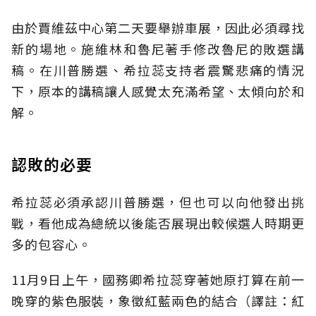
由於賈維茲中心第二天要舉辦車展，因此必須尋找
新的場地。施維林和魯尼著手修改魯尼的敗選講
稿。在川普勝選、希拉蕊支持者震驚悲痛的情況
下，原本的講稿讓人感覺太充滿希望、太傾向於和
解。
認敗的必要
希拉蕊必須承認川普勝選，但也可以向他發出挑
戰，看他成為總統以後能否展現出較候選人時期更
多的包容心。
11月9日上午，國務卿希拉蕊穿著她原打算在前一
晚穿的紫色服裝，象徵紅藍兩色的結合（譯註：紅