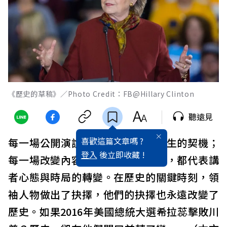
《歷史的草稿》／Photo Credit：FB@Hillary Clinton
聽遠見
喜歡這篇文章嗎 ?
每一場公開演說，都是一次改變發生的契機；
登入
後立即收藏 !
每一場改變內容或從未發生的演講，都代表講
者心態與時局的轉變。在歷史的關鍵時刻，領
袖人物做出了抉擇，他們的抉擇也永遠改變了
歷史。如果2016年美國總統大選希拉蕊擊敗川