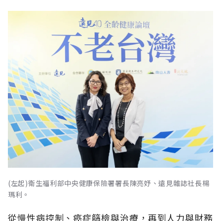
(左起)衛生福利部中央健康保險署署長陳亮妤、遠見雜誌社長楊
瑪利。
從慢性病控制、癌症篩檢與治療，再到人力與財務