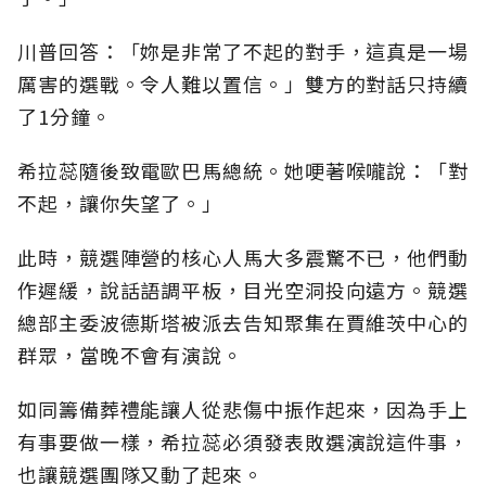
川普回答：「妳是非常了不起的對手，這真是一場
厲害的選戰。令人難以置信。」雙方的對話只持續
了1分鐘。
希拉蕊隨後致電歐巴馬總統。她哽著喉嚨說：「對
不起，讓你失望了。」
此時，競選陣營的核心人馬大多震驚不已，他們動
作遲緩，說話語調平板，目光空洞投向遠方。競選
總部主委波德斯塔被派去告知聚集在賈維茨中心的
群眾，當晚不會有演說。
如同籌備葬禮能讓人從悲傷中振作起來，因為手上
有事要做一樣，希拉蕊必須發表敗選演說這件事，
也讓競選團隊又動了起來。