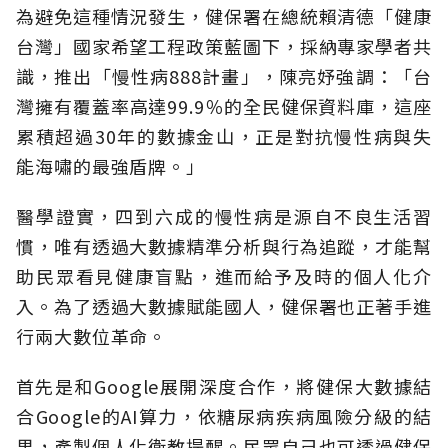
為避免這種情況發生，健保署在總統賴清德「健康
台灣」國家希望工程政策藍圖下，採納專家學者共
識，推出「慢性病888計畫」，陳亮妤強調：「台
灣擁有覆蓋率高達99.9％的全民健保資料庫，這座
累積超過30年的數據金山，正是對抗慢性病與失
能海嘯的最強盾牌。」
醫學證實，四到六成的慢性病是源自不良生活習
慣，唯有透過大數據精準分析與行為追蹤，才能幫
助民眾看見健康盲點，進而給予及時的個人化介
入。為了透過大數據賦能國人，健保署也正著手進
行兩大數位革命。
首先是和Google展開深度合作，將健保大數據結
合Google的AI算力，依糖尿病疾病風險分級的結
果，產製個人化衛教提醒。民眾自己也可透過健保