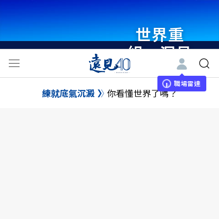
世界重
組・洞見
未來 與
世界領袖
職場雷達
練就底氣沉澱
你看懂世界了嗎？
同行