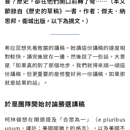
普？歷史，卻在他們開口前轉了彎……（本文
節錄自《歷史的草稿》一書，作者：傑夫．納
思邦，衛城出版，以下為摘文。）
希拉蕊想先看敗選的講稿。她讀這份講稿的速度相
對較快，讀完後放在一邊，然後說了一些話，大意
是「如果真的到了那個地步，我們就得來順一順這
份講稿，但更重要的是修整好另一份講稿，如果那
就是結果的話」。
於是團隊開始討論勝選講稿
柯林頓想在開頭提及「合眾為一」（e pluribus
unum，譯註：美國國徽上的格言），以及美國不