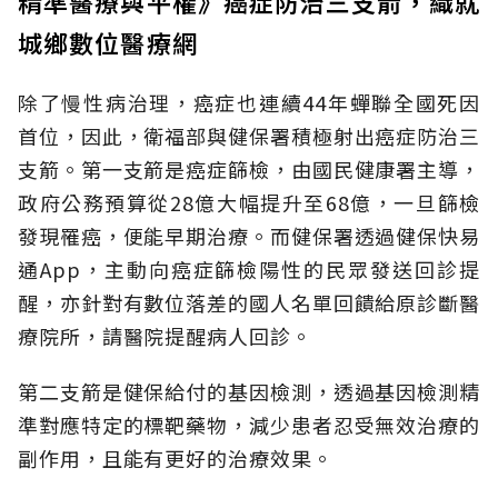
精準醫療與平權》癌症防治三支箭，織就
城鄉數位醫療網
除了慢性病治理，癌症也連續44年蟬聯全國死因
首位，因此，衛福部與健保署積極射出癌症防治三
支箭。第一支箭是癌症篩檢，由國民健康署主導，
政府公務預算從28億大幅提升至68億，一旦篩檢
發現罹癌，便能早期治療。而健保署透過健保快易
通App，主動向癌症篩檢陽性的民眾發送回診提
醒，亦針對有數位落差的國人名單回饋給原診斷醫
療院所，請醫院提醒病人回診。
第二支箭是健保給付的基因檢測，透過基因檢測精
準對應特定的標靶藥物，減少患者忍受無效治療的
副作用，且能有更好的治療效果。