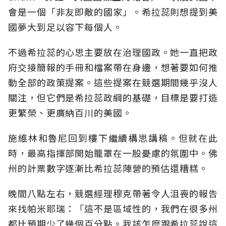
會是一個「非友即敵的國家」。希拉蕊則想提到美
國夢大到足以容下每個人。
不過希拉蕊的心思主要放在治理國政。她一直把政
府交接簡報的手冊和檔案帶在身邊，想著要如何推
動全部的政策提案。這些提案在競選期間幾乎沒人
關注，但它們是希拉蕊政綱的基礎，目標是要打造
更繁榮、更廣納百川的美國。
施維林和魯尼回到樓下繼續構思講稿。但就在此
時，最高指揮部開始籠罩在一股憂慮的氛圍中。佛
州的計票數字逐漸比希拉蕊陣營的預估還糟糕。
晚間八點左右，競選經理穆克帶著令人沮喪的報告
來找帕米耶瑞：「這不是區域性的，我們在很多州
都比預期少了幾個百分點。我該怎麼跟希拉蕊說這