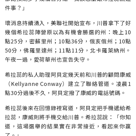
件事？」
壞消息持續湧入，美聯社開始宣布，川普拿下了好
幾個希拉蕊陣營原以為有機會勝選的州：晚上10
點25分，密蘇里州；10點36分，俄亥俄州；10點
50分，佛羅里達州；11點11分，北卡羅萊納州。
午夜一過，愛荷華州也宣告失守。
希拉蕊的私人助理阿貝定幾天前和川普的顧問康威
（Kellyanne Conway）建立了聯絡管道。凌晨1
點30分過後不久，阿貝定撥了康威的電話號碼。
希拉蕊後來在回憶錄裡寫道，阿貝定把手機遞給希
拉蕊，康威則將手機交給川普。希拉蕊說：「你知
道，這場選舉的結果實在非常接近，看起來你贏
了。」