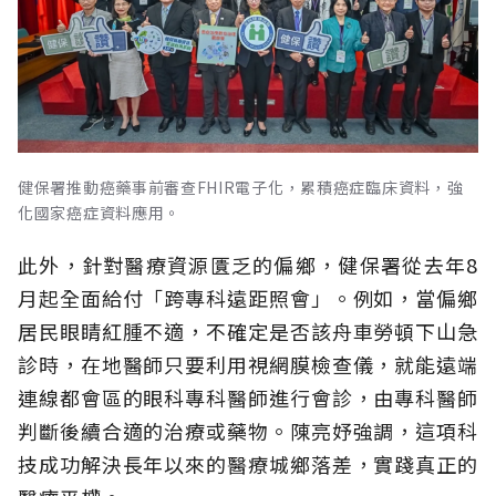
健保署推動癌藥事前審查FHIR電子化，累積癌症臨床資料，強
化國家癌症資料應用。
此外，針對醫療資源匱乏的偏鄉，健保署從去年8
月起全面給付「跨專科遠距照會」。例如，當偏鄉
居民眼睛紅腫不適，不確定是否該舟車勞頓下山急
診時，在地醫師只要利用視網膜檢查儀，就能遠端
連線都會區的眼科專科醫師進行會診，由專科醫師
判斷後續合適的治療或藥物。陳亮妤強調，這項科
技成功解決長年以來的醫療城鄉落差，實踐真正的