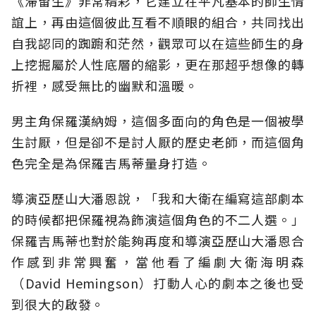
《滯留生》非常精彩，它建立在平凡基本的師生情
誼上，再由這個彼此互看不順眼的組合，共同找出
自我認同的踟躕和茫然，觀眾可以在這些師生的身
上挖掘屬於人性底層的縮影，更在那超乎想像的轉
折裡，感受無比的幽默和溫暖。
男主角保羅漢納姆，這個多面向的角色是一個被學
生討厭，但是卻不是討人厭的歷史老師，而這個角
色完全是為保羅吉馬蒂量身打造。
導演亞歷山大潘恩說，「我和大衛在編寫這部劇本
的時候都把保羅視為飾演這個角色的不二人選。」
保羅吉馬蒂也對於能夠再度和導演亞歷山大潘恩合
作感到非常興奮，當他看了編劇大衛海明森
（David Hemingson）打動人心的劇本之後也受
到很大的啟發。