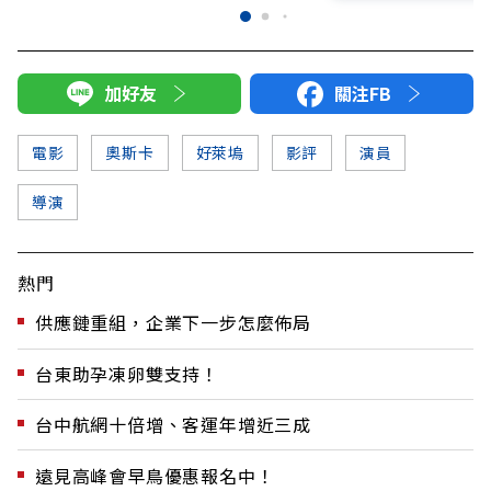
加好友
關注FB
電影
奧斯卡
好萊塢
影評
演員
導演
熱門
供應鏈重組，企業下一步怎麼佈局
台東助孕凍卵雙支持！
台中航網十倍增、客運年增近三成
遠見高峰會早鳥優惠報名中！