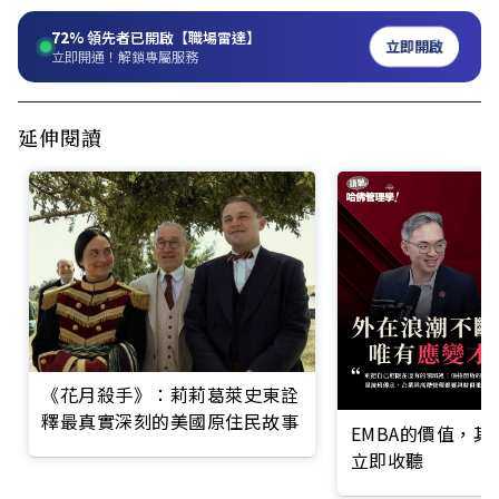
72%
領先者已開啟【職場雷達】
立即開啟
立即開通！解鎖專屬服務
延伸閱讀
《花月殺手》：莉莉葛萊史東詮
釋最真實深刻的美國原住民故事
EMBA的價值，
立即收聽