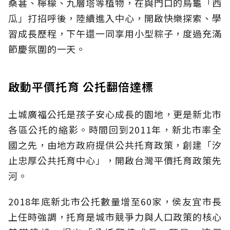
桑葚、檸檬、九層塔等植物，在與門口的烏龜「西
瓜」打招呼後，陸續進入中心，開啟快樂探索、學
習成長歷程，下午還一同享用小型粽子，度過充滿
節慶氛圍的一天。
啟動平價托育 公托翻倍達標
土城廣福公托是孩子安心成長的園地，更是新北市
各區公托的縮影。時間回到2011年，新北市率全
國之先，由地方政府提供公共托育政策，創建「汐
止忠厚公共托育中心」，開啟台灣平價托育政策先
河。
2018年底新北市公托數量增至60家，侯友宜市長
上任時強調，托育是城市競爭力與人口政策的核心