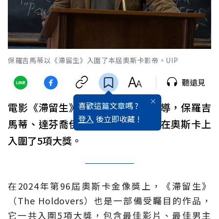
保羅吉馬蒂以《滯留生》入圍了本屆奧斯卡影帝。UIP
聽遠見
喜歡這篇文章嗎 ?
電影《滯留生》由亞歷山大潘恩執導，保羅吉
登入
後立即收藏 !
馬蒂、達芬喬伊藍道夫主演，本片在奧斯卡上
入圍了5項大獎。
在2024年第96屆奧斯卡金像獎上，《滯留生》
（The Holdovers）也是一部備受矚目的作品，
它一共入圍5項大獎，包含最佳影片、最佳男主