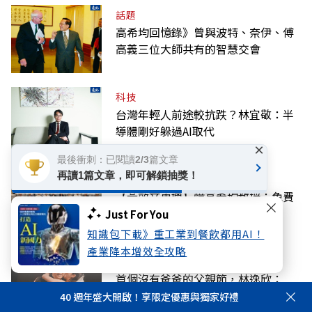
話題
高希均回憶錄》曾與波特、奈伊、傅
高義三位大師共有的智慧交會
科技
台灣年輕人前途較抗跌？林宜敬：半
導體剛好躲過AI取代
×
最後衝刺：已閱讀2/3篇文章
再讀1篇文章，即可解鎖抽獎！
話題
【黃效文專欄】憶高希均教授：免費
或付費，午餐不再！
Just For You
知識包下載》重工業到餐飲都用AI！
產業降本增效全攻略
教育
首個沒有爸爸的父親節，林逸欣：
「我很幸福」——從富養看見的教養
40 週年盛大開啟！享限定優惠與獨家好禮
課