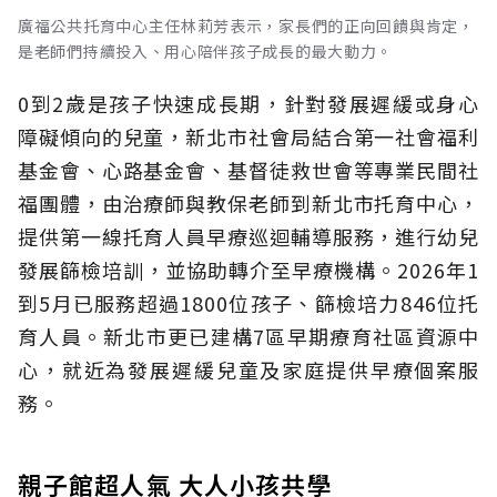
廣福公共托育中心主任林莉芳表示，家長們的正向回饋與肯定，
是老師們持續投入、用心陪伴孩子成長的最大動力。
0到2歲是孩子快速成長期，針對發展遲緩或身心
障礙傾向的兒童，新北市社會局結合第一社會福利
基金會、心路基金會、基督徒救世會等專業民間社
福團體，由治療師與教保老師到新北市托育中心，
提供第一線托育人員早療巡迴輔導服務，進行幼兒
發展篩檢培訓，並協助轉介至早療機構。2026年1
到5月已服務超過1800位孩子、篩檢培力846位托
育人員。新北市更已建構7區早期療育社區資源中
心，就近為發展遲緩兒童及家庭提供早療個案服
務。
親子館超人氣 大人小孩共學