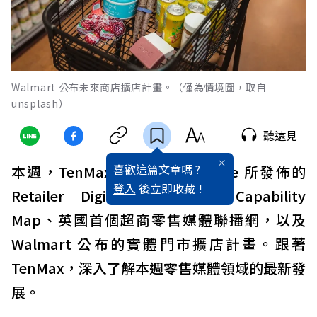
Walmart 公布未來商店擴店計畫。（僅為情境圖，取自
unsplash）
聽遠見
喜歡這篇文章嗎 ?
本週，TenMax將分享IAB Europe 所發佈的
登入
後立即收藏 !
Retailer Digital Advertising Capability
Map、英國首個超商零售媒體聯播網，以及
Walmart 公布的實體門市擴店計畫。跟著
TenMax，深入了解本週零售媒體領域的最新發
展。