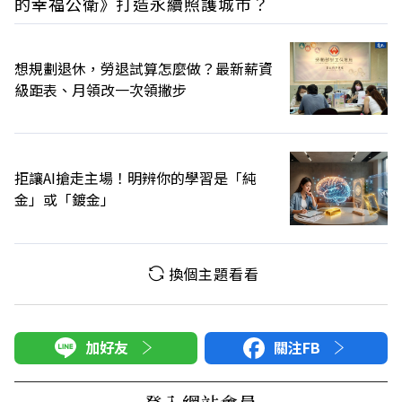
的幸福公衛》打造永續照護城市？
想規劃退休，勞退試算怎麼做？最新薪資
級距表、月領改一次領撇步
拒讓AI搶走主場！明辨你的學習是「純
金」或「鍍金」
換個主題看看
加好友
關注FB