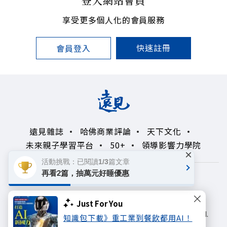
登入網站會員
享受更多個人化的會員服務
快速註冊
會員登入
遠見雜誌
哈佛商業評論
天下文化
未來親子學習平台
50+
領導影響力學院
×
活動挑戰：已閱讀1/3篇文章
再看2篇，抽萬元好睡優惠
著作權聲明
隱私權政策
Copyright© 1999~2026
Just For You
遠見天下文化出版股份有限公司. All rights reserved.
知識包下載》重工業到餐飲都用AI！