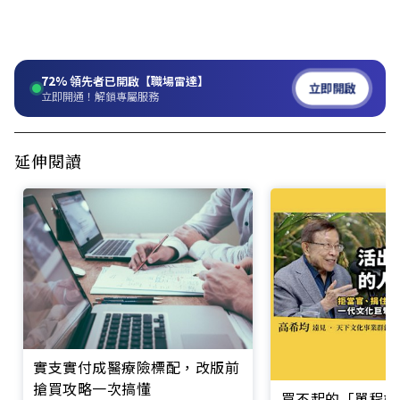
72%
領先者已開啟【職場雷達】
立即開啟
立即開通！解鎖專屬服務
延伸閱讀
實支實付成醫療險標配，改版前
搶買攻略一次搞懂
買不起的「單程機