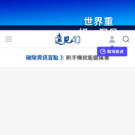
世界重
組・洞見
未來 與
世界領袖
職場雷達
破除資訊盲點
刷手機就能變厲害
同行