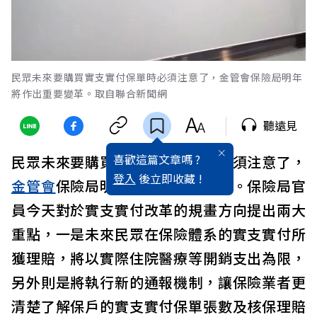
民眾未來要購買實支實付保單時必須注意了，金管會保險局明年
將作出重要變革。取自聯合新聞網
聽遠見
喜歡這篇文章嗎 ?
民眾未來要購買
實支實付保單
時必須注意了，
登入
後立即收藏 !
金管會
保險局明年將作出重要變革。保險局官
員今天對於實支實付改革的規畫方向提出兩大
重點，一是未來民眾在保險體系的實支實付所
獲理賠，將以實際住院醫療等開銷支出為限，
另外則是將執行新的通報機制，讓保險業者更
清楚了解保戶的實支實付保單張數及核保理賠