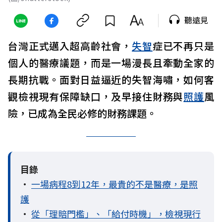
聽遠見
台灣正式邁入超高齡社會，
失智
症已不再只是
個人的醫療議題，而是一場漫長且牽動全家的
長期抗戰。面對日益逼近的失智海嘯，如何客
觀檢視現有保障缺口，及早接住財務與
照護
風
險，已成為全民必修的財務課題。
目錄
•
一場病程8到12年，最貴的不是醫療，是照
護
•
從「理賠門檻」、「給付時機」，檢視現行