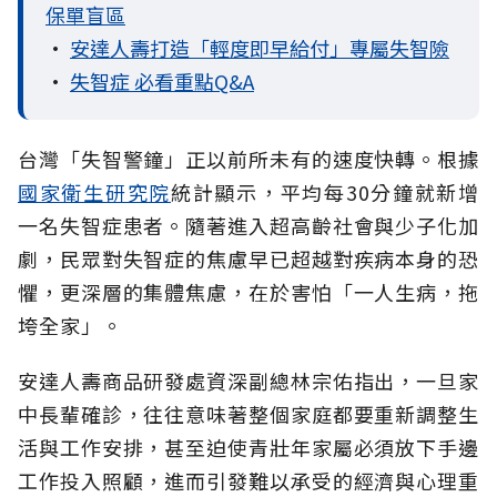
保單盲區
•
安達人壽打造「輕度即早給付」專屬失智險
•
失智症 必看重點Q&A
台灣「失智警鐘」正以前所未有的速度快轉。根據
國家衛生研究院
統計顯示，平均每30分鐘就新增
一名失智症患者。隨著進入超高齡社會與少子化加
劇，民眾對失智症的焦慮早已超越對疾病本身的恐
懼，更深層的集體焦慮，在於害怕「一人生病，拖
垮全家」。
安達人壽商品研發處資深副總林宗佑指出，一旦家
中長輩確診，往往意味著整個家庭都要重新調整生
活與工作安排，甚至迫使青壯年家屬必須放下手邊
工作投入照顧，進而引發難以承受的經濟與心理重