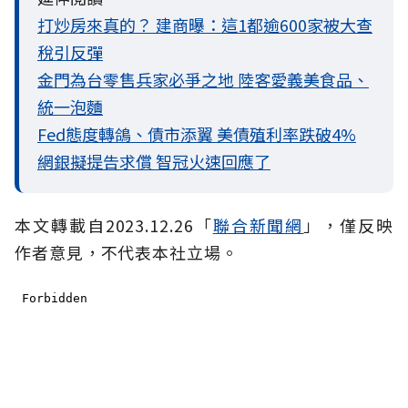
打炒房來真的？ 建商曝：這1都逾600家被大查
稅引反彈
金門為台零售兵家必爭之地 陸客愛義美食品、
統一泡麵
Fed態度轉鴿、債市添翼 美債殖利率跌破4%
網銀擬提告求償 智冠火速回應了
本文轉載自
2023.12.26
「
聯合新聞網
」
，僅反映
作者意見，不代表本社立場。