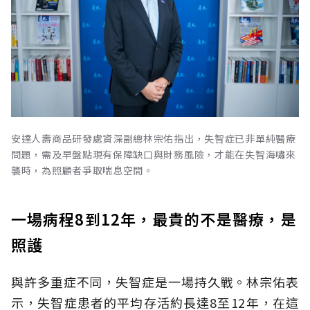
安達人壽商品研發處資深副總林宗佑指出，失智症已非單純醫療
問題，需及早盤點現有保障缺口與財務風險，才能在失智海嘯來
襲時，為照顧者爭取喘息空間。
一場病程8到12年，最貴的不是醫療，是
照護
與許多重症不同，失智症是一場持久戰。林宗佑表
示，失智症患者的平均存活約長達8至12年，在這