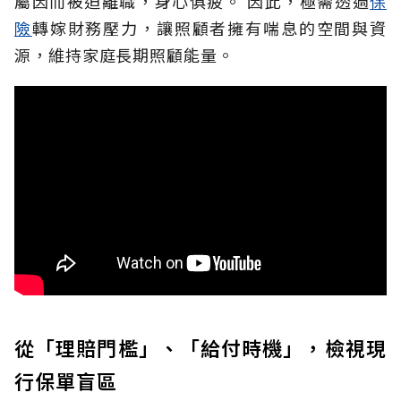
屬因而被迫離職，身心俱疲。
因此，極需透過
保
險
轉嫁財務壓力，讓照顧者擁有喘息的空間與資
源，維持家庭長期照顧能量。
從「理賠門檻」、「給付時機」，檢視現
行保單盲區