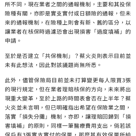
所不同，現在業者之間的通報機制，主要和其投保
險種有關，亦即是實支實付或日額險的通報，但未
來的通報機制，在險種上則會有新、舊的區分，以
讓業者在核保時過濾恐會出現損害「過度填補」的
申請。
至於是否建立「共保機制」？蔡火炎則表示目前並
未有此想法，因此對該議題尚無所悉。
此外，儘管保險局目前並未打算變更每人限買3張
的現行規定，但在業者理賠核保的方向，未來將出
現重大變革，至於上路的時間表會否在上半年？蔡
火炎並未言明，但已明確指出希望在保險業之間，
落實「損失分攤」機制，亦即，讓理賠回歸到「損
害填補」的原則，同樣一筆醫療費用支出，倘若該
保戶有3張實支實付的保單，那麼其有效保單所給