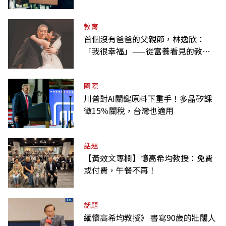
教育
首個沒有爸爸的父親節，林逸欣：
「我很幸福」——從富養看見的教養
課
國際
川普對AI關鍵原料下重手！多晶矽課
徵15％關稅，台灣也適用
話題
【黃效文專欄】憶高希均教授：免費
或付費，午餐不再！
話題
緬懷高希均教授》 書寫90歲的壯闊人