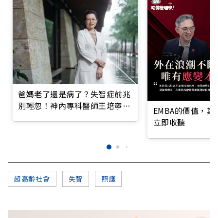
爸媽老了還是病了？失智症前兆
別輕忽！神內專科醫師王培寧呼
EMBA的價值，
籲把握大腦黃金期
立即收聽
超高齡社會
失智
照護