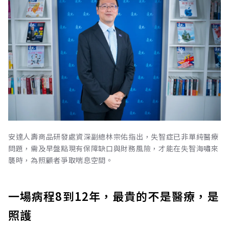
安達人壽商品研發處資深副總林宗佑指出，失智症已非單純醫療
問題，需及早盤點現有保障缺口與財務風險，才能在失智海嘯來
襲時，為照顧者爭取喘息空間。
一場病程8到12年，最貴的不是醫療，是
照護