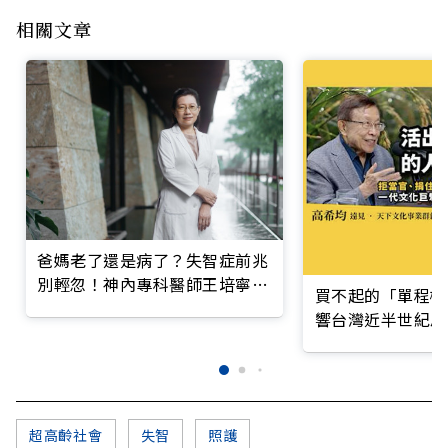
相關文章
爸媽老了還是病了？失智症前兆
別輕忽！神內專科醫師王培寧呼
買不起的「單程機
籲把握大腦黃金期
響台灣近半世紀思
超高齡社會
失智
照護