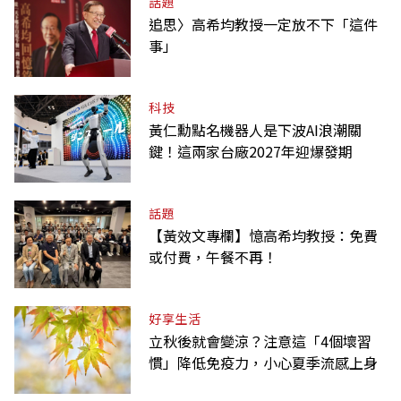
話題
追思〉高希均教授一定放不下「這件
事」
科技
黃仁勳點名機器人是下波AI浪潮關
鍵！這兩家台廠2027年迎爆發期
話題
【黃效文專欄】憶高希均教授：免費
或付費，午餐不再！
好享生活
立秋後就會變涼？注意這「4個壞習
慣」降低免疫力，小心夏季流感上身