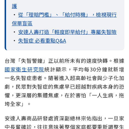
護
•
從「理賠門檻」、「給付時機」，檢視現行
保單盲區
•
安達人壽打造「輕度即早給付」專屬失智險
•
失智症 必看重點Q&A
台灣「失智警鐘」正以前所未有的速度快轉。根據
國家衛生研究院
統計顯示，平均每30分鐘就新增
一名失智症患者。隨著進入超高齡社會與少子化加
劇，民眾對失智症的焦慮早已超越對疾病本身的恐
懼，更深層的集體焦慮，在於害怕「一人生病，拖
垮全家」。
安達人壽商品研發處資深副總林宗佑指出，一旦家
中長輩確診，往往意味著整個家庭都要重新調整生