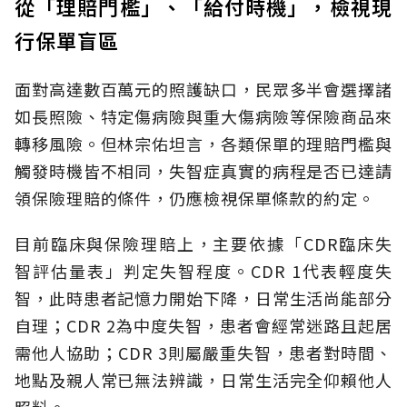
從「理賠門檻」、「給付時機」，檢視現
行保單盲區
面對高達數百萬元的照護缺口，民眾多半會選擇諸
如長照險、特定傷病險與重大傷病險等保險商品來
轉移風險。但林宗佑坦言，各類保單的理賠門檻與
觸發時機皆不相同，失智症真實的病程是否已達請
領保險理賠的條件，仍應檢視保單條款的約定。
目前臨床與保險理賠上，主要依據「CDR臨床失
智評估量表」判定失智程度。CDR 1代表輕度失
智，此時患者記憶力開始下降，日常生活尚能部分
自理；CDR 2為中度失智，患者會經常迷路且起居
需他人協助；CDR 3則屬嚴重失智，患者對時間、
地點及親人常已無法辨識，日常生活完全仰賴他人