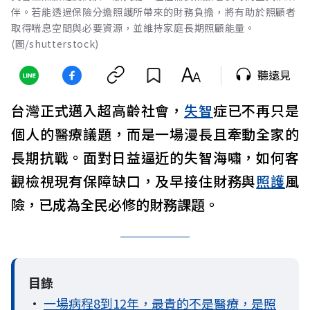
伴。若能透過保險分擔照護所帶來的財務負擔，將有助於照顧者
取得喘息空間與必要資源，並維持家庭長期照顧能量。
(圖/shutterstock)
聽遠見
台灣正式邁入超高齡社會，
失智
症已不再只是
個人的醫療議題，而是一場漫長且牽動全家的
長期抗戰。面對日益逼近的失智海嘯，如何客
觀檢視現有保障缺口，及早接住財務與
照護
風
險，已成為全民必修的財務課題。
目錄
•
一場病程8到12年，最貴的不是醫療，是照