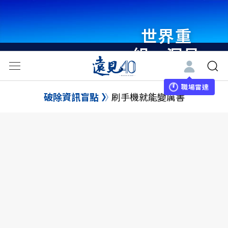
世界重
組・洞見
未來 與
世界領袖
職場雷達
破除資訊盲點
刷手機就能變厲害
同行