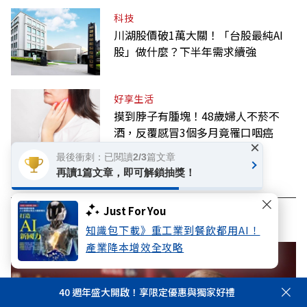
科技
川湖股價破1萬大關！「台股最純AI
股」做什麼？下半年需求續強
好享生活
摸到脖子有腫塊！48歲婦人不菸不
酒，反覆感冒3個多月竟罹口咽癌
×
最後衝刺：已閱讀2/3篇文章
再讀1篇文章，即可解鎖抽獎！
Just For You
看此文章的人也看了..
知識包下載》重工業到餐飲都用AI！
產業降本增效全攻略
40 週年盛大開啟！享限定優惠與獨家好禮