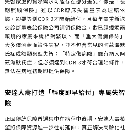
失智家庭的實際需求可能存在部分差異。像是「長
期照顧保險」雖以CDR臨床失智量表為理賠依
據，卻要等到CDR 2才開始給付，且每年需重新送
交診斷量表給保險公司請領保險金，對已經蠟燭兩
頭燒的家屬來說相對繁瑣。
而「重大傷病保險」
大多僅涵蓋血管性失智，並不包含常見的阿茲海默
氏症或額顳葉型失智；「特定傷病險」雖有納入阿
茲海默氏症，但必須達到CDR 3才符合理賠條件，
無法在病程初期即提供保障。
安達人壽打造「輕度即早給付」專屬失智
險
正因傳統保障普遍集中在病程中後期，安達人壽希
望將保障資源進一步往前延伸，真正解決高齡化社