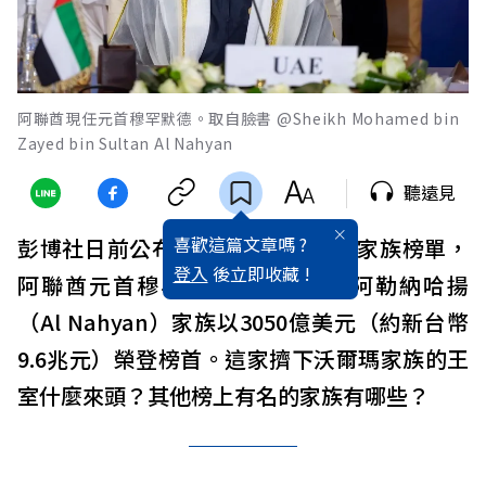
阿聯酋現任元首穆罕默德。取自臉書 @Sheikh Mohamed bin
Zayed bin Sultan Al Nahyan
聽遠見
喜歡這篇文章嗎 ?
彭博社日前公布2023年全球最富有家族榜單，
登入
後立即收藏 !
阿聯酋元首穆罕默德親王執掌的阿勒納哈揚
（Al Nahyan）家族以3050億美元（約新台幣
9.6兆元）榮登榜首。這家擠下沃爾瑪家族的王
室什麼來頭？其他榜上有名的家族有哪些？