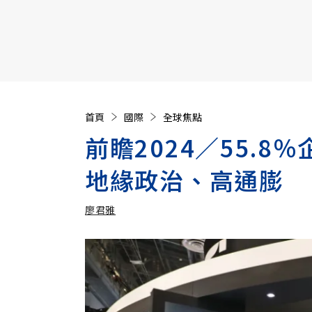
【遠見40週年慶】訂《遠見》贈實用家電3選1+暢銷好
首頁
國際
全球焦點
前瞻2024／55.8
地緣政治、高通膨
廖君雅
加入追蹤
廖君雅