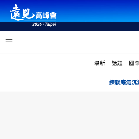
文
最新
最新
話題
國
雜誌目錄
活動
話題
AI
練就底氣沉
學堂
專題報導
科技
教育
遠見ON AIR
影音
合作