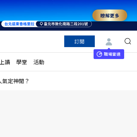
瞭解更多
訂閱
特色頻道
訂閱
見線上讀
ESG遠見
職場雷達
上讀
學堂
活動
多訂閱方案
城市學
刊購買
健康遠見
人氣定神閒？
子報訂閱
華人精英論壇
享知識包
領導影響力學院