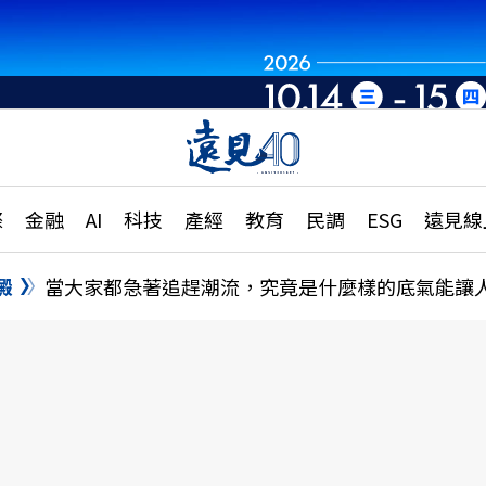
章
特輯
文章
大學升學、職涯攻略
遠
際
金融
AI
科技
產經
教育
民調
ESG
遠見線
國際
更
縣市施政調查全解析
金融
單
民調
澱
當大家都急著追趕潮流，究竟是什麼樣的底氣能讓
產經
電
好享生活
獨
專欄