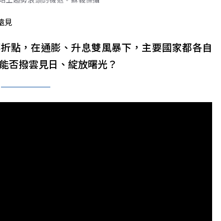
遠見
轉折點，在通膨、升息雙風暴下，主要國家都各自
濟能否撥雲見日、綻放曙光？