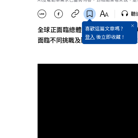
聽
喜歡這篇文章嗎 ?
全球正面臨總體經濟與貨幣政治的
登入
後立即收藏 !
面臨不同挑戰及難題。2024全球經