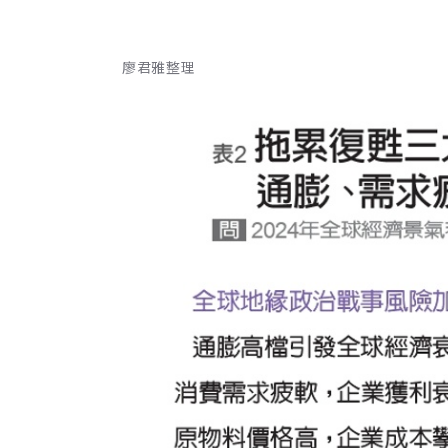
廖君雅整理