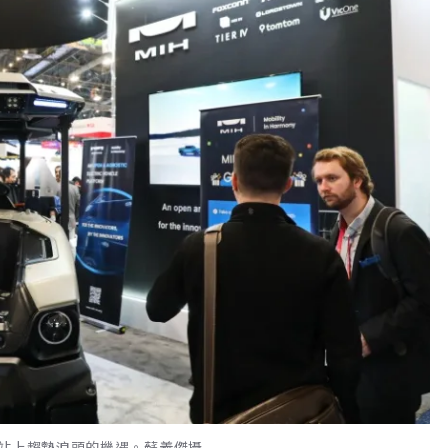
是站上趨勢浪頭的機遇。蘇義傑攝