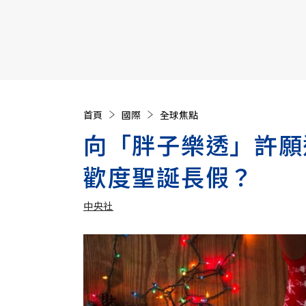
【遠見40週年慶】訂《遠見》贈實用家電3選1+暢銷好
首頁
國際
全球焦點
向「胖子樂透」許願
歡度聖誕長假？
中央社
加入追蹤
中央社