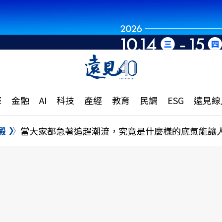
世界重組・洞見未
章
特輯
文章
大學升學、職涯攻略
遠
際
金融
AI
科技
產經
教育
民調
ESG
遠見線
國際
更
縣市施政調查全解析
金融
單
民調
澱
當大家都急著追趕潮流，究竟是什麼樣的底氣能讓
產經
電
好享生活
獨
專欄