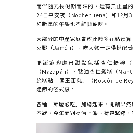
而伴隨冗長假期而來的，還有無止盡的
24日平安夜（Nochebuena）和12
和新年的午餐也不能隨便吃。
大部分的中產家庭會趁此時多花點預算
火腿（Jamón），吃大餐一定得搭配
耶誕節的應景甜點包括杏仁糖磚（Tur
（Mazapán）、豬油杏仁鬆糕（Ma
統糕點「國王蛋糕」（Roscón de
過節的儀式感。
各種「節慶必吃」加總起來，開銷果然
不歡，今年面對物價上漲、荷包緊縮，