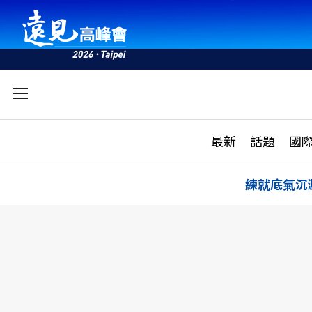
文
最新
最新
話題
國
雜誌目錄
活動
話題
AI
練就底氣沉
學堂
專題報導
科技
教育
遠見ON AIR
影音
合作