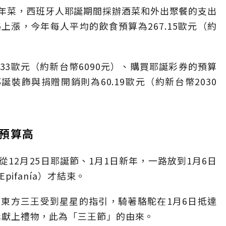
年菜，西班牙人耶誕期間採辦酒菜和外出聚餐的支出
漲，今年每人平均的飲食預算為267.15歐元（約
.33歐元（約新台幣6090元）、購買耶誕彩券的預算
耶誕裝飾與捐贈開銷則為60.19歐元（約新台幣2030
預算高
12月25日耶誕節、1月1日新年，一路放到1月6日
Epifanía）才結束。
東方三王受到星星的指引，騎著駱駝在1月6日抵達
耶穌獻上禮物，此為「三王節」的由來。