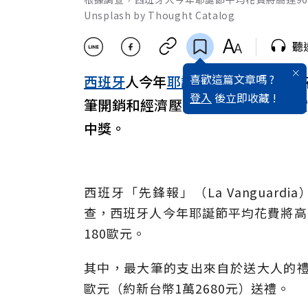
Unsplash by Thought Catalog
聽
喜歡這篇文章嗎 ?
西班牙
人今年
耶誕節
預計平均每人將
登入
後立即收藏 !
筆開銷和經濟壓力，有人靠小額借
中獎。
西班牙「先鋒報」（La Vanguard
查，西班牙人今年耶誕節平均花費將高達
180歐元。
其中，最大筆的支出來自於送大人的禮物
歐元（約新台幣1萬2680元）送禮。