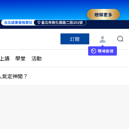
瞭解更多
來 與世界領袖同行
訂閱
特色頻道
訂閱
見線上讀
ESG遠見
職場雷達
上讀
學堂
活動
多訂閱方案
城市學
刊購買
健康遠見
人氣定神閒？
子報訂閱
華人精英論壇
享知識包
領導影響力學院