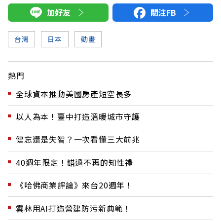
加好友
關注FB
台灣
日本
動畫
熱門
全球資本推動美國房產短空長多
以人為本！臺中打造溫暖城市守護
健忘還是失智？一次看懂三大前兆
40週年限定！錯過不再的知性禮
《哈佛商業評論》來台20週年！
雲林用AI打造營建防污新典範！