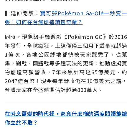
▍延伸閱讀：
寶可夢Pokémon Ga-Olé一秒賣一
張！如何在台灣創造銷售奇蹟？
同時，現象級手機遊戲《Pokémon GO》於2016
年發行，全球瘋狂，上線僅僅三個月下載量就超過
1億次，各地公園綠地都快被玩家踩禿了，從蒐
集、對戰、團體戰等多種玩法的更新，推動虛擬寶
物創造高額營收，7年來累計高達65億美元、約
2047億台幣！現今每年營收仍在10億美元之譜，
台灣玩家在全盛時期估計超過800萬人。
在瞬息萬變的時代裡，究竟什麼樣的深度閱讀能讓
你立於不敗？