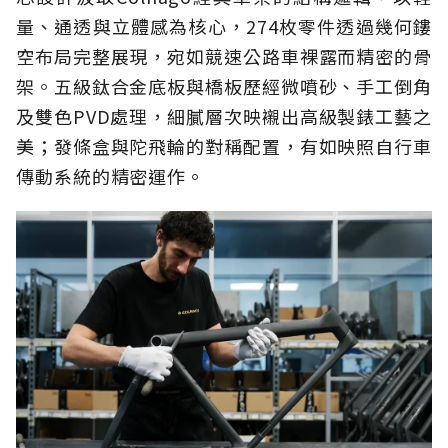
量、通透與立體感為核心，274枚零件透過幾何鏤
空布局完整展現，宛如競速公路車裸露而精密的骨
架。五級鈦合金底板與橋板歷經微噴砂、手工倒角
及雙色PVD處理，細膩層次映襯出高級製錶工藝之
美；發條盒與陀飛輪的對稱配置，有如映照自行車
傳動系統的精密運作。