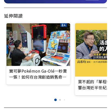
延伸閱讀
寶可夢Pokémon Ga-Olé一秒賣
一張！如何在台灣創造銷售奇
買不起的「單程機
蹟？
響台灣近半世紀思