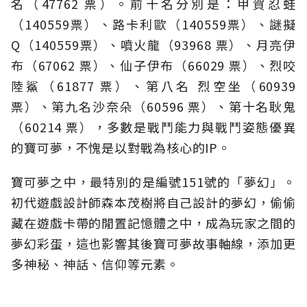
名（47762 票）。前十名分別是：甲賀忍蛙
（140559票）、路卡利歐（140559票）、謎擬
Q（140559票）、噴火龍（93968 票）、月亮伊
布（67062 票）、仙子伊布（66029 票）、烈咬
陸鯊（61877 票）、第八名 烈空坐（60939
票）、第九名沙奈朵（60596 票）、第十名耿鬼
（60214 票），多數是戰鬥能力與戰鬥姿態優異
的寶可夢，不愧是以對戰為核心的IP。
寶可夢之中，最特別的是編號151號的「夢幻」。
初代遊戲設計師森本茂樹將自己設計的夢幻，偷偷
藏在遊戲卡帶的閒置記憶體之中，成為玩家之間的
夢幻彩蛋，這也影響其後寶可夢故事軸線，添加更
多神秘、神話、信仰等元素。