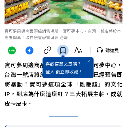
寶可夢周邊商品頂級銷售場所：寶可夢中心，台灣一號店將於本
周五開幕！取自臉書＠寶可夢 台灣
聽遠見
喜歡這篇文章嗎 ?
寶可夢周邊商品頂級銷售場所：寶可夢中心，
登入
後立即收藏 !
台灣一號店將於本週五開幕！網友已經預告即
將暴動！寶可夢這項全球「最賺錢」的文化
IP，到底為什麼這麼紅？三大拓展主軸，成就
皮卡皮卡。