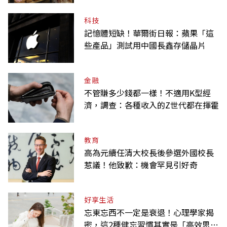
科技
記憶體短缺！華爾街日報：蘋果「這
些產品」測試用中國長鑫存儲晶片
金融
不管賺多少錢都一樣！不適用K型經
濟，調查：各種收入的Z世代都在揮霍
教育
高為元續任清大校長後參選外國校長
惹議！他致歉：機會罕見引好奇
好享生活
忘東忘西不一定是衰退！心理學家揭
密，這2種健忘習慣其實是「高效思