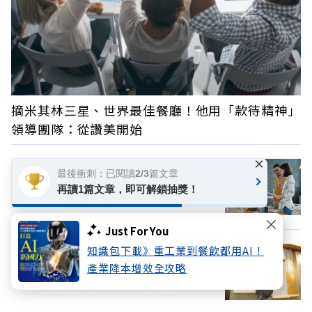
摘米其林三星、世界最佳餐廳！他用「款待精神」
領導團隊：從讚美開始
×
最後衝刺：已閱讀2/3篇文章
面對「玻璃心」同事不需過度小心？日本
再讀1篇文章，即可解鎖抽獎！
溝通大師：你反而該有話直說
Just For You
知識包下載》重工業到餐飲都用AI！
產業降本增效全攻略
哲人已遠，哲思長存——悼念高希均教授