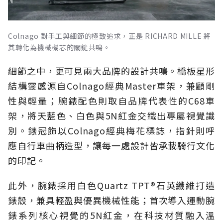
Colnago 對手工與細節的極致追求，正是 RICHARD MILLE 將
其轉化為機械機芯的關鍵共鳴。
細節之中，更可見兩大品牌的設計共鳴。橋板星形
結構靈感源自Colnago經典Master車架，兼顧剛
性與輕量；腕錶配色則取自品牌代表性的C68車
架，將天藍色、白色與5N紅金交織出專屬視覺識
別。錶冠飾以Colnago經典梅花標誌，指針則呼
應自行車曲柄造型，讓每一處設計皆承載騎行文化
的印記。
此外，腕錶採用白色Quartz TPT®石英纖維打造
錶殼，兼具輕盈與優異機械性能；首次導入運動腕
錶系列核心視覺的5N紅金，在科技材質融入溫