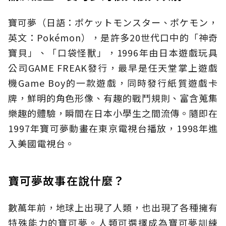
寶可夢（日語：ポケットモンスター、ポケモン，
英文：Pokémon），是許多20世代口中的「神奇
寶貝」、「口袋怪獸」，1996年由日本遊戲玩具
公司GAME FREAK發行，最早是任天堂掌上遊戲
機Game Boy的一款遊戲，同時發行紙質遊戲卡
牌，鮮明的角色形像、有趣的戰鬥規則、富含蒐集
樂趣的體驗，瞬間在日本小學生之間流傳。隨即在
1997年寶可夢動畫在東京電視台播放，1998年進
入美國電視台。
寶可夢故事在說什麼？
數萬年前，地球上出現了人類，也出現了各種擁有
特殊能力的寶可夢。人類可選擇成為寶可夢訓練