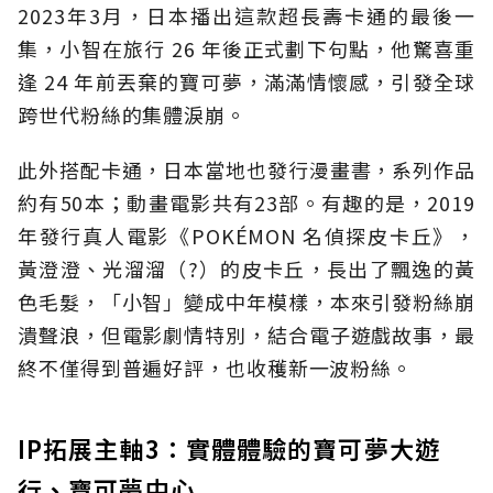
2023年3月，日本播出這款超長壽卡通的最後一
集，小智在旅行 26 年後正式劃下句點，他驚喜重
逢 24 年前丟棄的寶可夢，滿滿情懷感，引發全球
跨世代粉絲的集體淚崩。
此外搭配卡通，日本當地也發行漫畫書，系列作品
約有50本；動畫電影共有23部。有趣的是，2019
年發行真人電影《POKÉMON 名偵探皮卡丘》，
黃澄澄、光溜溜（?）的皮卡丘，長出了飄逸的黃
色毛髮，「小智」變成中年模樣，本來引發粉絲崩
潰聲浪，但電影劇情特別，結合電子遊戲故事，最
終不僅得到普遍好評，也收穫新一波粉絲。
IP拓展主軸3：實體體驗的寶可夢大遊
行、寶可夢中心