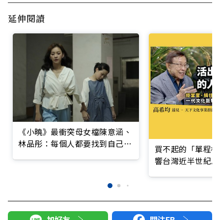
延伸閱讀
《小曉》最衝突母女檔陳意涵、
林品彤：每個人都要找到自己情
買不起的「單程機
緒宣洩的出口
響台灣近半世紀思
加好友
關注FB