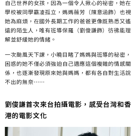
自己世界的女孩，因為一個令人揪心的祕密，她在
學校被同學霸凌孤立，媽媽薇芳（陳意涵飾）也視
她為麻煩，在國外長期工作的爸爸更像既熟悉又遙
遠的陌生人，唯有班導保羅（劉俊謙飾）彷彿能理
解並舒緩她的情緒。
一次颱風天下課，小曉目睹了媽媽與班導的秘密，
困惑的她不僅必須強迫自己適應這個複雜的情感關
係，也逐漸發現原來她與媽媽，都有各自對生活說
不出的無奈⋯⋯
劉俊謙首次來台拍攝電影，感受台灣和香
港的電影文化