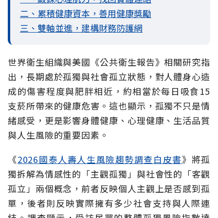
二、累積健康資本，善用健康獎勵
三、雙軸並進，建構財務防護網
世界衛生組織與美國《公共衛生報告》相關研究指
出，長期處於孤獨與社會孤立
狀態，對人體身心造
成的傷害程度與肥胖相近，約相當於每日吸食15
支菸所帶來的健康危害。這也顯示，孤獨不只是情
緒感受，更是影響身體健康、心理健康、生活品質
與人生風險的重要因素。
《
2026國泰人壽人生風險趨勢調查白皮書
》將孤
獨拆解為情感性的「主觀孤獨」與社會性的「客觀
孤立」兩個概念，前者反映個人主觀上是否感到孤
單，後者則反映實際擁有多少社會支持與人際連
結。調查顯示，受訪民眾的整體孤獨風險指數達