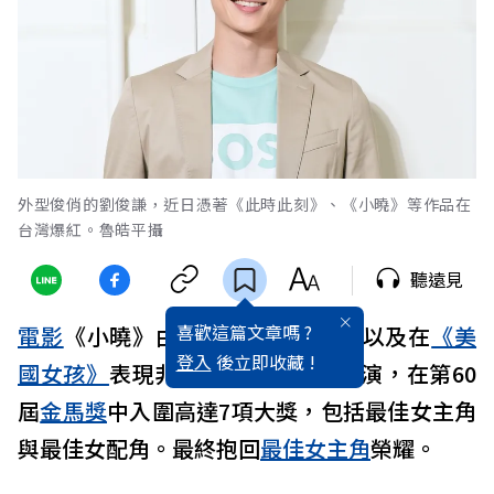
外型俊俏的劉俊謙，近日憑著《此時此刻》、《小曉》等作品在
台灣爆紅。魯皓平攝
聽遠見
喜歡這篇文章嗎 ?
電影
《小曉》由
陳意涵
、劉俊謙，以及在
《美
登入
後立即收藏 !
國女孩》
表現非常亮眼的
林品彤
主演，在第60
屆
金馬獎
中入圍高達7項大獎，包括最佳女主角
與最佳女配角。最終抱回
最佳女主角
榮耀。