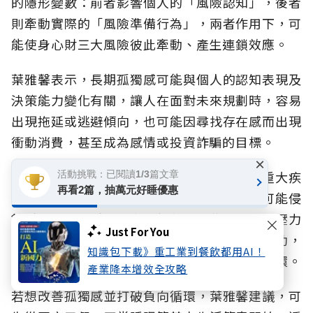
的隱形變數：前者影響個人的「風險認知
」，後者
則牽動實際的「風險準備行為」，兩者作用下，可
能使身心財三大風險彼此牽動、產生連鎖效應。
葉雅馨表示，長期孤獨感可能與個人的認知表現及
決策能力變化有關，讓人在面對未來規劃時，容易
出現拖延或逃避傾向，也可能因尋找存在感而出現
衝動消費，甚至成為感情或投資詐騙的目標。
×
而當社會連結不足又準備不夠時，一旦遭遇重大疾
活動挑戰：已閱讀1/3篇文章
再看2篇，抽萬元好睡優惠
病或意外，衝擊往往更劇烈：醫療照護支出可能侵
蝕財務基礎，財務壓力又加劇心理焦慮，心理壓力
Just For You
也可能影響身體復原，進一步讓人不願向外求助，
知識包下載》重工業到餐飲都用AI！
社會網絡隨之更疏遠，形成不易掙脫的負向循環。
產業降本增效全攻略
若想改善孤獨感並打破負向循環，葉雅馨建議，可