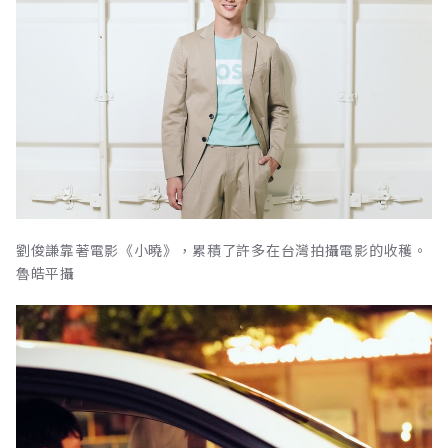
劉俊謙靠著電影《小曉》，累積了許多在台灣拍攝電影的收穫。
魯皓平攝