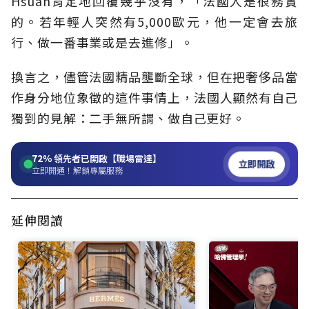
Hsuan肯定地回覆幾乎沒有，「法國人是很務實
的。若年輕人突然有5,000歐元，他一定會去旅
行、做一番事業或是去進修」。
換言之，儘管法國精品壟斷全球，但在把奢侈品當
作身分地位象徵的這件事情上，法國人顯然有自己
獨到的見解：二手無所謂、做自己更好。
72%
領先者已開啟【職場雷達】
立即開啟
立即開通！解鎖專屬服務
延伸閱讀