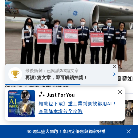
×
最後衝刺：已閱讀2/3篇文章
陳昱瑄聯手掮客詐慈濟10.6億！律師、宗教團體如
再讀1篇文章，即可解鎖抽獎！
何洗錢？圖解詐騙關係網
Just For You
知識包下載》重工業到餐飲都用AI！
【黃效文專欄】憶高希均教授：免費或付
產業降本增效全攻略
費，午餐不再！
40 週年盛大開啟！享限定優惠與獨家好禮