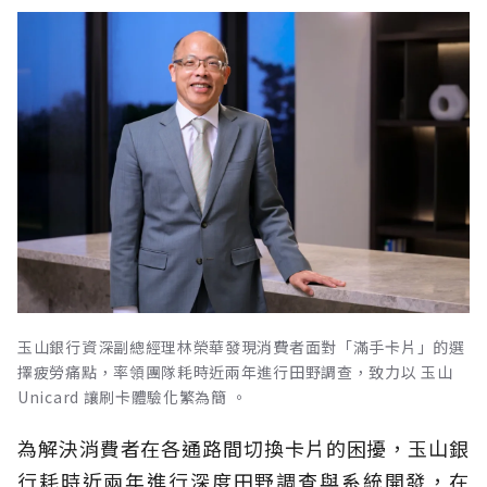
玉山銀行資深副總經理林榮華發現消費者面對「滿手卡片」的選
擇疲勞痛點，率領團隊耗時近兩年進行田野調查，致力以 玉山
Unicard 讓刷卡體驗化繁為簡 。
為解決消費者在各通路間切換卡片的困擾，玉山銀
行耗時近兩年進行深度田野調查與系統開發，在