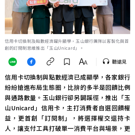
信用卡切換制及點數經濟躍升顯學，玉山銀行團隊以客製化與首
創的訂閱制思維推出「玉山Unicard」。
聽遠見
信用卡切換制與點數經濟已成顯學，各家銀行
紛紛搶進布局生態圈，比拚的多半是回饋比例
與通路數量。玉山銀行卻另闢蹊徑，推出「玉
山Unicard」信用卡，主打消費者自選回饋權
益，更首創「訂閱制」，將選擇權交還持卡
人，讓支付工具打破單一消費平台與場景，更