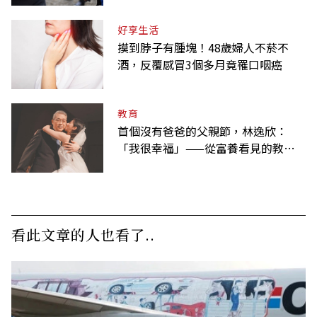
好享生活
摸到脖子有腫塊！48歲婦人不菸不
酒，反覆感冒3個多月竟罹口咽癌
教育
首個沒有爸爸的父親節，林逸欣：
「我很幸福」——從富養看見的教養
課
看此文章的人也看了..