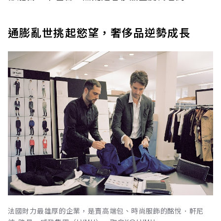
通膨亂世挑起慾望，奢侈品逆勢成長
法國財力最雄厚的企業，是賣高端包、時尚服飾的酩悅．軒尼