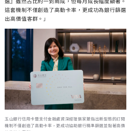
選』雖然占比約一到兩成，但每月成長幅度顯著。
這套機制不僅創造了高動卡率，更成功為銀行篩選
出高價值客群。」
玉山銀行信用卡暨支付金融處資深經理張家菱指出新型態的訂閱
機制不僅創造了高動卡率，更成功協助銀行精準篩選並黏著高價