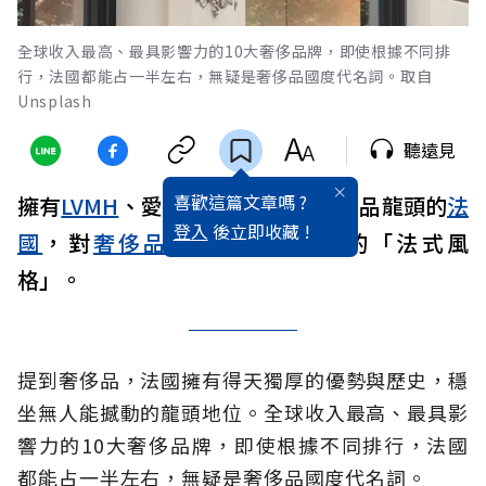
全球收入最高、最具影響力的10大奢侈品牌，即使根據不同排
行，法國都能占一半左右，無疑是奢侈品國度代名詞。取自
Unsplash
聽遠見
喜歡這篇文章嗎 ?
擁有
LVMH
、愛馬仕、開雲集團等精品龍頭的
法
登入
後立即收藏 !
國
，對
奢侈品
的看法也有獨特的「法式風
格」。
提到奢侈品，法國擁有得天獨厚的優勢與歷史，穩
坐無人能撼動的龍頭地位。全球收入最高、最具影
響力的10大奢侈品牌，即使根據不同排行，法國
都能占一半左右，無疑是奢侈品國度代名詞。