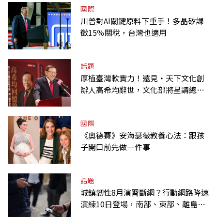
國際
川普對AI關鍵原料下重手！多晶矽課
徵15％關稅，台灣也適用
話題
厚植臺灣軟實力！遠見‧天下文化創
辦人高希均辭世，文化部將呈請總統
明令褒揚
國際
《奧德賽》安海瑟薇教養心法：跟孩
子開口前先做一件事
話題
城鎮韌性8月演習斷網？行動網路降速
演練10日登場，南部、東部、離島為
何不用？