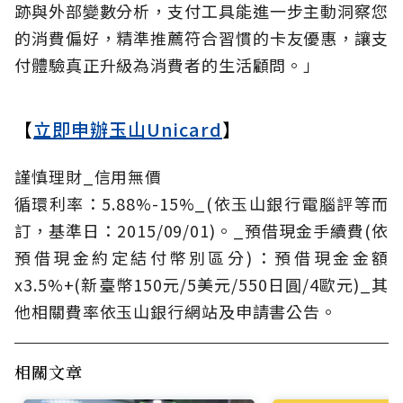
跡與外部變數分析，支付工具能進一步主動洞察您
的消費偏好，精準推薦符合習慣的卡友優惠，讓支
付體驗真正升級為消費者的生活顧問。」
【
立即申辦玉山Unicard
】
謹慎理財_信用無價
循環利率：5.88%-15%_(依玉山銀行電腦評等而
訂，基準日：2015/09/01)。_預借現金手續費(依
預借現金約定結付幣別區分)：預借現金金額
x3.5%+(新臺幣150元/5美元/550日圓/4歐元)_其
他相關費率依玉山銀行網站及申請書公告。
相關文章