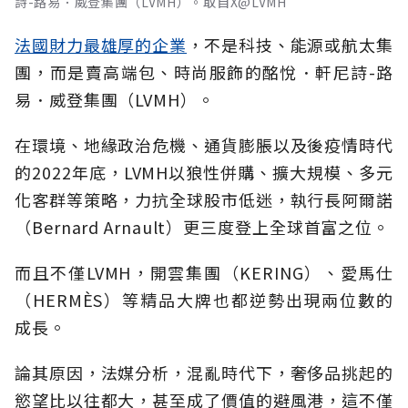
詩-路易．威登集團（LVMH）。取自X@LVMH
法國財力最雄厚的企業
，不是科技、能源或航太集
團，而是賣高端包、時尚服飾的酩悅．軒尼詩-路
易．威登集團（LVMH）。
在環境、地緣政治危機、通貨膨脹以及後疫情時代
的2022年底，LVMH以狼性併購、擴大規模、多元
化客群等策略，力抗全球股市低迷，執行長阿爾諾
（Bernard Arnault）更三度登上全球首富之位。
而且不僅LVMH，開雲集團（KERING）、愛馬仕
（HERMÈS）等精品大牌也都逆勢出現兩位數的
成長。
論其原因，法媒分析，混亂時代下，奢侈品挑起的
慾望比以往都大，甚至成了價值的避風港，這不僅