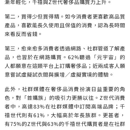
漸年輕化，千禧與Z世代奢侈品購買力上升。
第二，買得少但買得精。如今消費者更喜歡高品質
產品，喜歡能長久使用且保值的消費，認為長時間
來看反而省錢。
第三，愈來愈多消費者透過網路、社群管道了解產
品，也習於在網路購買。62%聽過「元宇宙」的
人都願意在這類平台上訂購奢侈品；近兩成客人願
意嘗試虛擬試衣間與擴增／虛擬實境的體驗。
此外，社群媒體在奢侈品消費扮演日益重要的角
色，對「首購族」的吸引力更勝以往。Z世代消費
者中，高達83%在社群媒體中訂閱高端品牌；千
禧世代則有61%，大幅高於年長族群。更甚者，
有75%的Z世代與63%的千禧世代購買者是在社群