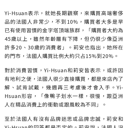
Yi-Hsuan表示，就她長期觀察，來購買高端奢侈
品的法國人非常少，不到10%，購買者大多是早
已有使用習慣的金字塔頂端族群，「購買者大約為
45歲以上，雖然年齡層有下降，但仍很少像亞洲
許多20、30歲的消費者」。莉安也指出，她所在
的門市，法國人購買比例大約只占15%到20%。
對於消費習慣，Yi-Hsuan和莉安皆表示，或許因
有地利之便，法國人很少直接購買，都是來店內了
解、試背試戴，幾週再三考慮後才會入手。Yi-
Hsuan形容，「像鴨子划水一樣，很慢，跟亞洲
人在精品消費上的衝動或跟風較為不同」。
至於法國人有沒有品牌迷思或品牌忠誠，莉安和
Yi-Hsuan的回答都是否定的。莉安說，法國人沒