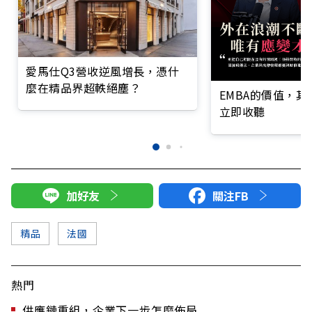
愛馬仕Q3營收逆風增長，憑什
麼在精品界超軼絕塵？
EMBA的價值，
立即收聽
加好友
關注FB
精品
法國
熱門
供應鏈重組，企業下一步怎麼佈局