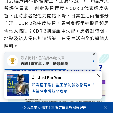
目前臨床與保險理賠上，主要依據「CDR臨床失
智評估量表」判定失智程度。CDR 1代表輕度失
智，此時患者記憶力開始下降，日常生活尚能部分
自理；CDR 2為中度失智，患者會經常迷路且起居
需他人協助；CDR 3則屬嚴重失智，患者對時間、
地點及親人常已無法辨識，日常生活完全仰賴他人
照料。
×
最後衝刺：已閱讀2/3篇文章
再讀1篇文章，即可解鎖抽獎！
Just For You
知識包下載》重工業到餐飲都用AI！
產業降本增效全攻略
40 週年盛大開啟！享限定優惠與獨家好禮