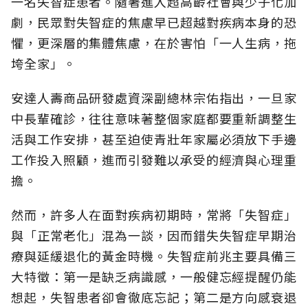
一名失智症患者。隨著進入超高齡社會與少子化加
劇，民眾對失智症的焦慮早已超越對疾病本身的恐
懼，更深層的集體焦慮，在於害怕「一人生病，拖
垮全家」。
安達人壽商品研發處資深副總林宗佑指出，一旦家
中長輩確診，往往意味著整個家庭都要重新調整生
活與工作安排，甚至迫使青壯年家屬必須放下手邊
工作投入照顧，進而引發難以承受的經濟與心理重
擔。
然而，許多人在面對疾病初期時，常將「失智症」
與「正常老化」混為一談，因而錯失失智症早期治
療與延緩退化的黃金時機。失智症前兆主要具備三
大特徵：第一是缺乏病識感，一般健忘經提醒仍能
想起，失智患者卻會徹底忘記；第二是方向感衰退