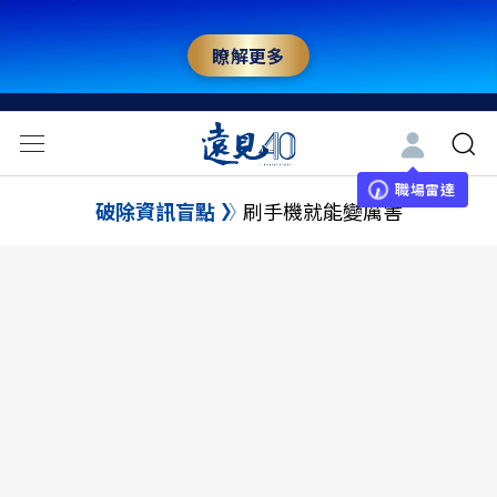
瞭解更多
職場雷達
破除資訊盲點
刷手機就能變厲害