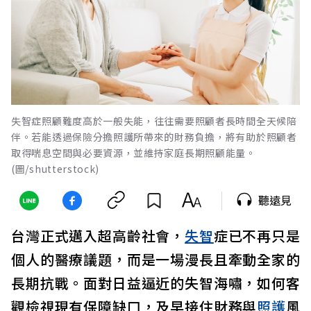
失智症照顧難度高於一般失能，往往需要照顧者長時間全天候陪
伴。若能透過保險分擔照護所帶來的財務負擔，將有助於照顧者
取得喘息空間與必要資源，並維持家庭長期照顧能量。
(圖/shutterstock)
聽遠見
台灣正式邁入超高齡社會，
失智
症已不再只是
個人的醫療議題，而是一場漫長且牽動全家的
長期抗戰。面對日益逼近的失智海嘯，如何客
觀檢視現有保障缺口，及早接住財務與
照護
風