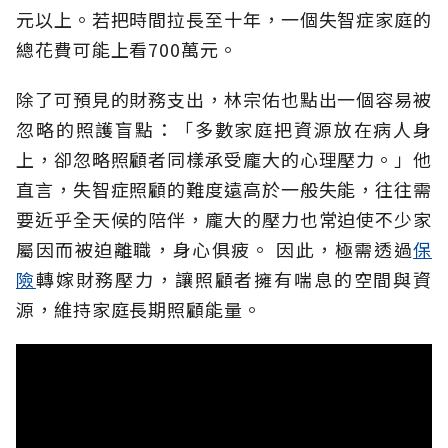
元以上。若把時間拉長至十年，一個失智症家庭的
總花費可能上看700萬元。
除了可預見的財務支出，林宗佑也點出一個容易被
忽略的照護盲點：「多數家庭把資源放在病人身
上，卻忽略照顧者同樣承受龐大的心理壓力。」他
直言，失智症照顧的難度遠高於一般失能，往往需
要近乎全天候的陪伴，龐大的壓力也常迫使不少家
屬因而被迫離職，身心俱疲。
因此，極需透過
保
險
轉嫁財務壓力，讓照顧者擁有喘息的空間與資
源，維持家庭長期照顧能量。