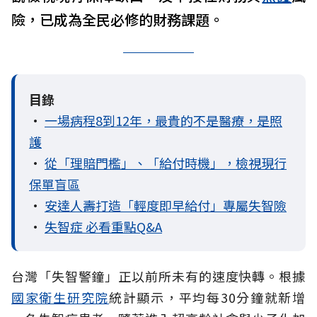
險，已成為全民必修的財務課題。
目錄
•
一場病程8到12年，最貴的不是醫療，是照
護
•
從「理賠門檻」、「給付時機」，檢視現行
保單盲區
•
安達人壽打造「輕度即早給付」專屬失智險
•
失智症 必看重點Q&A
台灣「失智警鐘」正以前所未有的速度快轉。根據
國家衛生研究院
統計顯示，平均每30分鐘就新增