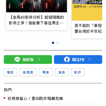
【金馬60影帝分析】超級殘酷的
影帝之爭！誰能奪下最佳男主角
買不起的「單程機
榮耀？
響台灣近半世紀思
加好友
關注FB
電影
金馬獎
導演
演員
影評
熱門
近視族當心！重訓跑步暗藏危機