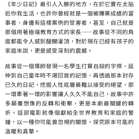
《年少日記》最引人入勝的地方，在於它實在太貼
近你我生活，也許你曾經就是一個被嫌棄成績的當
事者、身邊有這樣案例的受害者，甚至，自己就是
那個用著極端教育方式的家長——故事從不同的角
度都能令人感到醍醐灌頂，對於現在已經有孩子的
家庭來說，更是感受深刻的震撼。
故事從一個導師發現一名學生打算自殺的字條，延
伸到自己童年時不堪回首的記憶，再透過那本封存
已久的日記，挖掘人性底層最難以接受的絕望，那
一環牽著一環的影響讓人久久不能自己，故事中許
多顛覆想像的反轉和衝擊，更是本劇最關鍵的轉
折。這部電影就像個獻給全世界教育和家庭的警
鐘，以一種你可能曾忽視的關懷，探究原本可能的
溫暖和真摯。