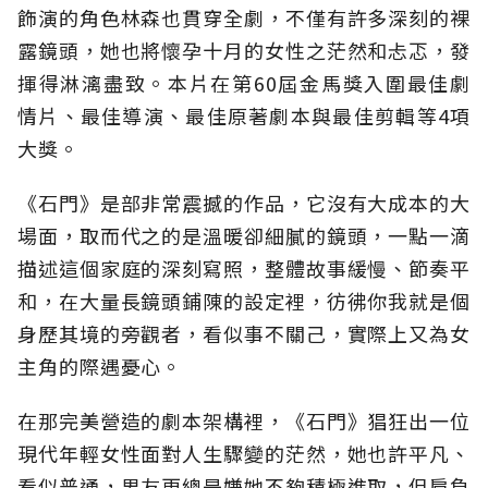
飾演的角色林森也貫穿全劇，不僅有許多深刻的裸
露鏡頭，她也將懷孕十月的女性之茫然和忐忑，發
揮得淋漓盡致。本片在第60屆金馬獎入圍最佳劇
情片、最佳導演、最佳原著劇本與最佳剪輯等4項
大獎。
《石門》是部非常震撼的作品，它沒有大成本的大
場面，取而代之的是溫暖卻細膩的鏡頭，一點一滴
描述這個家庭的深刻寫照，整體故事緩慢、節奏平
和，在大量長鏡頭鋪陳的設定裡，彷彿你我就是個
身歷其境的旁觀者，看似事不關己，實際上又為女
主角的際遇憂心。
在那完美營造的劇本架構裡，《石門》猖狂出一位
現代年輕女性面對人生驟變的茫然，她也許平凡、
看似普通，男友更總是嫌她不夠積極進取，但肩負