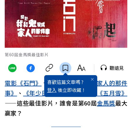
第60屆金馬獎最佳影片
聽遠見
喜歡這篇文章嗎 ?
電影
《石門》
、
《關於我和鬼變成家人的那件
登入
後立即收藏 !
事》
、
《年少日記》
、
《疫起》
、
《五月雪》
——這些最佳影片，誰會是第60屆
金馬獎
最大
贏家？