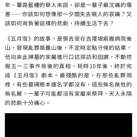
年、篳路藍縷的華人來說，卻是一輩子最沈痛的傷
害——你該如何想像那一夕間失去親人的哀痛？又
該如何背負著這樣的悲劇，持續生活下去？
《五月雪》的故事，是張吉安在吉隆坡痲瘋病院後
山，發現亂葬崗義山後，不定時定點守候的結果，
他向來此掃墓的家屬進行口述探訪和田調，不斷挖
掘五一三事件背後的真相，耗時10年後，終於完
成《五月雪》劇本。最殘酷的是，在那些亂葬岡
裡，有些墓碑根本連名字都沒有，這些無名無姓的
無名屍，一輩子可能都沒有家屬來祭拜，天人永隔
的悲劇十分痛心。