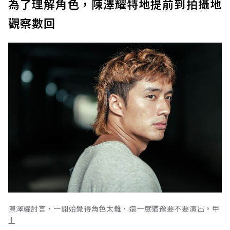
為了理解角色，陳澤耀特地提前到拍攝地
觀察數回
陳澤耀討言，一開始覺得角色太難，還一度猶豫要不要演出。甲
上