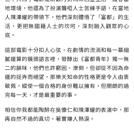
地環境，他還為了扮演聾啞人士苦練手語，在當地
人陳澤耀的帶領下，他們深刻體悟了「富都」的生
活，更把無國籍人士的坎坷，深刻融入觀眾的心
底。
這部電影十分扣人心弦，在劇情的流淌和每一幕細
膩運算的鏡頭語言裡，發酵出《富都青年》獨一無
二的韻味，他們也許窮困、潦倒，但卻從不因為命
運的捉弄而絕望，那樂天知命的性格更是令人由衷
敬佩，縱使一個合格的身份難以擁有，但開朗的過
完每一天，才是最重要的事。
相信你我都能陶醉在吳慷仁和陳澤耀的表演中，那
再自然不過的真切，著實賺人熱淚。