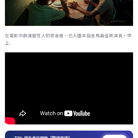
在電影中飾演變性人的鄧金煌，也入圍本屆金馬最佳新演員。甲
上
72%
領先者已開啟【職場雷達】