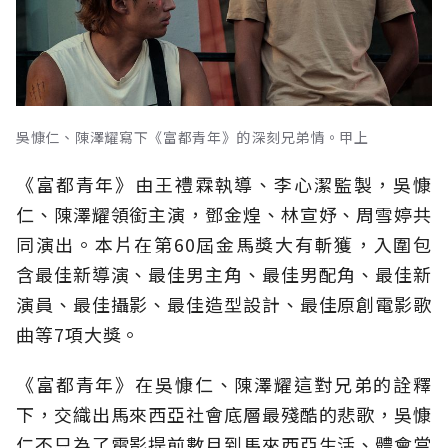
吳慷仁、陳澤耀寫下《富都青年》的深刻兄弟情。甲上
《富都青年》由王禮霖執導、李心潔監製，吳慷
仁、陳澤耀領銜主演，鄧金煌、林宣妤、周雪婷共
同演出。本片在第60屆金馬獎大有斬獲，入圍包
含最佳新導演、最佳男主角、最佳男配角、最佳新
演員、最佳攝影、最佳造型設計、最佳原創電影歌
曲等7項大獎。
《富都青年》在吳慷仁、陳澤耀這對兄弟的詮釋
下，交織出馬來西亞社會底層最殘酷的悲歌，吳慷
仁不只為了電影提前數月到馬來西亞生活、體會當