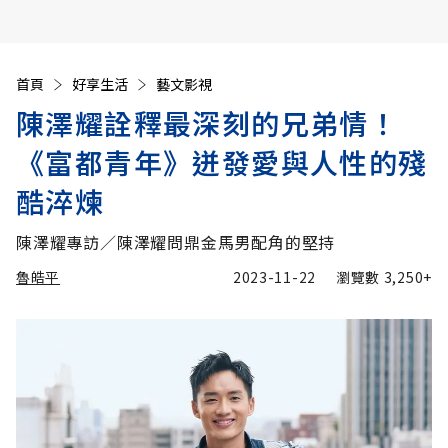
首頁
好享生活
藝文影視
陳澤耀詮釋最深刻的兄弟情！
《富都青年》迸發愛與人性的殘
酷淬煉
陳澤耀專訪／陳澤耀問鼎金馬男配角的堅持
魯皓平
2023-11-22
瀏覽數
3,250+