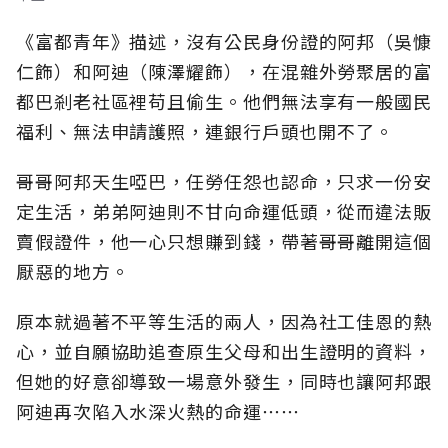
《富都青年》描述，沒有公民身份證的阿邦（吳慷
仁飾）和阿迪（陳澤耀飾），在混雜外勞聚居的富
都巴剎老社區裡苟且偷生。他們無法享有一般國民
福利、無法申請護照，連銀行戶頭也開不了。
哥哥阿邦天生啞巴，任勞任怨也認命，只求一份安
定生活，弟弟阿迪則不甘向命運低頭，從而違法販
賣假證件，他一心只想賺到錢，帶著哥哥離開這個
厭惡的地方。
原本就過著不平等生活的兩人，因為社工佳恩的熱
心，並自願協助追查原生父母和出生證明的資料，
但她的好意卻導致一場意外發生，同時也讓阿邦跟
阿迪再次陷入水深火熱的命運⋯⋯