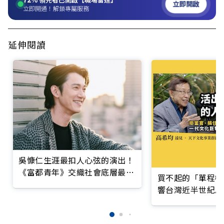
立即開啟
立即開通！解鎖專屬服務
延伸閱讀
吳慷仁生涯最扣人心弦的演出！
《富都青年》交織社會底層最無
買不起的「單程機
可奈何的悲歌
響台灣近半世紀思