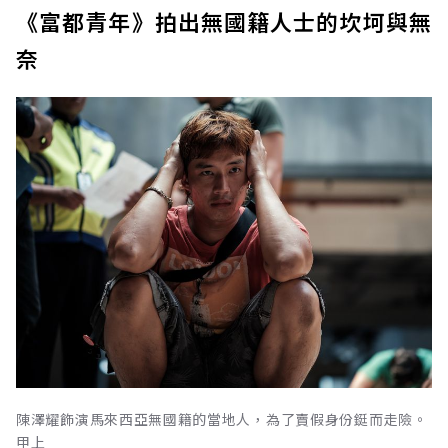
《富都青年》拍出無國籍人士的坎坷與無
奈
陳澤耀飾演馬來西亞無國籍的當地人，為了賣假身份鋌而走險。
甲上