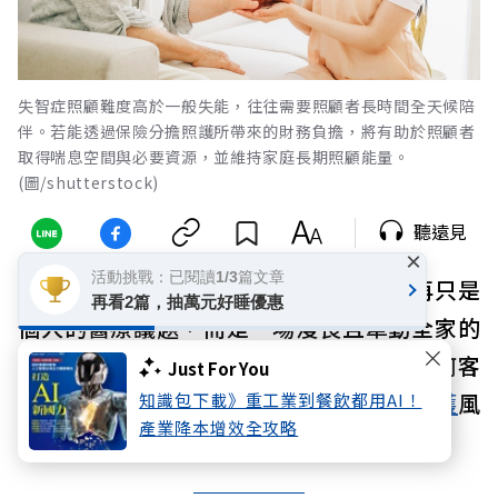
失智症照顧難度高於一般失能，往往需要照顧者長時間全天候陪
伴。若能透過保險分擔照護所帶來的財務負擔，將有助於照顧者
取得喘息空間與必要資源，並維持家庭長期照顧能量。
(圖/shutterstock)
聽遠見
×
活動挑戰：已閱讀1/3篇文章
台灣正式邁入超高齡社會，
失智
症已不再只是
再看2篇，抽萬元好睡優惠
個人的醫療議題，而是一場漫長且牽動全家的
長期抗戰。面對日益逼近的失智海嘯，如何客
Just For You
觀檢視現有保障缺口，及早接住財務與
照護
風
知識包下載》重工業到餐飲都用AI！
產業降本增效全攻略
險，已成為全民必修的財務課題。