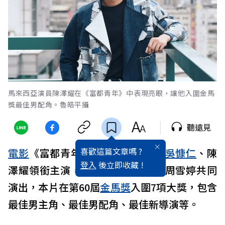
馬來西亞演員陳澤耀在《富都青年》中表現亮眼，讓他入圍金馬
獎最佳男配角。魯皓平攝
聽遠見
喜歡這篇文章嗎 ?
電影
《富都青年》由王禮霖執導，
吳慷仁
、陳
登入
後立即收藏 !
澤耀領銜主演，鄧金煌、林宣妤、周雪婷共同
演出，本片在第60屆
金馬獎
入圍7項大獎，包含
最佳男主角、最佳男配角、最佳新導演等。