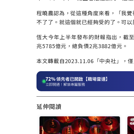
程曉農認為，從這種角度來看，「我覺
不了了。就這個就已經夠受的了。可以
恆大今年上半年發布的財報指出，截至6
兆5785億元，總負債2兆3882億元。
本文轉載自
2023.11.06
「中央社」
，僅
72%
領先者已開啟【職場雷達】
立即開通！解鎖專屬服務
延伸閱讀