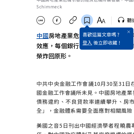
Schimmeck
聽
喜歡這篇文章嗎 ?
中國
房地產業危機引發的經濟危機
登入
後立即收藏 !
效應，每個銀行都有它的「不定時炸
榮炸回原形。
中共中央金融工作會議10月30至31
國金融工作會議所未見。中國房地產業
債務違約、不良貸款率連續攀升、房
全」，金融體系需要全面應對相關風險
美國之音5日刊出中國經濟學者程曉農