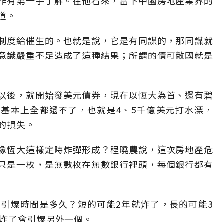
作有第一手了解。在他看來，當下中國房地產業界的
道。
制度給催生的。也就是說，它是有同謀的，那同謀就
意識嚴重不足造成了這種結果；所謂的債可敵國就是
以後，就開始發美元債券，現在以恆大為首、還有碧
基本上全都還不了，也就是4、5千億美元打水漂，
的損失。
像恆大這樣定時炸彈形成？程曉農說，這次房地產危
只是一枚，是無數枚在無數銀行裡頭，每個銀行都有
引爆時間是多久？短的可能2年就炸了，長的可能3
個炸了會引爆另外一個。