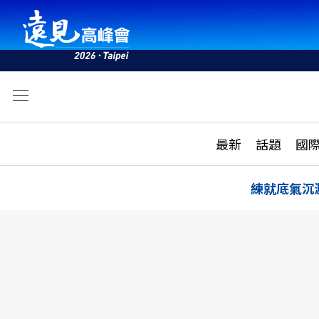
文
最新
最新
話題
國
雜誌目錄
活動
話題
AI
練就底氣沉
學堂
專題報導
科技
教育
遠見ON AIR
影音
合作