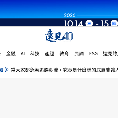
章
特輯
文章
大學升學、職涯攻略
遠
際
金融
AI
科技
產經
教育
民調
ESG
遠見線
國際
更
縣市施政調查全解析
金融
單
民調
澱
當大家都急著追趕潮流，究竟是什麼樣的底氣能讓
產經
電
好享生活
獨
專欄