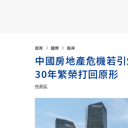
【遠見40週年慶】訂《遠見》贈實用家電3選1+暢銷好
首頁
國際
兩岸
中國房地產危機若引
30年繁榮打回原形
中央社
加入追蹤
中央社