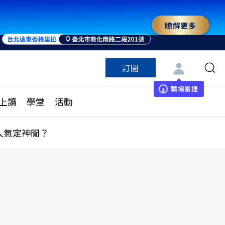
瞭解更多
訂閱
特色頻道
訂閱
見線上讀
ESG遠見
職場雷達
上讀
學堂
活動
多訂閱方案
城市學
刊購買
健康遠見
人氣定神閒？
子報訂閱
華人精英論壇
享知識包
領導影響力學院