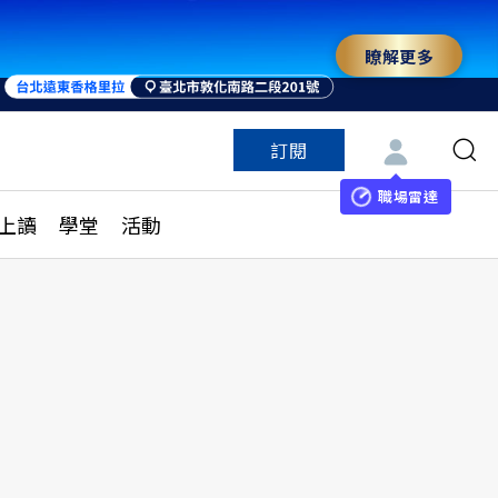
瞭解更多
訂閱
特色頻道
訂閱
見線上讀
ESG遠見
職場雷達
上讀
學堂
活動
多訂閱方案
城市學
刊購買
健康遠見
子報訂閱
華人精英論壇
享知識包
領導影響力學院