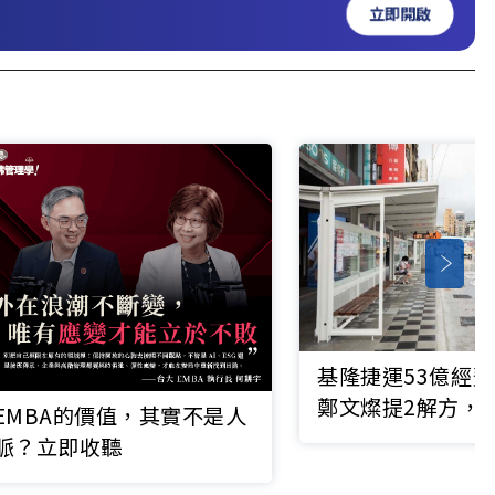
立即開啟
基隆捷運53億經
鄭文燦提2解方，
EMBA的價值，其實不是人
府難負擔營運
脈？立即收聽