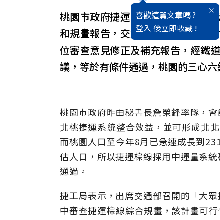
喜歡這篇文章嗎 ?
桃園市政府捷運工程局今天上午表
登入
後立即收藏 !
和規畫報告，交通部於昨日開委員
位審查意見修正及補充報告，經鐵
議，等於有條件通過，桃園的三心六
桃園市政府昨由秘書長詹榮鋒率隊，會
北桃捷運系統整合效益，並可形成北北
而桃園人口至今年8月已急速成長到23
估人口，所以捷運棕線採用中運量系統
通過。
捷工局表示，出席交通部召開的「大眾
中審查捷運棕線綜合規畫，該計畫可行性