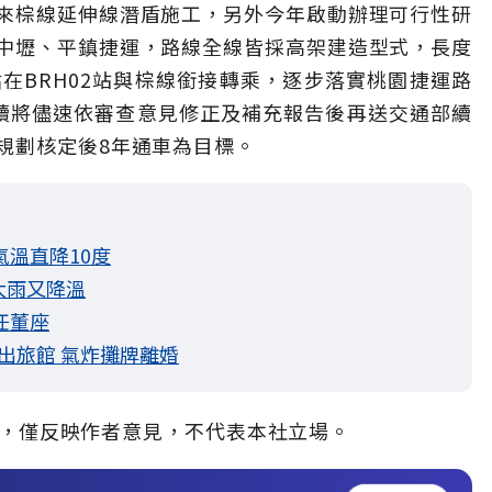
來棕線延伸線潛盾施工，另外今年啟動辦理可行性研
中壢、平鎮捷運，路線全線皆採高架建造型式，長度
評估在BRH02站與棕線銜接轉乘，逐步落實桃園捷運路
續將儘速依審查意見修正及補充報告後再送交通部續
規劃核定後8年通車為目標。
氣溫直降10度
大雨又降溫
任董座
出旅館 氣炸攤牌離婚
，僅反映作者意見，不代表本社立場。