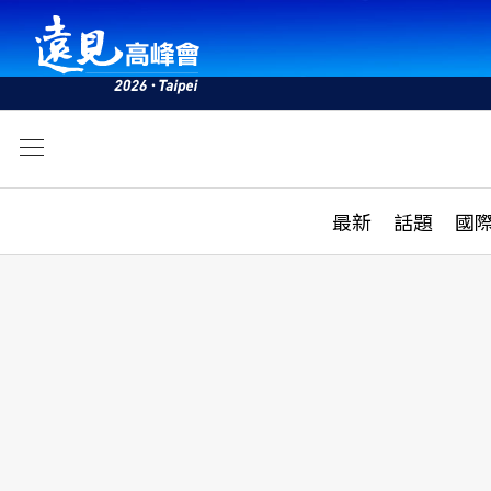
文
最新
最新
話題
國
雜誌目錄
活動
話題
AI
學堂
專題報導
科技
教育
遠見ON AIR
影音
合作