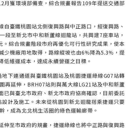
12月獲環境部備查，綜合規畫報告109年提送交通部
。
線自臺鐵桃園站北側復興路與中正路口，經復興路、
一段至新北市中和新蘆線迴龍站，共興建7座車站，
49億元。綜合規畫階段市府再優化可行性研究成果，使本
少機廠用地取得，路線縱坡也由6%降為5.3%，提
降低維運成本，達成永續營運之目標。
過地下連通道與臺鐵桃園站及桃園捷運綠線G07站轉
再延伸，BRH07站則與萬大線LG21站及中和新蘆
面已與臺北市政府、新北市政府協商確認，目前委託
1站設計及施工。未來從桃園到新北迴龍搭乘捷運只要
骨幹，成為北北桃生活圈的綠色運輸廊帶。
延伸至市政府的規畫，捷運綠線也將中正路與復興路