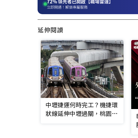
72%
領先者已開啟【職場雷達】
立即開通！解鎖專屬服務
延伸閱讀
中壢捷運何時完工？機捷環
狀線延伸中壢過關，桃園市
府拚8年通車