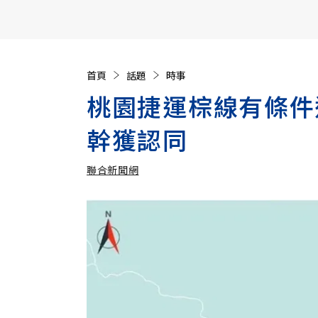
【遠見40週年慶】訂《遠見》贈實用家電3選1+暢銷好
首頁
話題
時事
桃園捷運棕線有條件
幹獲認同
聯合新聞網
加入追蹤
聯合新聞網