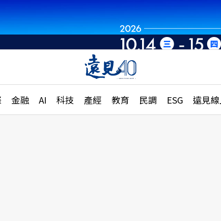
章
特輯
文章
大學升學、職涯攻略
遠
際
金融
AI
科技
產經
教育
民調
ESG
遠見線
國際
更
縣市施政調查全解析
金融
單
民調
產經
電
好享生活
獨
專欄