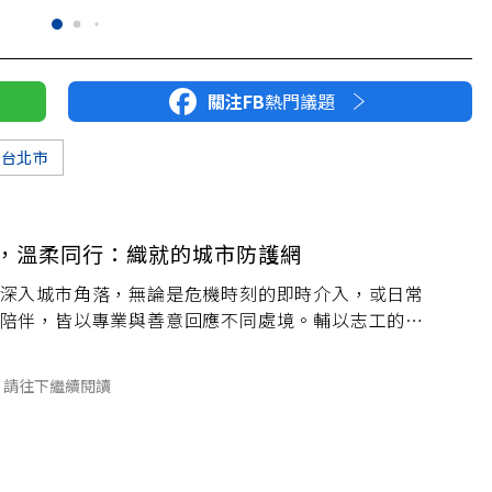
關注FB
熱門議題
台北市
，溫柔同行：織就的城市防護網
深入城市角落，無論是危機時刻的即時介入，或日常
陪伴，皆以專業與善意回應不同處境。輔以志工的暖
們默默接住每個受挫靈魂，讓孤單有所依靠，用行動
更有溫度的城市。
請往下繼續閱讀