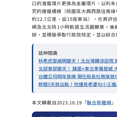
口的潛盾環片更換為金屬環片，以利未
究的捷運橘線（桃園區大興西路往南接
約22.7公里、設15座車站），也將
網及北北桃1小時軌道生活圈願景。後
辦，並積極爭取行政院核定，並以綜合
延伸閱讀
秋老虎發威明變天！北台灣轉涼迎雨 
北部東部變天！ 鋒面+東北季風發威 
台鐵公司明年掛牌 現任局長杜微接首
新婚5天就出軌！他撞見老婆勾小王進
本文轉載自
2023.10.19
「
聯合新聞網
」