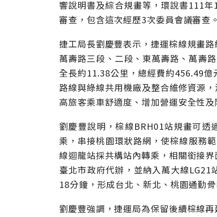
響說明書及綜合規畫等，環說書111年
審查，包含這次經歷3次委員會議審查
捷工局長劉慶豐表示，捷運棕線規畫路
萬壽路三段、二段、東萬壽路、萬壽路
全長約11.38公里，總經費約456.
路線與綠線共用機廠及整合維修資源，減
高旅客乘車舒適度、增加營運安全性及
劉慶豐說明，棕線BRH01站規畫可透
乘，串接桃園環狀路網，使棕線服務範圍
線迴龍站採共構站內轉乘，相關銜接界
臺北市政府代辦，並納入萬大線LG2
18分鐘，形成台北、新北、桃園通勤
劉慶豐強調，捷運局為保留後續棕線再