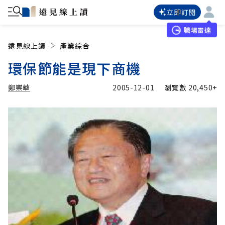
立即訂閱
職場雷達
遠見線上讀
產業綜合
環保節能是現下商機
鄭崇華
2005-12-01
瀏覽數
20,450+
加入追蹤
鄭崇華