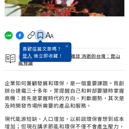
喜歡這篇文章嗎 ?
登入
後立即收藏 !
本文出自 2005 / 12月號雜誌 消逝的台灣：崑山
威脅論
企業如何兼顧發展和環保，是一個重要課題。我創
辦台達電三十多年，常提醒自己和幹部要隨時掌握
商機：首先是掌握時代的方向、判斷趨勢，其次是
及時開發市場所需要的產品和服務。
現代能源短缺、人口增加，以前談環保會想到成本
增加；但現在講求節能和環保不僅不會產生壓力，