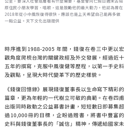
公室，要深入社會底層看有什麼需要，基金會同仁假日週末去陪
原住民小朋友學習、唱歌，這是鼓勵他的最大動力。他認為曾在
2018年從小中風恢復得很快，應該也是上天希望自己能再多做
一點公益。天下文化出版提供
時序進到1988-2005 年間，錢復在卷三中更以宏
觀角度爬梳台灣的關鍵政經及外交發展，經過近十
五年的撰寫，克服中風復健等歷程，以第一手史料
及觀點，呈現大時代變革下的歷史樣貌。
《錢復回憶錄》展現錢復董事長以生命寫下精彩的
篇章，更為年輕的一代樹立可敬的典範。在卷四甫
出版同時啟動之公益募書計畫，短短數日即募集超
過10,000冊的目標，企盼過贈書，將書中豐富的
史料與錢復董事長的「誠信」精神，傳遞給國家未