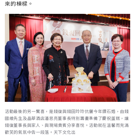
來的棟樑。
活動最後的另一驚喜，是錢復與錢田玲玲伉儷今年鑽石婚，由錢
國維先生及晶華酒店潘思亮董事長特別籌畫準備了慶祝蛋糕，讓
錢復董事長與家人、與現場貴賓分享喜悅。活動就在溫馨而充滿
歡笑的氣氛中告一段落。天下文化出