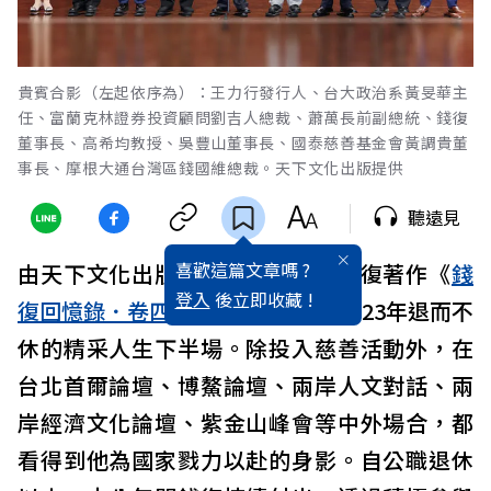
貴賓合影（左起依序為）：王力行發行人、台大政治系黃旻華主
任、富蘭克林證券投資顧問劉吉人總裁、蕭萬長前副總統、錢復
董事長、高希均教授、吳豐山董事長、國泰慈善基金會黃調貴董
事長、摩根大通台灣區錢國維總裁。天下文化出版提供
聽遠見
喜歡這篇文章嗎 ?
由天下文化出版、一代外交才子錢復著作《
錢
登入
後立即收藏 !
復回憶錄．卷四
》，講述其2005-2023年退而不
休的精采人生下半場。除投入慈善活動外，在
台北首爾論壇、博鰲論壇、兩岸人文對話、兩
岸經濟文化論壇、紫金山峰會等中外場合，都
看得到他為國家戮力以赴的身影。自公職退休