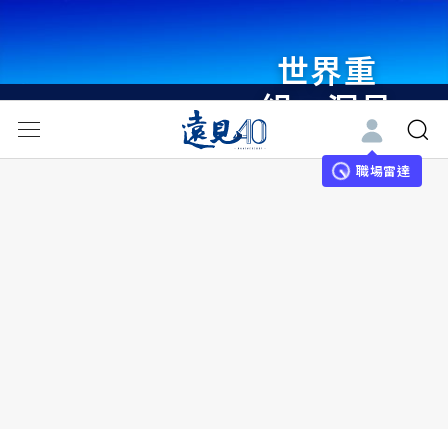
世界重
組・洞見
未來 與
世界領袖
職場雷達
同行