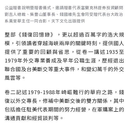
公益贈書說明暨贈書儀式，邀請贈書代表富蘭克林證券投資顧問
劉吉人總裁、吳豐山董事長、錢國維先生會同受贈代表台大政治
系黃旻華主任一同合影。天下文化出版提供
整部《錢復回憶錄》，更以超過百萬字的浩大規
模，引領讀者穿越海峽兩岸的關鍵時刻，提供國人
提供了重要的回顧與省思，從卷一講述1935至
1979年外交專業養成及早年公職生涯，歷經退出
聯合國及台美斷交等重大事件，和變幻萬千的外交
風雲等。
卷二記述1979-1988年崎嶇難行的華府之路，錢
復以外交專長，修補中美斷交後的雙方關係，其中
包括擔任駐美代表期間的努力經營，在軍購案上的
溝通貢獻和經貿談判等。