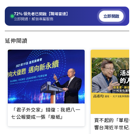
72%
領先者已開啟【職場雷達】
立即開啟
立即開通！解鎖專屬服務
延伸閱讀
「君子外交家」錢復：我把八一
七公報變成一張「廢紙」
買不起的「單程機
響台灣近半世紀思