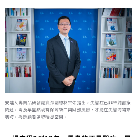
安達人壽商品研發處資深副總林宗佑指出，失智症已非單純醫療
問題，需及早盤點現有保障缺口與財務風險，才能在失智海嘯來
襲時，為照顧者爭取喘息空間。