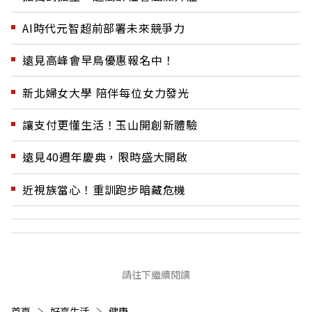
AI時代元智超前部署未來競爭力
遠見高峰會早鳥優惠報名中！
新北婦女大學 陪伴每位女力發光
讓支付更懂生活！玉山開創新體驗
遠見40週年慶典，限時盛大開啟
近視族當心！重訓跑步暗藏危機
請往下繼續閱讀
首頁
好享生活
健康