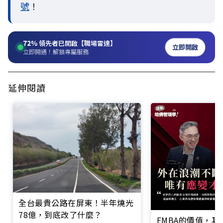
號
！
72%
領先者已開啟【職場雷達】
立即開啟
立即開通！解鎖專屬服務
延伸閱讀
全台最貴公路在屏東！半年燒光
78億，到底改了什麼？
EMBA的價值，