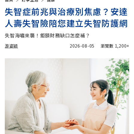
失智症前兆與治療別焦慮？安達
人壽失智險陪您建立失智防護網
失智海嘯來襲！鉅額財務缺口怎麼補？
游姿穎
2026-08-05
瀏覽數
1,200+