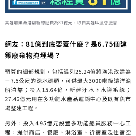
高雄前鎮漁港翻新總經費為81億元。取自高雄區漁會臉書
網友：81億到底要蓋什麼？是6.75個建
築廢棄物掩埋場？
預算的細部規劃，包括編列25.24億將漁港改建為
－7.5公尺的深水碼頭，可供最大3000噸級遠洋漁
船泊靠；投入15.64億，新建汙水下水道系統；
27.46億元用在多功能水產品運銷中心及既有魚市
場整建工程。
另外，投入4.95億元設置多功能船員服務中心工
程，提供商店、餐廳、淋浴室、祈禱室及住宿空