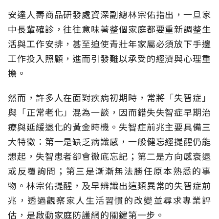
安達人壽商品研發處資深副總林宗佑指出，一旦家
中長輩確診，往往意味著整個家庭都要重新調整生
活與工作安排，甚至迫使青壯年家屬必須放下手邊
工作投入照顧，進而引發難以承受的經濟與心理重
擔。
然而，許多人在面對疾病初期時，常將「失智症」
與「正常老化」混為一談，因而錯失失智症早期治
療與延緩退化的黃金時機。失智症前兆主要具備三
大特徵：第一是缺乏病識感，一般健忘經提醒仍能
想起，失智患者卻會徹底忘記；第二是方向感衰退
或反覆詢問；第三是漸漸無法勝任原本熟悉的事
物。林宗佑提醒，及早辨識出這類異常的失智症前
兆，透過觀察家人生活習慣的改變並尋求專業評
估，是啟動家庭防護網的關鍵第一步。