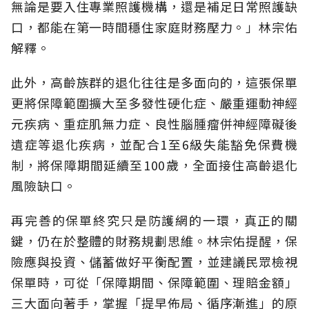
無論是要入住專業照護機構，還是補足日常照護缺
口，都能在第一時間穩住家庭財務壓力。」林宗佑
解釋。
此外，高齡族群的退化往往是多面向的，這張保單
更將保障範圍擴大至多發性硬化症、嚴重運動神經
元疾病、重症肌無力症、良性腦腫瘤併神經障礙後
遺症等退化疾病，並配合1至6級失能豁免保費機
制，將保障期間延續至100歲，全面接住高齡退化
風險缺口。
再完善的保單終究只是防護網的一環，真正的關
鍵，仍在於整體的財務規劃思維。
林宗佑提醒，保
險應與投資、儲蓄做好平衡配置，並建議民眾檢視
保單時，可從「保障期間、保障範圍、理賠金額」
三大面向著手，掌握「提早佈局、循序漸進」的原