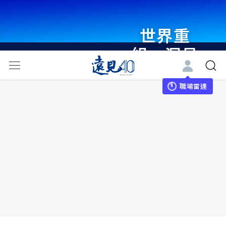
世界重
組・洞見
未來 與
世界領袖
職場雷達
同行