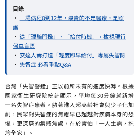
目錄
•
一場病程8到12年，最貴的不是醫療，是照
護
•
從「理賠門檻」、「給付時機」，檢視現行
保單盲區
•
安達人壽打造「輕度即早給付」專屬失智險
•
失智症 必看重點Q&A
台灣「失智警鐘」正以前所未有的速度快轉。根據
國家衛生研究院統計顯示，平均每30分鐘就新增
一名失智症患者。隨著進入超高齡社會與少子化加
劇，民眾對失智症的焦慮早已超越對疾病本身的恐
懼，更深層的集體焦慮，在於害怕「一人生病，拖
垮全家」。