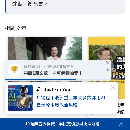
儲蓄平衡配置。
相關文章
×
最後衝刺：已閱讀2/3篇文章
再讀1篇文章，即可解鎖抽獎！
Just For You
爸媽老了還是病了？失智症前兆
知識包下載》重工業到餐飲都用AI！
別輕忽！神內專科醫師王培寧呼
產業降本增效全攻略
買不起的「單程機
籲把握大腦黃金期
響台灣近半世紀思
40 週年盛大開啟！享限定優惠與獨家好禮