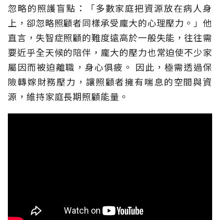
忽略的照護盲點：「多數家庭把資源放在病人身
上，卻忽略照顧者同樣承受龐大的心理壓力。」他
直言，失智症照顧的難度遠高於一般失能，往往需
要近乎全天候的陪伴，龐大的壓力也常迫使不少家
屬因而被迫離職，身心俱疲。
因此，極需透過保
險轉嫁財務壓力，讓照顧者擁有喘息的空間與資
源，維持家庭長期照顧能量。