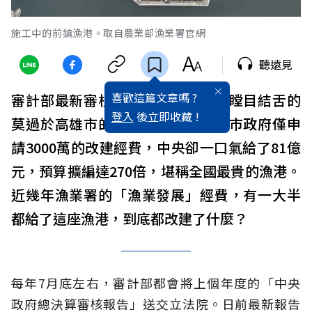
施工中的前鎮漁港。取自農業部漁業署官網
聽遠見
喜歡這篇文章嗎 ?
審計部最新審核報告出爐，讓國人瞠目結舌的
登入
後立即收藏 !
莫過於高雄市的前鎮漁港，原高雄市政府僅申
請3000萬的改建經費，中央卻一口氣給了81億
元，預算擴編達270倍，堪稱全國最貴的漁港。
近幾年漁業署的「漁業發展」經費，有一大半
都給了這座漁港，到底都改建了什麼？
每年7月底左右，審計部都會將上個年度的「中央
政府總決算審核報告」送交立法院。日前最新報告