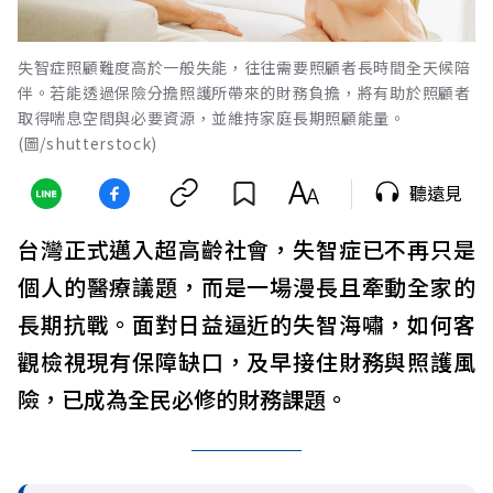
失智症照顧難度高於一般失能，往往需要照顧者長時間全天候陪
伴。若能透過保險分擔照護所帶來的財務負擔，將有助於照顧者
取得喘息空間與必要資源，並維持家庭長期照顧能量。
(圖/shutterstock)
聽遠見
台灣正式邁入超高齡社會，失智症已不再只是
個人的醫療議題，而是一場漫長且牽動全家的
長期抗戰。面對日益逼近的失智海嘯，如何客
觀檢視現有保障缺口，及早接住財務與照護風
險，已成為全民必修的財務課題。