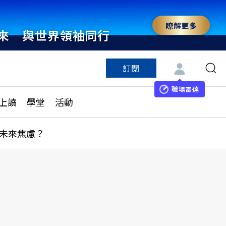
瞭解更多
來 與世界領袖同行
訂閱
特色頻道
訂閱
見線上讀
ESG遠見
職場雷達
上讀
學堂
活動
多訂閱方案
城市學
刊購買
健康遠見
未來焦慮？
子報訂閱
華人精英論壇
享知識包
領導影響力學院