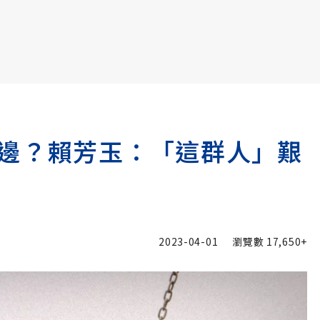
書6選3 特價 3,980 元
邊？賴芳玉：「這群人」艱
2023-04-01
瀏覽數
17,650+