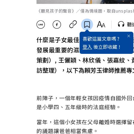
《聽見孩子的聲音》／僅為情境圖，取自unsplas
聽
喜歡這篇文章嗎 ?
什麼是子女最佳利益？什麼是孩子
登入
後立即收藏 !
發展最重要的滋養。（本文節錄自
策劃）, 王儷穎、林欣儀、張嘉紋、
訪整理），以下為賴芳玉律師推薦專
前陣子，一個年輕女孩因疫情自國外回
是小學四、五年級時的法庭經驗。
當年，這個小女孩在父母離婚時選擇留
的議題讓爸爸相當焦慮。