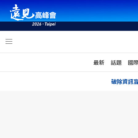
文
最新
最新
話題
國
雜誌目錄
活動
話題
AI
破除資訊
學堂
專題報導
科技
教育
遠見ON AIR
影音
合作