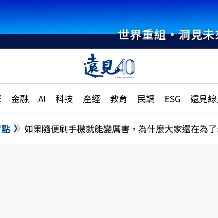
世界重組・洞見未
章
特輯
文章
大學升學、職涯攻略
遠
際
金融
AI
科技
產經
教育
民調
ESG
遠見線
國際
更
縣市施政調查全解析
金融
單
民調
盲點
如果隨便刷手機就能變厲害，為什麼大家還在為了
產經
電
好享生活
獨
專欄