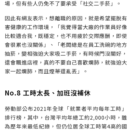
場，但有些人仍免不了要承受「社交二手菸」。
因此有網友表示，想離職的原因，就是希望擺脫有
害健康的工作環境，「我覺得當大廠的作業員好像
比較適合我，既穩定，也不用疲於交際應酬，即使
會很累也沒關係」、「老闆總是在員工洗碗的地方
抽菸，變相強迫大家吸二手菸，有時候門沒關好，
還會飄進店裡，真的不要自己喜歡爛肺，就強迫大
家一起爛肺，而且煙蒂還亂丟」。
No.8 工時太長、加班沒補休
勞動部公布2021年全球「就業者平均每年工時」
排行榜，其中，台灣平均年總工約2,000小時，雖
為歷年來最低紀錄，但仍位居全球工時第4高的國