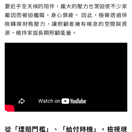
要近乎全天候的陪伴，龐大的壓力也常迫使不少家
屬因而被迫離職，身心俱疲。
因此，極需透過保
險轉嫁財務壓力，讓照顧者擁有喘息的空間與資
源，維持家庭長期照顧能量。
從「理賠門檻」、「給付時機」，檢視現