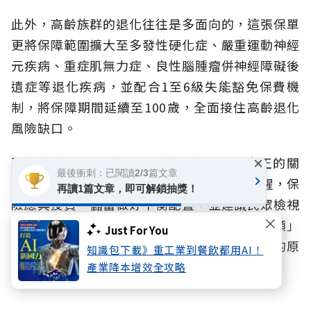
此外，高齡族群的退化往往是多面向的，這張保單
更將保障範圍擴大至多發性硬化症、嚴重運動神經
元疾病、重症肌無力症、良性腦腫瘤併神經障礙後
遺症等退化疾病，並配合1至6級失能豁免保費機
制，將保障期間延續至100歲，全面接住高齡退化
風險缺口。
再完善的保單終究只是防護網的一環，真正的關
×
最後衝刺：已閱讀2/3篇文章
鍵，仍在於整體的財務規劃思維。
林宗佑提醒，保
再讀1篇文章，即可解鎖抽獎！
險應與投資、儲蓄做好平衡配置，並建議民眾檢視
保單時，可從「保障期間、保障範圍、理賠金額」
Just For You
三大面向著手，掌握「提早佈局、循序漸進」的原
知識包下載》重工業到餐飲都用AI！
則，提早為失智海嘯做好準備。
產業降本增效全攻略