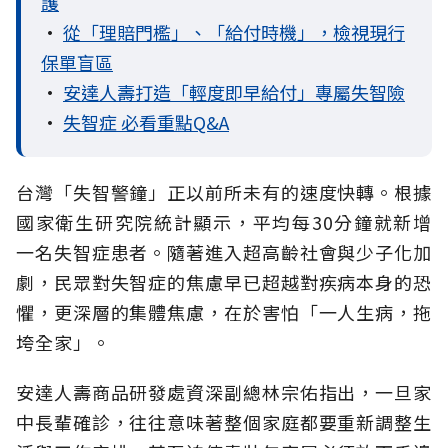
護
•
從「理賠門檻」、「給付時機」，檢視現行
保單盲區
•
安達人壽打造「輕度即早給付」專屬失智險
•
失智症 必看重點Q&A
台灣「失智警鐘」正以前所未有的速度快轉。根據
國家衛生研究院統計顯示，平均每30分鐘就新增
一名失智症患者。隨著進入超高齡社會與少子化加
劇，民眾對失智症的焦慮早已超越對疾病本身的恐
懼，更深層的集體焦慮，在於害怕「一人生病，拖
垮全家」。
安達人壽商品研發處資深副總林宗佑指出，一旦家
中長輩確診，往往意味著整個家庭都要重新調整生