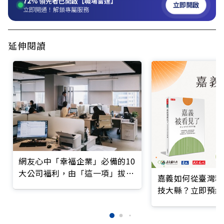
72%
領先者已開啟【職場雷達】
立即開啟
立即開通！解鎖專屬服務
延伸閱讀
網友心中「幸福企業」必備的10
大公司福利，由「這一項」拔得
嘉義如何從臺灣糧
頭籌
技大縣？立即預約