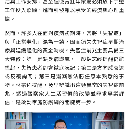
活與工作安排，甚至迫使青壯年家屬必須放下手邊
工作投入照顧，進而引發難以承受的經濟與心理重
擔。
然而，許多人在面對疾病初期時，常將「失智症」
與「正常老化」混為一談，因而錯失失智症早期治
療與延緩退化的黃金時機。失智症前兆主要具備三
大特徵：第一是缺乏病識感，一般健忘經提醒仍能
想起，失智患者卻會徹底忘記；第二是方向感衰退
或反覆詢問；第三是漸漸無法勝任原本熟悉的事
物。林宗佑提醒，及早辨識出這類異常的失智症前
兆，透過觀察家人生活習慣的改變並尋求專業評
估，是啟動家庭防護網的關鍵第一步。