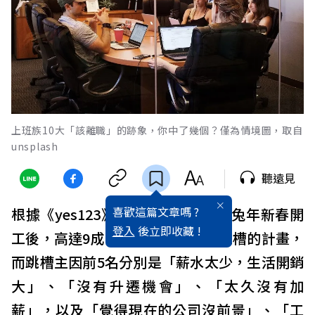
上班族10大「該離職」的跡象，你中了幾個？僅為情境圖，取自
unsplash
聽遠見
喜歡這篇文章嗎 ?
根據《yes123》求職網調查，農曆兔年新春開
登入
後立即收藏 !
工後，高達9成的上班族表示，有跳槽的計畫，
而跳槽主因前5名分別是「薪水太少，生活開銷
大」、「沒有升遷機會」、「太久沒有加
薪」，以及「覺得現在的公司沒前景」、「工