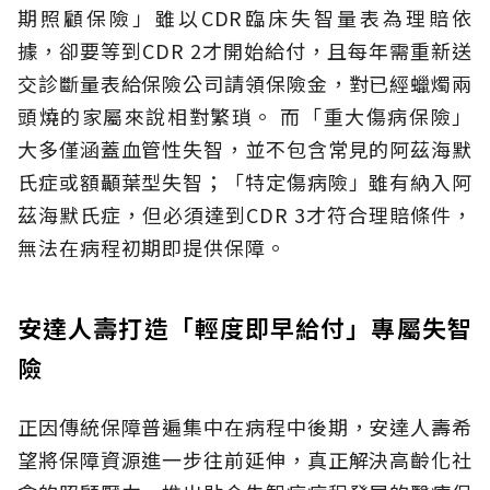
期照顧保險」雖以CDR臨床失智量表為理賠依
據，卻要等到CDR 2才開始給付，且每年需重新送
交診斷量表給保險公司請領保險金，對已經蠟燭兩
頭燒的家屬來說相對繁瑣。
而「重大傷病保險」
大多僅涵蓋血管性失智，並不包含常見的阿茲海默
氏症或額顳葉型失智；「特定傷病險」雖有納入阿
茲海默氏症，但必須達到CDR 3才符合理賠條件，
無法在病程初期即提供保障。
安達人壽打造「輕度即早給付」專屬失智
險
正因傳統保障普遍集中在病程中後期，安達人壽希
望將保障資源進一步往前延伸，真正解決高齡化社