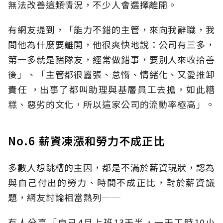
無法改善這類情況，不少人會選擇離開。
有網友提到，「能力不錯的主管，來向我辭職，我
問他為什麼要離開，他很爽快地說：公司有三多，
第一多就是豬隊友，經常做錯事，要別人來收拾善
後」、「主管都很囂張、怠惰、情緒化、又愛推卸
責任 ，出事了都叫助理與基層員工去擔，如此糟
糕、惡劣的文化，所以這家公司的流動率極高」。
No.6 薪資凍漲和勞力不成正比
多數人想跳槽的主因，都是不滿於薪資現狀，認為
與自己付出的勞力、時間不成正比，對於薪資議
題，網友討論相當熱列──
有人分享「自己4月上班13天半，一天工時10小