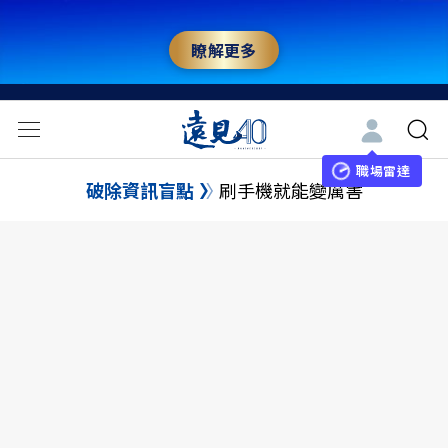
瞭解更多
職場雷達
破除資訊盲點
刷手機就能變厲害