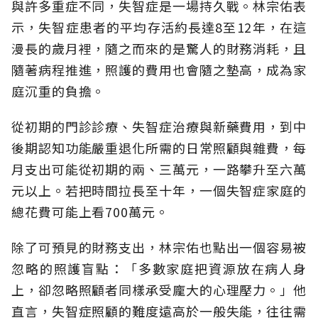
與許多重症不同，失智症是一場持久戰。林宗佑表
示，失智症患者的平均存活約長達8至12年，在這
漫長的歲月裡，隨之而來的是驚人的財務消耗，且
隨著病程推進，照護的費用也會隨之墊高，成為家
庭沉重的負擔。
從初期的門診診療、失智症治療與新藥費用，到中
後期認知功能嚴重退化所需的日常照顧與雜費，每
月支出可能從初期的兩、三萬元，一路攀升至六萬
元以上。若把時間拉長至十年，一個失智症家庭的
總花費可能上看700萬元。
除了可預見的財務支出，林宗佑也點出一個容易被
忽略的照護盲點：「多數家庭把資源放在病人身
上，卻忽略照顧者同樣承受龐大的心理壓力。」他
直言，失智症照顧的難度遠高於一般失能，往往需