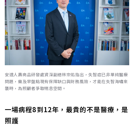
安達人壽商品研發處資深副總林宗佑指出，失智症已非單純醫療
問題，需及早盤點現有保障缺口與財務風險，才能在失智海嘯來
襲時，為照顧者爭取喘息空間。
一場病程8到12年，最貴的不是醫療，是
照護