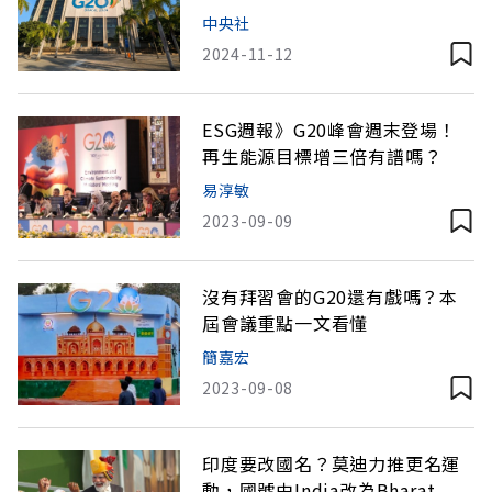
遷嗎？
中央社
2024-11-12
ESG週報》G20峰會週末登場！
再生能源目標增三倍有譜嗎？
易淳敏
2023-09-09
沒有拜習會的G20還有戲嗎？本
屆會議重點一文看懂
簡嘉宏
2023-09-08
印度要改國名？莫迪力推更名運
動，國號由India改為Bharat