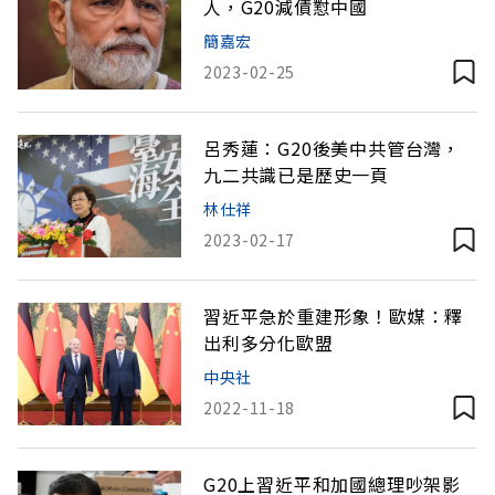
人，G20減債懟中國
簡嘉宏
2023-02-25
呂秀蓮：G20後美中共管台灣，
九二共識已是歷史一頁
林仕祥
2023-02-17
習近平急於重建形象！歐媒：釋
出利多分化歐盟
中央社
2022-11-18
G20上習近平和加國總理吵架影