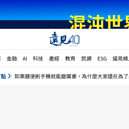
章
特輯
文章
大學升學、職涯攻略
遠
際
金融
AI
科技
產經
教育
民調
ESG
遠見線
國際
更
縣市施政調查全解析
金融
單
民調
盲點
如果隨便刷手機就能變厲害，為什麼大家還在為了
產經
電
好享生活
獨
專欄