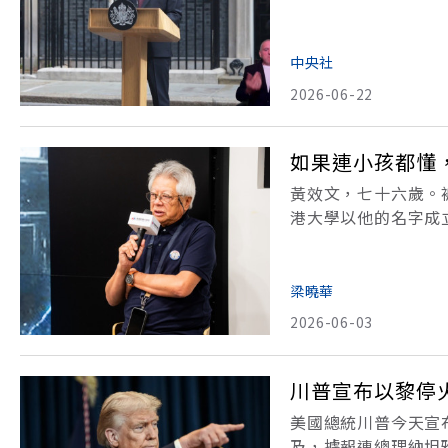
相。在英國的內閣制
相。新選出的工黨黨魁
中央社
2026-06-22
如果連小孩都懂
黃效文，七十六歲。
港大學以他的名字成
是一個在說故事的人
要提前半小時到場，
梁曉華
2026-06-03
川普宣布以黎停
美國總統川普今天宣
及，據報連總理納坦