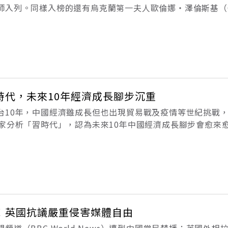
師入列。同樣入榜的還有烏克蘭第一夫人歐倫娜‧澤倫斯基（Ol
在俄羅斯於今年2月全面入侵烏克蘭前與當局關係良好的俄羅斯老
eva
時代，未來10年經濟成長腳步沉重
台10年，中國經濟雖成長但也出現貿易戰及疫情等世紀挑戰
專家分析「習時代」，認為未來10年中國經濟成長腳步會愈來
天以「四件商品折射習十年經濟發展正反面」為標題，報導20
10年經濟成長超過
播！英國抗議嚴重侵害媒體自由