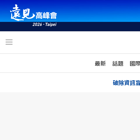
文
最新
最新
話題
國
雜誌目錄
活動
話題
AI
破除資訊
學堂
專題報導
科技
教育
遠見ON AIR
影音
合作