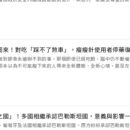
久，納坦雅胡（Benjamin Netanyahu）僅提前5分鐘
息顯示，閣
而來！對吃「踩不了煞車」，瘦瘦針使用者停藥
做到節食永遠辦不到的事，那個即使已經吃飽，腦中仍不斷催
原本以為不可能瘦下來的人帶來全新體態、全新心情，甚至在
著停藥會怎麼樣？英國廣播公司（BBC）訪問的兩名過來人
打開一樣，飢餓感瞬間排山倒海
之國」！多國相繼承認巴勒斯坦國，意義與影響
、葡萄牙及法國相繼承認巴勒斯坦國。西方紛紛承認巴勒斯坦