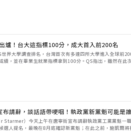
還有思維方式，是富人家庭通過言傳身教讓下一代掌握了正確
思考》一書，作者：冷湖／商周
出爐！台大這指標100分，成大首入前200名
QS世界大學調查排名，台灣首次有多達四所大學進入全球前20
成績，並在畢業生就業指標拿到100分。QS指出，雖然在此
不大，但來自東亞、中東學校的強勁成長不可忽視，高等教育
烈。近期外媒《BB
宣布請辭，談話語帶哽咽！執政黨新黨魁可能是
ir Starmer）今天上午在唐寧街宣布請辭執政黨工黨黨魁一
受候選人提名，最晚在8月底確認新黨魁；在此之前，施凱爾將