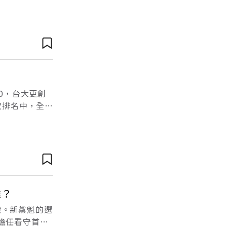
的創富思維。
0，台大更創
次排名中，全球
的全球體制持
誰？
職。新黨魁的選
擔任看守首