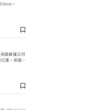
ena
牌歌星阿拉．普
，英國廣播公司
愈沉重。英國廣
12年中國經濟