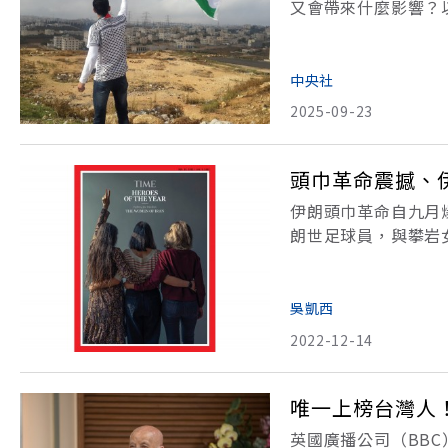
又會帶來什麼影響？
要件根據1933年「蒙特維
and D
中央社
2025-09-23
頭巾革命震撼、
伊朗頭巾革命自九月
朗世足球員，與攀岩
誌》與《BBC》為
「百大女性」。7日，
吳凱西
2022-12-14
唯一上榜台灣人
英國廣播公司（BBC