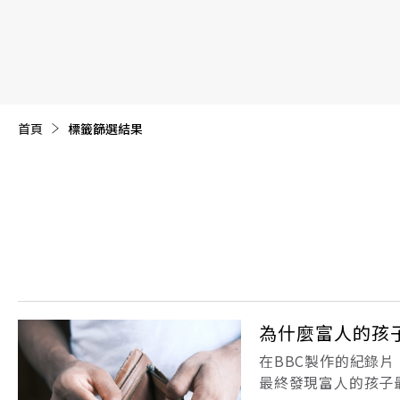
【遠見40週年慶】訂《遠見》贈實用家電3選1+暢銷好
首頁
目前頁面：
標籤篩選結果
為什麼富人的孩
在BBC製作的紀錄
最終發現富人的孩子