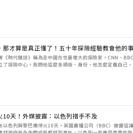
體制下，首相原則上就是執政黨黨魁，執政黨選出的新黨魁就
將是英國自2016
，那才算是真正懂了！五十年探險經驗教會他的
被《時代雜誌》稱為全中國在世最偉大的探險家。CNN、BB
立了探險中心。我問他這麼多頭銜、身份，他怎麼定義自己，
。只不過，我比別人更能夠看到問題，想解決問題。」採訪前
因為要架燈打光。「喔，我以
火10天！外媒披露：以色列措手不及
布以色列與黎巴嫩停火10天。英國廣播公司（BBC）披露這
雅胡政府安全內閣成員都感到意外。以色列一家廣受尊重的新