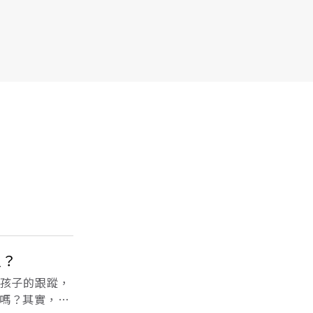
人？
層孩子的跟蹤，
嗎？其實，遺