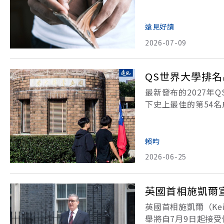
傳的並非只是基因，
（本文節錄自《破框
遠見好讀
2026-07-09
QS世界大學排名
最新發布的2027年
下史上最佳的第54名
前十的大學排名變化
續擴大，競爭也更激
賴昀
2026-06-25
英國首相施凱爾
英國首相施凱爾（Ke
舉將自7月9日起接