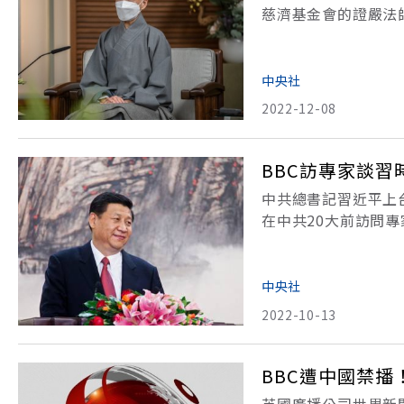
慈濟基金會的證嚴法
Zelenska）、
加喬娃（Alla Pugach
中央社
2022-12-08
BBC訪專家談習
中共總書記習近平上
在中共20大前訪問
播公司（BBC） 今
進入「習時代」後，
中央社
2022-10-13
BBC遭中國禁