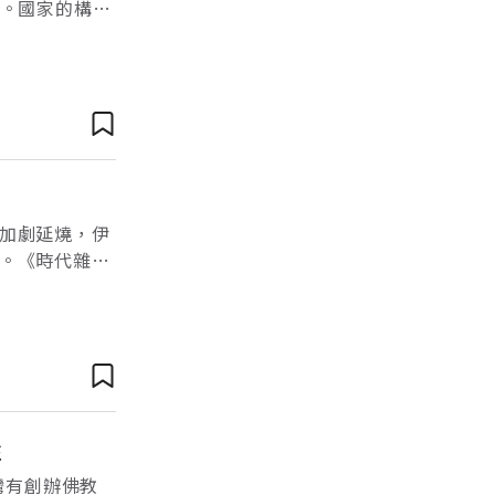
析。國家的構成
 Rights
加劇延燒，伊
。《時代雜
年度英雄」及
性
灣有創辦佛教