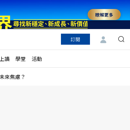
瞭解更多
訂閱
特色頻道
訂閱
見線上讀
ESG遠見
上讀
學堂
活動
多訂閱方案
城市學
刊購買
健康遠見
未來焦慮？
子報訂閱
華人精英論壇
享知識包
領導影響力學院