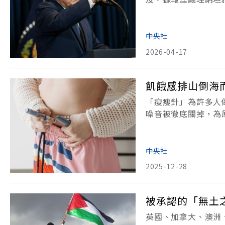
導，在停火消息宣布前不
閣會議。會議外流消
中央社
2026-04-17
飢餓感排山倒海
「瘦瘦針」為許多人
噪音被徹底關掉，為
翻轉了人生。如果試
故事。「就像開關被
中央社
2025-12-28
被承認的「無土
英國、加拿大、澳洲