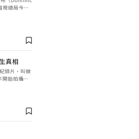
（Dominic
電視總局今天
公平」報導新聞
生真相
紀錄片，叫做
64年開始拍攝，
拍攝一集。被