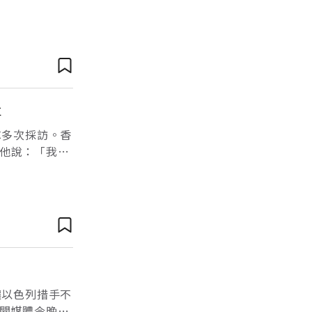
是英國新首
事
C多次採訪。香
他說：「我就
，我告訴他需
讓以色列措手不
聞媒體今晚報