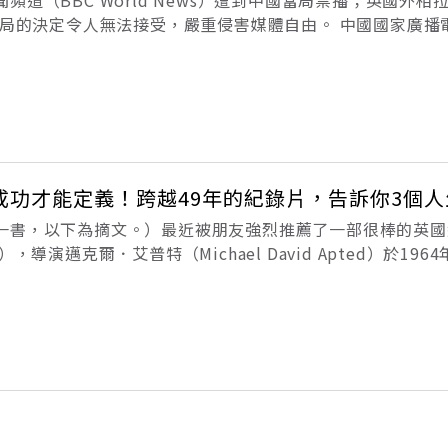
道（BBC World News）遭到中國當局禁播；英國外相拉布
國當局的決定令人無法接受，嚴重侵害媒體自由。 中國國家廣播
C世界新聞頻道有關中國的報導已「嚴重違反」應當「真實且
成功才能定義！跨越49年的紀錄片，告訴你3個人
一書，以下為摘文。）最近被朋友強烈推薦了一部很棒的英國
，導演邁克爾．艾普特（Michael David Apted）於19
歲兒童的生活，到目前為止，該紀錄片已經跨越了49年，每7年
時