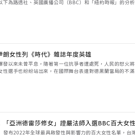
以下為路透社、英國廣播公司（BBC）和「紐約時報」的分
多國家權利義務公約」（Montevideo Convention on the
伊朗女性列《時代》雜誌年度英雄
爆發以來未曾平息，隨著第一位抗爭者遭處死，人民的怒火將
女性選手也紛紛站出來，在國際舞台表達對德黑蘭當局的不滿
了表彰伊朗女性勇敢捍衛自由的精神，分別將伊朗女性列為「
時代雜誌（Times）評選伊朗
！「亞洲德雷莎修女」證嚴法師入選BBC百大女
）發布2022年全球最具啟發性與影響力的百大女性名單，台