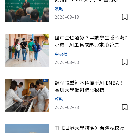
學校？怎麼入學？
賴昀
2026-03-13
國中生也過勞？半數學生睡不滿7
小時，AI工具成壓力求助管道
中央社
2026-03-08
課程轉型》本科攜手AI EMBA！
長庚大學獨創進化祕技
賴昀
2026-02-23
THE世界大學排名》台灣私校亮