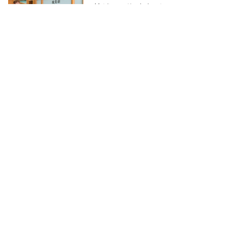
填補450億財務黑洞
廖君雅
2025-06-30
北台灣私校唯一標竿學院！雙語
教育不只學語言，元智大學管理
學院深耕國際移動力
周郁芬
2025-05-05
大學個人申請入學20日報名！專
家提醒：私大熱門科系門檻升
聯合新聞網
2025-03-17
王大陸沒畢業的母校：稻江私校