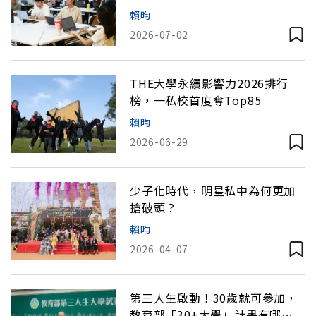
社科再復興
賴昀
2026-07-02
THE大學永續影響力2026排行
榜，一私校首度奪Top85
賴昀
2026-06-29
少子化時代，明星私中為何更加
搶破頭？
賴昀
2026-04-07
第三人生啟動！30歲就可參加，
教育部「30+大學」計畫有哪些