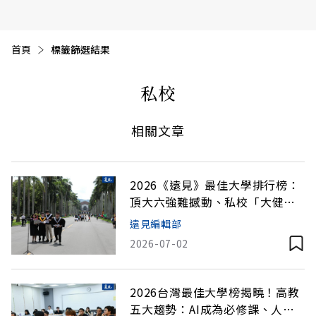
首頁
目前頁面：
標籤篩選結果
私校
相關文章
2026《遠見》最佳大學排行榜：
頂大六強難撼動、私校「大健
康」領域突出
遠見編輯部
2026-07-02
2026台灣最佳大學榜揭曉！高教
五大趨勢：AI成為必修課、人文