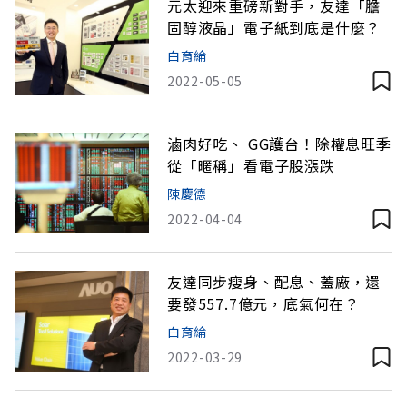
元太迎來重磅新對手，友達「膽
固醇液晶」電子紙到底是什麼？
白育綸
2022-05-05
滷肉好吃、 GG護台！除權息旺季
從「暱稱」看電子股漲跌
陳慶德
2022-04-04
友達同步瘦身、配息、蓋廠，還
要發557.7億元，底氣何在？
白育綸
2022-03-29