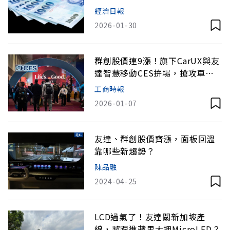
萬
經濟日報
2026-01-30
群創股價連9漲！旗下CarUX與友
達智慧移動CES拚場，搶攻車載
商機
工商時報
2026-01-07
友達、群創股價齊漲，面板回溫
靠哪些新趨勢？
陳品融
2024-04-25
LCD過氣了！友達關新加坡產
線，將跟進蘋果大押MicroLED？