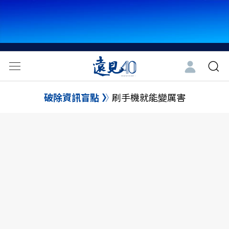
破除資訊盲點
刷手機就能變厲害