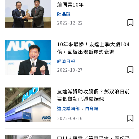
前同業10年
陳品融
2022-12-22
10年來最慘！友達上季大虧104
億，面板出現斷崖式衰退
經濟日報
2022-10-27
友達減資助攻股價？彭双浪日前
這個舉動已透露端倪
遠見編輯部
、
白育綸
2022-09-16
四川大限電／筆電受害、面板受