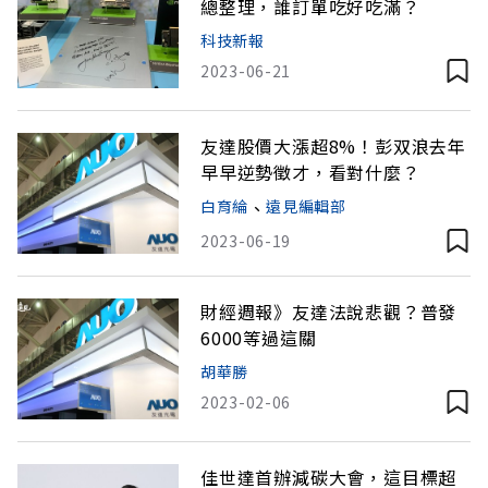
總整理，誰訂單吃好吃滿？
科技新報
2023-06-21
友達股價大漲超8%！彭双浪去年
早早逆勢徵才，看對什麼？
白育綸
、
遠見編輯部
2023-06-19
財經週報》友達法說悲觀？普發
6000等過這關
胡華勝
2023-02-06
佳世達首辦減碳大會，這目標超