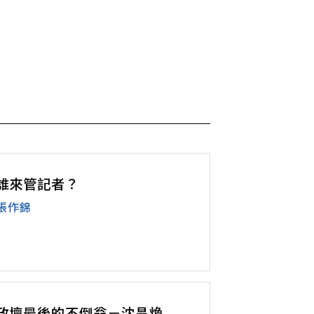
誰來管記者？
張作錦
政壇最後的不倒翁－沈昌煥