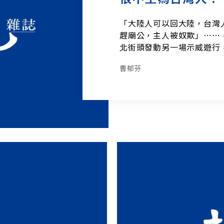
「大陸人可以回大陸，台灣
趕廟公，主人被奴欺」……
北街頭發動另一場示威遊行
著遊街的人群向前行進。「
曹郁芬
的分法，我是不再接受的，
林正杰給民進黨主席姚嘉文