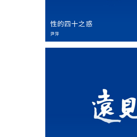
性的四十之惑
尹萍