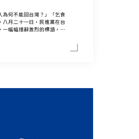
人為何不能回台灣？」「乞食
，八月二十一日，民進黨在台
，一幅幅措辭激烈的標語，隨
老實說，所謂外省人，本省人
」九月二日，「街頭小霸王」
的公開信，強烈反映了對省籍