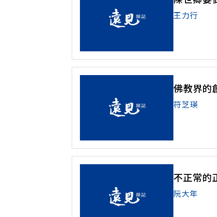
王力行
佛教界的
符芝瑛
不正常的
阮大年