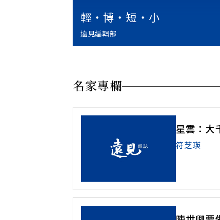
輕‧博‧短‧小
遠見編輯部
名家專欄
星雲：大
符芝瑛
陳世卿要