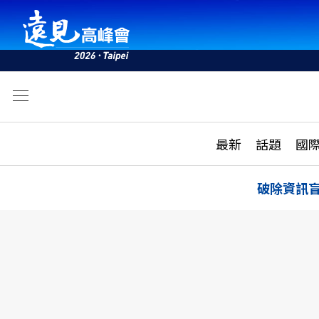
文
最新
最新
話題
國
雜誌目錄
活動
話題
AI
破除資訊
學堂
專題報導
科技
教育
遠見ON AIR
影音
合作