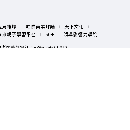
遠見雜誌
哈佛商業評論
天下文化
未來親子學習平台
50+
領導影響力學院
讀者服務部電話：+886 2662-0012
務時間：週一 ~ 週五 9:00～12:30；13:30～17:00
服務信箱：gvm@cwgv.com.tw
著作權聲明
隱私權政策
opyright© 1999~2026
遠見天下文化出版股份有限公司. All
ights reserved.