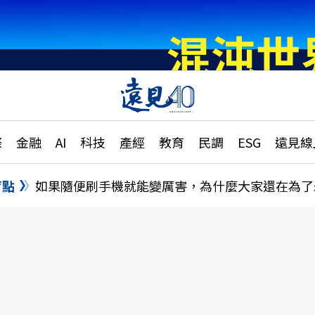
章
特輯
文章
大學升學、職涯攻略
遠
際
金融
AI
科技
產經
教育
民調
ESG
遠見線
國際
更
縣市施政調查全解析
金融
單
民調
盲點
如果隨便刷手機就能變厲害，為什麼大家還在為了
產經
電
好享生活
獨
專欄