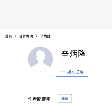
【遠見40週年慶】訂《遠見》贈實用家電3選1+暢銷好
首頁
合作專欄
目前頁面：
辛炳隆
辛炳隆
加入追蹤
作者關鍵字：
評論