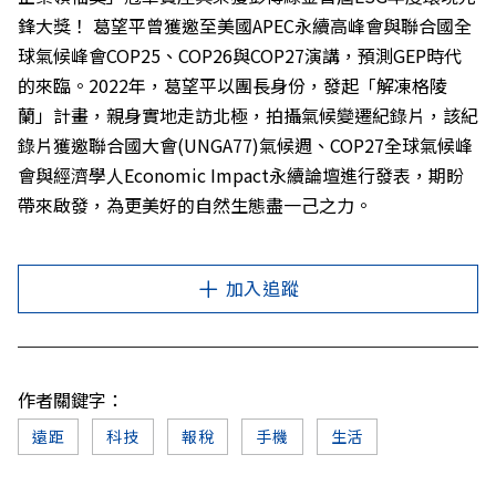
鋒大獎！ 葛望平曾獲邀至美國APEC永續高峰會與聯合國全
球氣候峰會COP25、COP26與COP27演講，預測GEP時代
的來臨。2022年，葛望平以團長身份，發起「解凍格陵
蘭」計畫，親身實地走訪北極，拍攝氣候變遷紀錄片，該紀
錄片獲邀聯合國大會(UNGA77)氣候週、COP27全球氣候峰
會與經濟學人Economic Impact永續論壇進行發表，期盼
帶來啟發，為更美好的自然生態盡一己之力。
加入追蹤
作者關鍵字：
遠距
科技
報稅
手機
生活