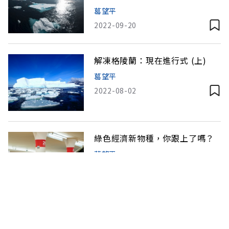
候變遷正在崩盤中
葛望平
2022-09-20
解凍格陵蘭：現在進行式 (上)
葛望平
2022-08-02
綠色經濟新物種，你跟上了嗎？
葛望平
2022-03-29
打破沈默，我心中的碳稅正義與
綠電正義！