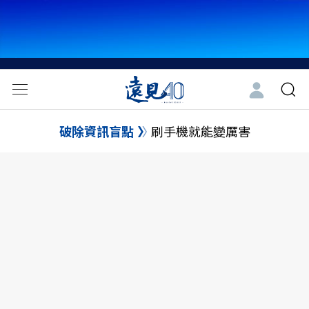
破除資訊盲點
刷手機就能變厲害