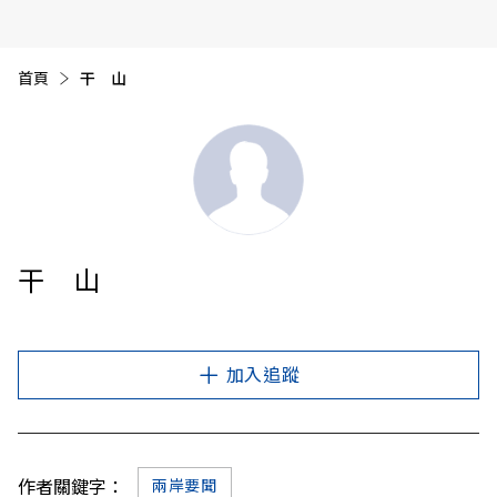
首頁
目前頁面：
干 山
干 山
加入追蹤
作者關鍵字：
兩岸要聞