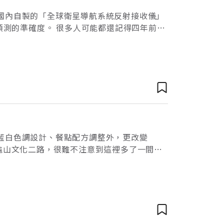
國內自製的「全球衛星導航系統反射接收儀」
預測的準確度。 很多人可能都還記得四年前的
途跋涉、好不容易安全抵達公
藍白色調設計、餐點配方調整外，更改變
龜山文化二路，很難不注意到這裡多了一間藍
一點麵包的香氣，映入眼簾的，是全白的空