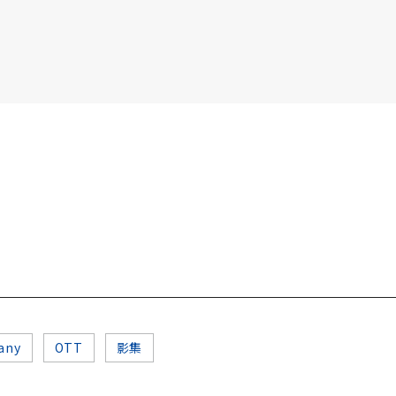
書6選3 特價 3,980 元
any
OTT
影集