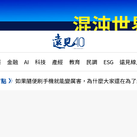
章
特輯
文章
大學升學、職涯攻略
遠
際
金融
AI
科技
產經
教育
民調
ESG
遠見線
國際
更
縣市施政調查全解析
金融
單
民調
盲點
如果隨便刷手機就能變厲害，為什麼大家還在為了
產經
電
好享生活
獨
專欄