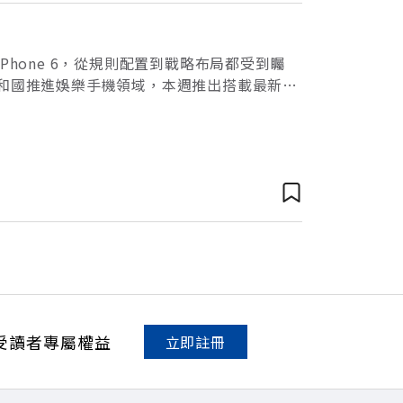
hone 6，從規則配置到戰略布局都受到矚
共和國推進娛樂手機領域，本週推出搭載最新高
部署，系列新機受到玩家高度關注，更持
受讀者專屬權益
立即註冊