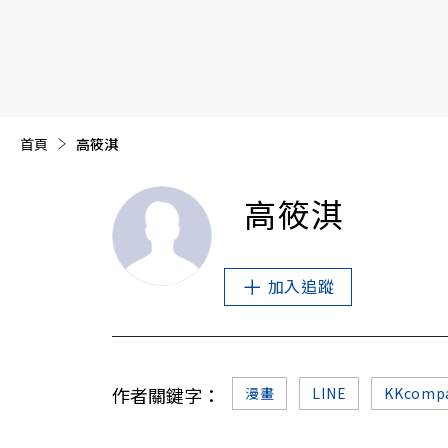
【遠見40週年慶】訂《遠見》贈實用家電3選1+暢銷好
首頁
目前頁面：
高筱淇
高筱淇
加入追蹤
作者關鍵字：
漫畫
LINE
KKcomp