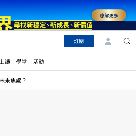
瞭解更多
訂閱
特色頻道
訂閱
見線上讀
ESG遠見
上讀
學堂
活動
多訂閱方案
城市學
刊購買
健康遠見
未來焦慮？
子報訂閱
華人精英論壇
享知識包
領導影響力學院