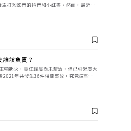
及其後主打短影音的抖音和小紅書。然而，最近這
是每日通勤
駛誰該負責？
控自撞車輛起火，責任歸屬尚未釐清，但已引起廣大
2021年共發生36件相關事故，究竟這些意
車禍！360萬元以上的特斯