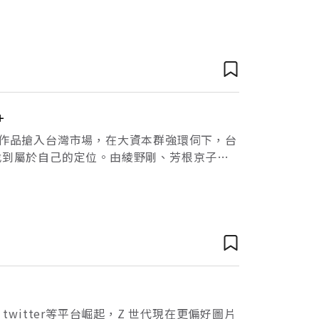
舉辦的「北投女巫魔法節」現場盛況。但北投
+
量歐美作品搶入台灣市場，在大資本群強環伺下，台
找到屬於自己的定位。由綾野剛、芳根京子主
轉成為運動經紀人的勵志故事，於
witter等平台崛起，Z 世代現在更偏好圖片