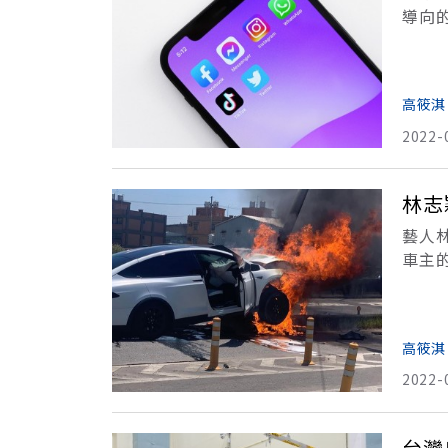
導向
個狀
高筱淇
2022-
林志
藝人林
車主
外事
高筱淇
2022-
台灣