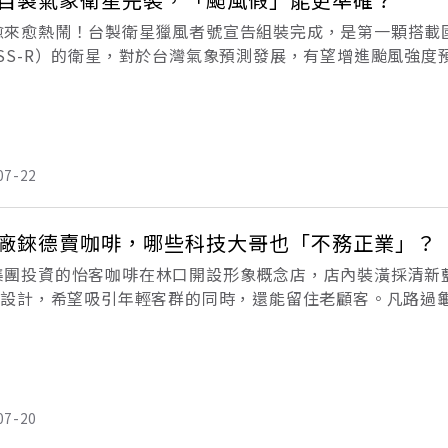
愈來愈熱鬧！台製衛星獵風者號宣告組裝完成，是第一顆搭載
NSS-R）的衛星，對於台灣氣象預測發展，有望增進颱風強度
天。2018年7月10日，強颱瑪莉亞襲台，許多人頂著風雨長
07-22
廠錸德賣咖啡，哪些科技大哥也「不務正業」？
集團投資的怡客咖啡在林口開設形象概念店，店內裝潢採清新
GO設計，希望吸引年輕客群的同時，還能留住老顧客。凡路過
調的小店面；推門進入，空氣中飄散著淡淡的咖啡香，伴隨著
搭配植
07-20