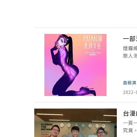
一部
煙霧
旅人
人入
物館
高筱淇
2022-
台漫
一頁
究竟