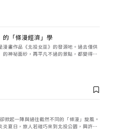
》的「條漫經濟」學
是漫畫作品《北投女巫》的發源地。過去僅供
」的神祕面紗，再平凡不過的景點，都變得引
銷加入女巫跟魔法的元素，像我畫過的溫泉博
土卻掀起一陣與過往截然不同的「條漫」旋風。
炎炎夏日，旅人若碰巧來到北投公園，興許會