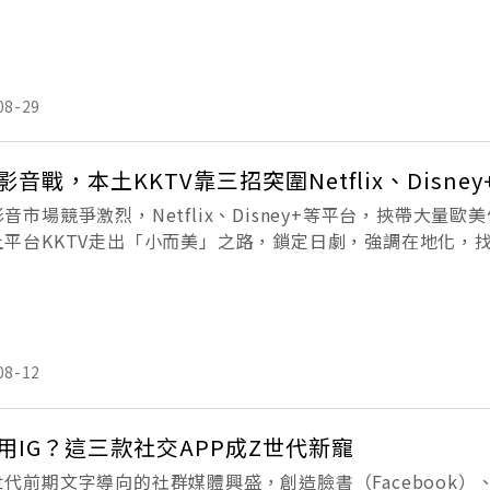
原本寂靜的夜空，映照著五彩繽紛的光芒，這是2022年首度
08-29
影音戰，本土KKTV靠三招突圍Netflix、Disney
音市場競爭激烈，Netflix、Disney+等平台，挾帶大
土平台KKTV走出「小而美」之路，鎖定日劇，強調在地化，
熱血日劇《老菜鳥》，講述一位明星足球員被迫退役之後，輾
08-12
用IG？這三款社交APP成Z世代新寵
代前期文字導向的社群媒體興盛，創造臉書（Facebook）、t