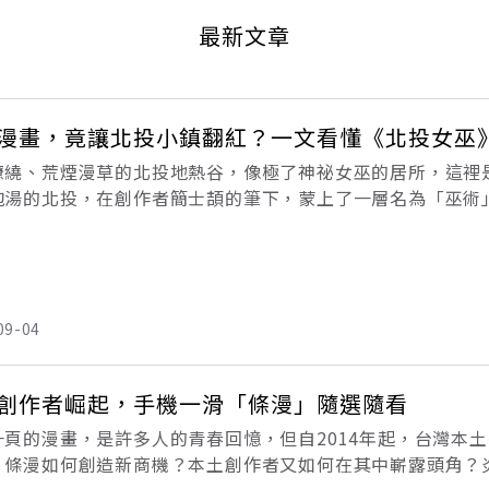
最新文章
漫畫，竟讓北投小鎮翻紅？一文看懂《北投女巫
繚繞、荒煙漫草的北投地熱谷，像極了神祕女巫的居所，這裡
泡湯的北投，在創作者簡士頡的筆下，蒙上了一層名為「巫術
勝。「我開始連載第一季（作品）之後，愈來愈多北投地方行
，
09-04
創作者崛起，手機一滑「條漫」隨選隨看
一頁的漫畫，是許多人的青春回憶，但自2014年起，台灣本
，條漫如何創造新商機？本土創作者又如何在其中嶄露頭角？