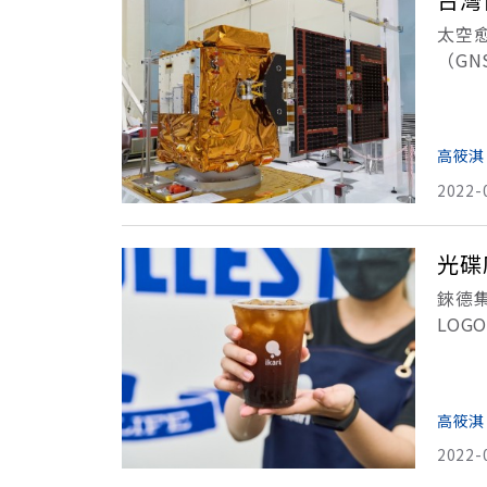
太空
（G
颱風
高筱淇
2022-
光碟
錸德
LO
白色
間，
高筱淇
2022-