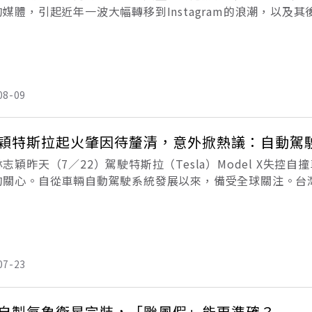
的媒體，引起近年一波大幅轉移到Instagram的浪潮，以
況似乎有所轉變。到底年輕人現在愛用的社群媒體為何？ 如果
08-09
穎特斯拉起火肇因待釐清，意外掀熱議：自動駕
志穎昨天（7／22）駕駛特斯拉（Tesla）Model X失
的關心。自從車輛自動駕駛系統發展以來，備受全球關注。台灣
故是否與自駕系統有關？如何歸責以及保障車主權益？林志穎出
07-23
自製氣象衛星完裝，「颱風假」能更準確？