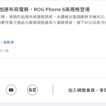
加速布局電競，ROG Phone 6高規格登場
穩，華碩仍加速布局電競領域。本週推出電競娛樂手機ROG P
消費性電子產品大廠華碩長趨深入電競領域，旗下ROG玩家
片的高階機種，高效率增強遊戲體驗之外，也在散熱領域全面
、
高筱淇
07-08
加入網路會員，享