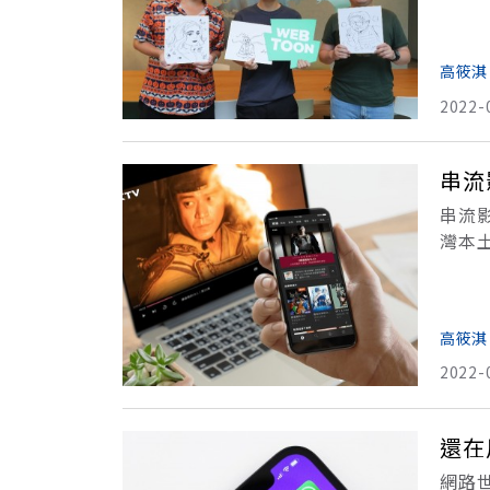
發現
高筱淇
2022-
串流
串流影
灣本
演的
高筱淇
2022-
還在
網路世