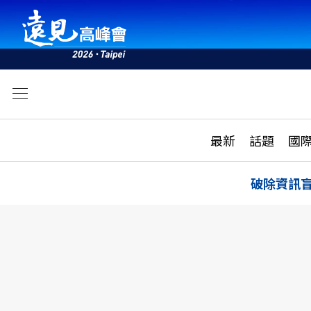
文
最新
最新
話題
國
雜誌目錄
活動
話題
AI
破除資訊
學堂
專題報導
科技
教育
遠見ON AIR
影音
合作