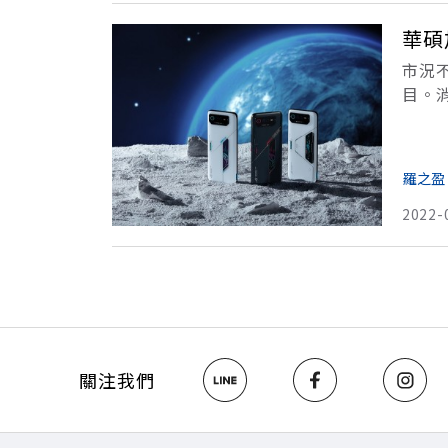
華碩
市況不
目。
通晶
羅之盈
2022-
關注我們