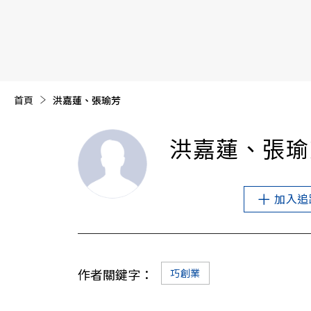
【遠見40週年慶】訂《遠見》贈實用家電3選1+暢銷好
首頁
目前頁面：
洪嘉蓮、張瑜芳
洪嘉蓮、張瑜
加入追
作者關鍵字：
巧創業