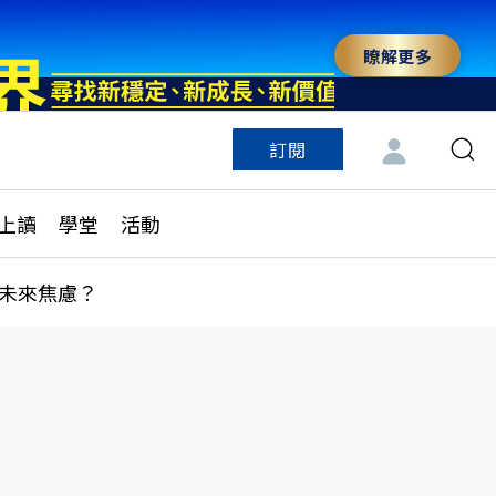
瞭解更多
訂閱
特色頻道
訂閱
見線上讀
ESG遠見
上讀
學堂
活動
多訂閱方案
城市學
刊購買
健康遠見
未來焦慮？
子報訂閱
華人精英論壇
享知識包
領導影響力學院