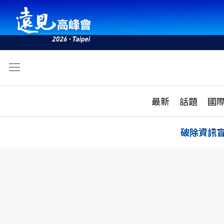
文
最新
最新
話題
國
雜誌目錄
活動
話題
AI
破除資訊
學堂
專題報導
科技
教育
遠見ON AIR
影音
合作