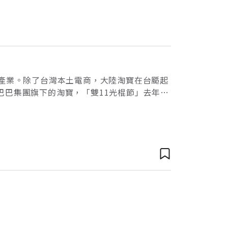
元產業。除了台灣本土電商，大陸淘寶在台颳起
巴巴集團旗下的淘寶，「雙11光棍節」去年單
商界的致命武器。大淘寶生態圈，主打價格經