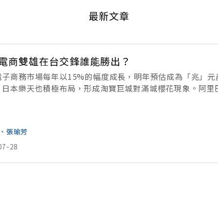
最新文章
電商雙雄在台交鋒誰能勝出？
電子商務市場每年以15%的幅度成長，明年預估成為「兆」
，日本樂天也積極布局，形成淘寶巨城對滿城櫻花現象。阿里
新台幣1900億元的交易額令人咋舌，鋪天蓋地的金流更是電
、張瑜芳
07-28