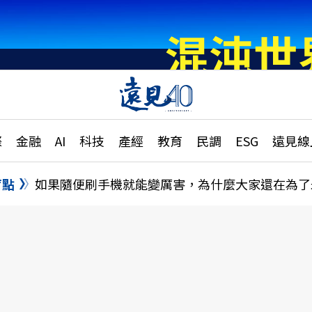
章
特輯
文章
大學升學、職涯攻略
遠
際
金融
AI
科技
產經
教育
民調
ESG
遠見線
國際
更
縣市施政調查全解析
金融
單
民調
盲點
如果隨便刷手機就能變厲害，為什麼大家還在為了
產經
電
好享生活
獨
專欄