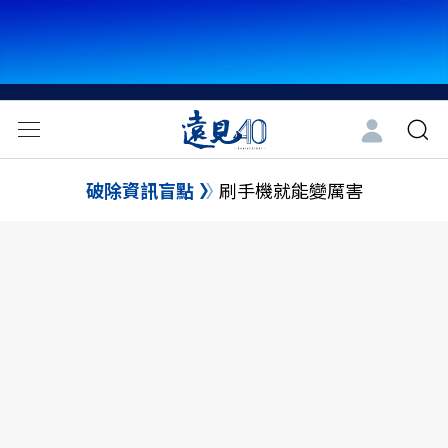
破除資訊盲點
刷手機就能變厲害