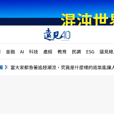
章
特輯
文章
大學升學、職涯攻略
遠
際
金融
AI
科技
產經
教育
民調
ESG
遠見線
國際
更
縣市施政調查全解析
金融
單
民調
澱
當大家都急著追趕潮流，究竟是什麼樣的底氣能讓
產經
電
好享生活
獨
專欄