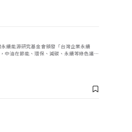
台灣永續能源研究基金會頒發「台灣企業永續
近年，中油在節能、環保、減碳、永續等綠色議題
多仰賴進口的石化燃料，但石化燃料有高