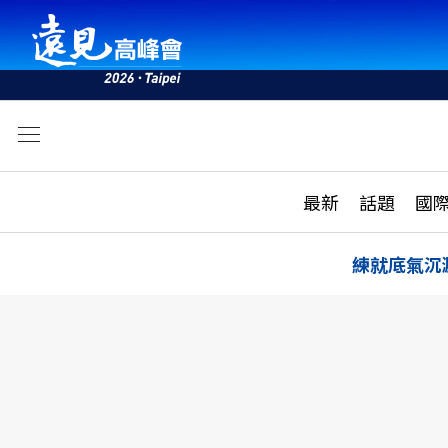
文
最新
最新
話題
國
雜誌目錄
活動
話題
AI
練就底氣沉
學堂
專題報導
科技
教育
遠見ON AIR
影音
合作