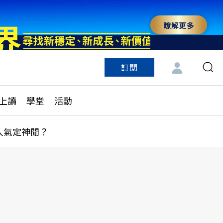
瞭解更多
訂閱
特色頻道
訂閱
見線上讀
ESG遠見
上讀
學堂
活動
多訂閱方案
城市學
刊購買
健康遠見
人氣定神閒？
子報訂閱
華人精英論壇
享知識包
領導影響力學院