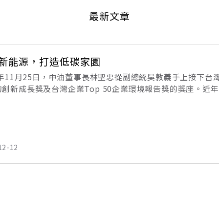
最新文章
新能源，打造低碳家園
14年11月25日，中油董事長林聖忠從副總統吳敦義手上接下
的創新成長獎及台灣企業Top 50企業環境報告獎的獎座。
現上，屢獲肯定，顯見中油重視環境友善的決心。台灣的能源
12-12