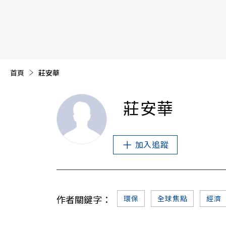
【遠見40週年慶】訂《遠見》贈實用家電3選1+暢銷好
首頁
目前頁面：
莊安華
莊安華
加入追蹤
作者關鍵字：
環保
全球焦點
經濟