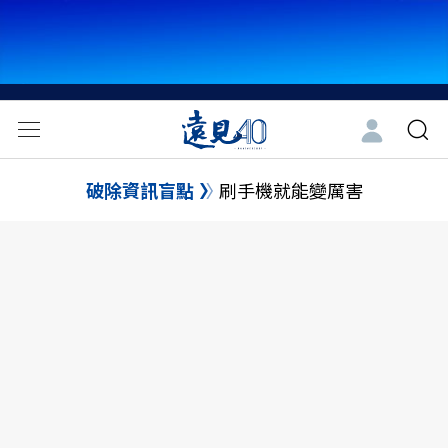
破除資訊盲點
刷手機就能變厲害