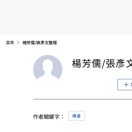
【遠見40週年慶】訂《遠見》贈實用家電3選1+暢銷好
首頁
目前頁面：
楊芳儒/張彥文整理
楊芳儒/張彥
作者關鍵字：
傳產