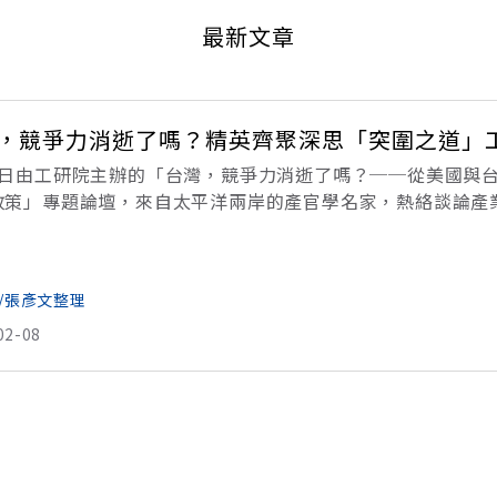
最新文章
，競爭力消逝了嗎？精英齊聚深思「突圍之道」工
5日由工研院主辦的「台灣，競爭力消逝了嗎？──從美國與
政策」專題論壇，來自太平洋兩岸的產官學名家，熱絡談論產
，匯集台灣、美國的各界精英。美國方面，由擁有美國半導體教父
/張彥文整理
02-08