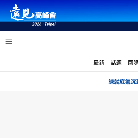
文
最新
最新
話題
國
雜誌目錄
活動
話題
AI
練就底氣沉
學堂
專題報導
科技
教育
遠見ON AIR
影音
合作