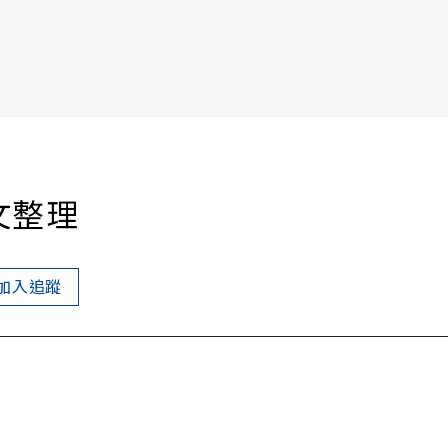
書6選3 特價 3,980 元
文整理
加入追蹤