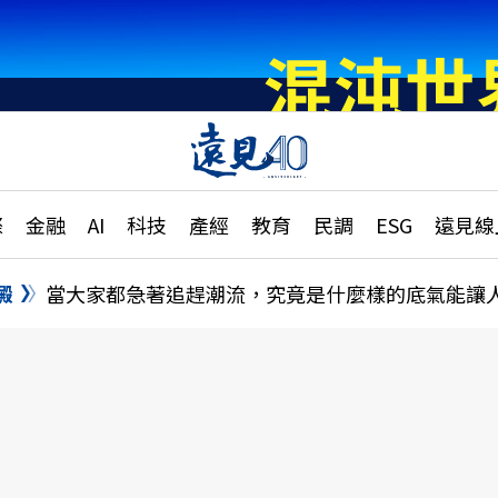
章
特輯
文章
大學升學、職涯攻略
遠
際
金融
AI
科技
產經
教育
民調
ESG
遠見線
國際
更
縣市施政調查全解析
金融
單
民調
澱
當大家都急著追趕潮流，究竟是什麼樣的底氣能讓
產經
電
好享生活
獨
專欄