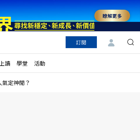
瞭解更多
訂閱
特色頻道
訂閱
見線上讀
ESG遠見
上讀
學堂
活動
多訂閱方案
城市學
刊購買
健康遠見
人氣定神閒？
子報訂閱
華人精英論壇
享知識包
領導影響力學院