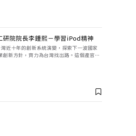
研院院長李鍾熙－學習iPod精神
台灣近十年的創新系統演變，探索下一波國家
業創新方針，齊力為台灣找出路。這個產官學
美名的SEMATECH（美國半導體科技研發