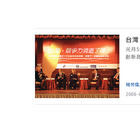
台灣
元月
創新
盛會
楊芳儒
2006-