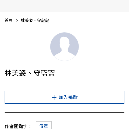
首頁
目前頁面：
林美姿、守寍寍
林美姿、守寍寍
加入追蹤
作者關鍵字：
傳產