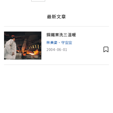
最新文章
鋼鐵業洗三溫暖
林美姿、守寍寍
2004-06-01