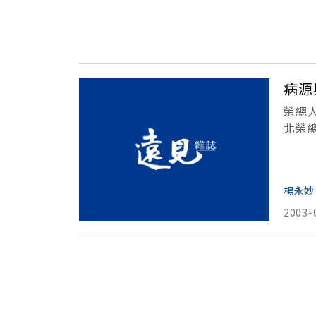
病源
榮總
北榮
民眾
足
楊永妙
2003-