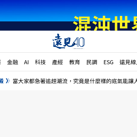
章
特輯
文章
大學升學、職涯攻略
遠
際
金融
AI
科技
產經
教育
民調
ESG
遠見線
國際
更
縣市施政調查全解析
金融
單
民調
澱
當大家都急著追趕潮流，究竟是什麼樣的底氣能讓
產經
電
好享生活
獨
專欄