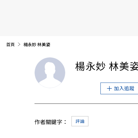
【遠見40週年慶】訂《遠見》贈實用家電3選1+暢銷好
首頁
目前頁面：
楊永妙 林美姿
楊永妙 林美
加入追蹤
作者關鍵字：
評論