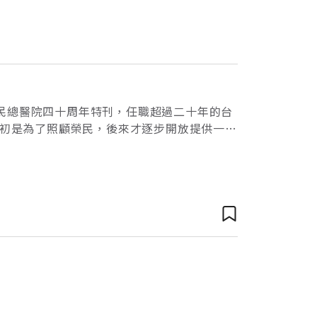
民總醫院四十周年特刊，任職超過二十年的台
之初是為了照顧榮民，後來才逐步開放提供一般
體設備著稱，如今更和台大、長庚形成三雄鼎