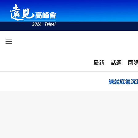
文
最新
最新
話題
國
雜誌目錄
活動
話題
AI
練就底氣沉
學堂
專題報導
科技
教育
遠見ON AIR
影音
合作