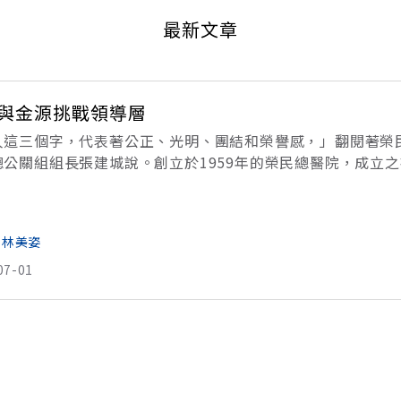
最新文章
與金源挑戰領導層
人這三個字，代表著公正、光明、團結和榮譽感，」翻閱著榮
總公關組組長張建城說。創立於1959年的榮民總醫院，成立
就醫服務。挾著國家預算的優勢，榮總成立之初就以較佳的硬
 林美姿
07-01