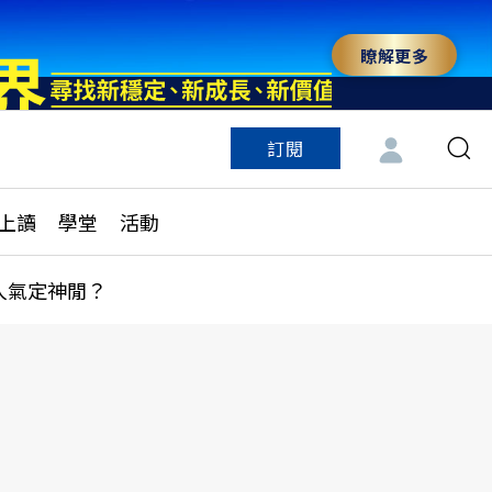
瞭解更多
訂閱
特色頻道
訂閱
見線上讀
ESG遠見
上讀
學堂
活動
多訂閱方案
城市學
刊購買
健康遠見
人氣定神閒？
子報訂閱
華人精英論壇
享知識包
領導影響力學院